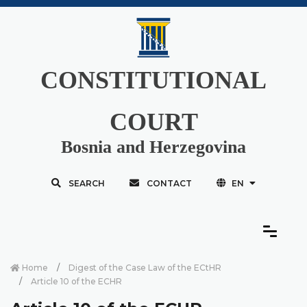
CONSTITUTIONAL
COURT
Bosnia and Herzegovina
SEARCH
CONTACT
EN
Home
Digest of the Case Law of the ECtHR
Article 10 of the ECHR