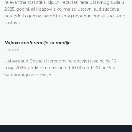
relevantna statistika, ključni rezultati rada Ustavnog suda u
2025. godini, ali i izazovi s kojima se Ustavni sud suočava
posljednjih godina, naročito zbog nepopunjenosti sudijskog
sastava
Najava konferencije za medije
12.05.2026.
Ustavni sud Bosne i Hercegovine obavještava da će 15.
maja 2026. godine u terminu od 10.00 do 11.30 održati
konferenciju za medije