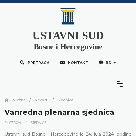
USTAVNI SUD
Bosne i Hercegovine
PRETRAGA
KONTAKT
BS
Početna
Novosti
Sjednice
Vanredna plenarna sjednica
24.07.2024.
SJEDNICE
Ustavni sud Bosne i Hercegovine je 24. jula 2024. godine