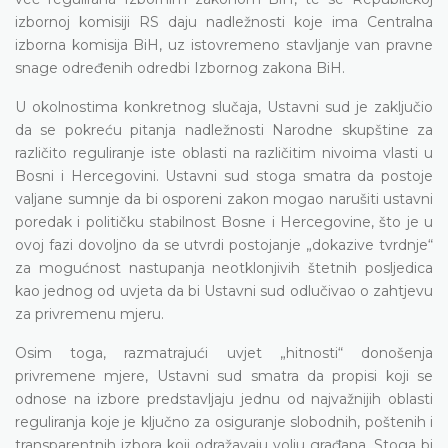
izbornoj komisiji RS daju nadležnosti koje ima Centralna
izborna komisija BiH, uz istovremeno stavljanje van pravne
snage određenih odredbi Izbornog zakona BiH.
U okolnostima konkretnog slučaja, Ustavni sud je zaključio
da se pokreću pitanja nadležnosti Narodne skupštine za
različito reguliranje iste oblasti na različitim nivoima vlasti u
Bosni i Hercegovini. Ustavni sud stoga smatra da postoje
valjane sumnje da bi osporeni zakon mogao narušiti ustavni
poredak i političku stabilnost Bosne i Hercegovine, što je u
ovoj fazi dovoljno da se utvrdi postojanje „dokazive tvrdnje“
za mogućnost nastupanja neotklonjivih štetnih posljedica
kao jednog od uvjeta da bi Ustavni sud odlučivao o zahtjevu
za privremenu mjeru.
Osim toga, razmatrajući uvjet „hitnosti“ donošenja
privremene mjere, Ustavni sud smatra da propisi koji se
odnose na izbore predstavljaju jednu od najvažnijih oblasti
reguliranja koje je ključno za osiguranje slobodnih, poštenih i
transparentnih izbora koji odražavaju volju građana. Stoga bi