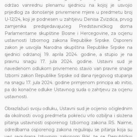
održao vanrednu plenarnu sjednicu na kojoj je usvojio
prijedlog za donošenje privremene mjere u predmetu broj
U-12/24, koji je podnesen u zahtjevu Denisa Zvizdića, prvog
zamjenika predsjedavajućeg Predstavničkog doma
Parlamentarne skupštine Bosne i Hercegovine, za ocjenu
ustavnosti Izbornog zakona Republike Srpske. Osporeni
zakon je usvojila Narodna skupština Republike Srpske na
sjednici održanoj 19. aprila 2024. godine, a stupio je na
pravnu snagu 17. jula 2024. godine. Ustavni sud je
navedenom odlukom privremeno stavio van pravne snage
Izborni zakon Republike Srpske od dana njegovog stupanja
na snagu 17. jula 2024. godine primjenom principa ab initio,
pa do konačne odluke Ustavnog suda o zahtjevu za ocjenu
ustavnosti.
Obrazlažući svoju odluku, Ustavni sud je ocijenio očiglednim
da okolnosti ovog predmeta pokreću vrlo ozbiljna i složena
pitanja ustavnosti osporenog Izbornog zakona RS. Naime,
odredbama osporenog zakona reguliraju se pitanja koja su
već regulirana Izbornim zakonom BiH, te se Republičkoj