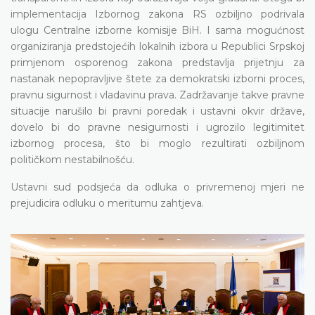
implementacija Izbornog zakona RS ozbiljno podrivala
ulogu Centralne izborne komisije BiH. I sama mogućnost
organiziranja predstojećih lokalnih izbora u Republici Srpskoj
primjenom osporenog zakona predstavlja prijetnju za
nastanak nepopravljive štete za demokratski izborni proces,
pravnu sigurnost i vladavinu prava. Zadržavanje takve pravne
situacije narušilo bi pravni poredak i ustavni okvir države,
dovelo bi do pravne nesigurnosti i ugrozilo legitimitet
izbornog procesa, što bi moglo rezultirati ozbiljnom
političkom nestabilnošću.
Ustavni sud podsjeća da odluka o privremenoj mjeri ne
prejudicira odluku o meritumu zahtjeva.