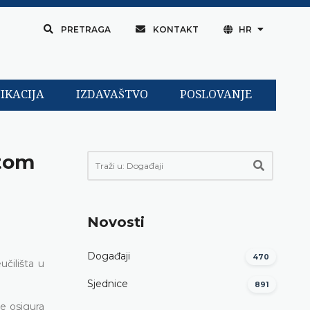
PRETRAGA
KONTAKT
HR
IKACIJA
IZDAVAŠTVO
POSLOVANJE
etom
Novosti
Događaji
470
čilišta u
Sjednice
891
e osigura