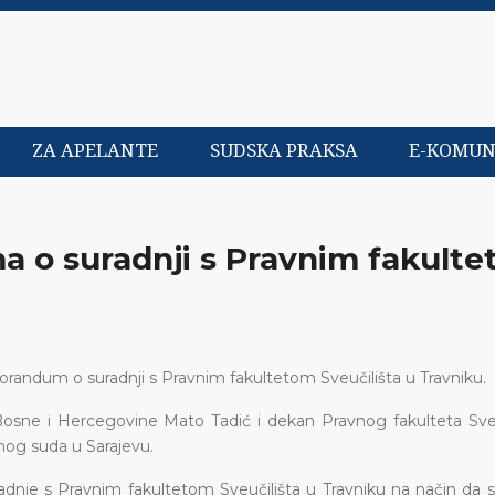
ZA APELANTE
SUDSKA PRAKSA
E-KOMUN
 o suradnji s Pravnim fakult
randum o suradnji s Pravnim fakultetom Sveučilišta u Travniku.
sne i Hercegovine Mato Tadić i dekan Pravnog fakulteta Sveu
vnog suda u Sarajevu.
nje s Pravnim fakultetom Sveučilišta u Travniku na način da s