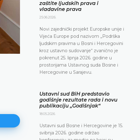
zaštite ljudskih prava i
vladavine prava
25.06.2026.
Novi zajednički projekt Europske unije i
Vijeća Europe pod nazivom „Podrška
ljudskim pravima u Bosni i Hercegovini
kroz ustavno sudovanje“ zvanično je
pokrenut 25. lipnja 2026. godine u
prostorijama Ustavnog suda Bosne i
Hercegovine u Sarajevu.
Ustavni sud BiH predstavio
godišnje rezultate rada i novu
publikaciju „Godišnjak“
18.05.2026.
Ustavni sud Bosne i Hercegovine je 15.
svibnja 2026. godine održao
konferenciju za medije na kojoj su