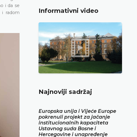
ao i da se
Informativni video
m i radom
Najnoviji sadržaj
Europska unija i Vijeće Europe
pokrenuli projekt za jačanje
institucionalnih kapaciteta
Ustavnog suda Bosne i
Hercegovine i unapređenje