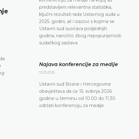
predstavljeni relevantna statistika,
nje
Najava konferencije za medije
ključni rezultati rada Ustavnog suda u
2025. godini, ali i izazovi s kojima se
12.05.2026.
Ustavni sud suočava posljednjih
Ustavni sud Bosne i Hercegovine obavještava da 
godina, naročito zbog nepopunjenosti
svibnja 2026. godine u terminu od 10.00 do 11.30
sudačkog sastava
konferenciju za medije
DETALJNIJE
ada
Najava konferencije za medije
e
12.05.2026.
og
Ustavni sud Bosne i Hercegovine
obavještava da će 15. svibnja 2026.
godine u terminu od 10.00 do 11.30
održati konferenciju za medije