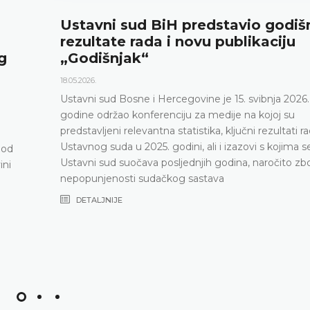
Ustavni sud BiH predstavio godiš
rezultate rada i novu publikaciju
g
„Godišnjak“
18.05.2026.
Ustavni sud Bosne i Hercegovine je 15. svibnja 2026.
godine održao konferenciju za medije na kojoj su
predstavljeni relevantna statistika, ključni rezultati r
Ustavnog suda u 2025. godini, ali i izazovi s kojima s
pod
Ustavni sud suočava posljednjih godina, naročito zb
ini
nepopunjenosti sudačkog sastava
DETALJNIJE