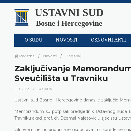
USTAVNI SUD
Bosne i Hercegovine
O SUDU
NOVOSTI
OSNOVNI AKTI
Početna
Novosti
Događaji
Zaključivanje Memoranduma
Sveučilišta u Travniku
12.05.2022.
DOGAĐAJI
Ustavni sud Bosne i Hercegovine danas je zaključio Memo
Memorandum su potpisali predsjednik Ustavnog suda Bo
Travniku akad. prof. dr. Džemal Najetović u sjedištu Usta
Cilj ovog memoranduma je uspostava i unapređenje surad