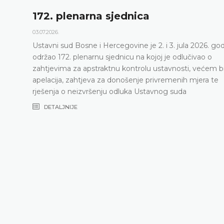
172. plenarna sjednica
03.07.2026.
Ustavni sud Bosne i Hercegovine je 2. i 3. jula 2026. go
održao 172. plenarnu sjednicu na kojoj je odlučivao o
zahtjevima za apstraktnu kontrolu ustavnosti, većem b
apelacija, zahtjeva za donošenje privremenih mjera te
rješenja o neizvršenju odluka Ustavnog suda
DETALJNIJE