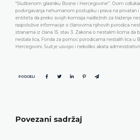
“Službenom glasniku Bosne i Hercegovine”. Ovim odlukam
podvrgavanja nehumanom postupku i prava na privatan i po
entiteta da preko svojih komisija nadležnih za traženje n
raspoložive informacije o članovima njihovih porodica nes
stranama iz člana 15. stav 3. Zakona o nestalim licima da 
nestala lica, Fonda za pomoć porodicama nestalih lica u Bos
Hercegovini. Sud je usvojio i nekoliko akata administrativn
PODIJELI
Povezani sadržaj