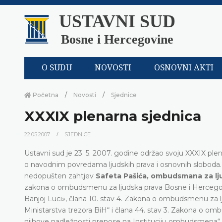
USTAVNI SUD
Bosne i Hercegovine
O SUDU
NOVOSTI
OSNOVNI AKTI
Početna
Novosti
Sjednice
XXXIX plenarna sjednica
22.05.2007.
SJEDNICE
Ustavni sud je 23. 5. 2007. godine održao svoju XXXIX plen
o navodnim povredama ljudskih prava i osnovnih slobod
nedopušten zahtjev
Safeta Pašića, ombudsmana za lj
zakona o ombudsmenu za ljudska prava Bosne i Hercegovin
Banjoj Luci», člana 10. stav 4. Zakona o ombudsmenu za lj
Ministarstva trezora BiH“ i člana 44. stav 3. Zakona o omb
njihove nadležnosti prenose na Instituciju ombudsmena“, z