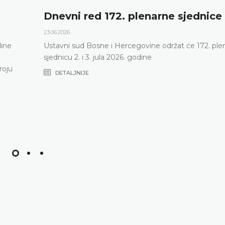
Dnevni red 172. plenarne sjednice
23.06.2026.
dine
Ustavni sud Bosne i Hercegovine održat će 172. ple
sjednicu 2. i 3. jula 2026. godine
roju
DETALJNIJE