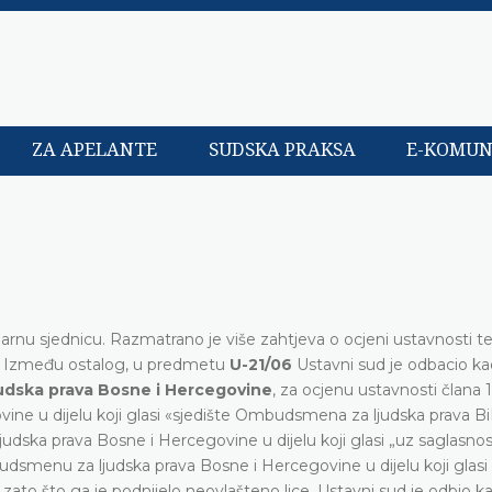
ZA APELANTE
SUDSKA PRAKSA
E-KOMUN
arnu sjednicu. Razmatrano je više zahtjeva o ocjeni ustavnosti te
a. Između ostalog, u predmetu
U-21/06
Ustavni sud je odbacio ka
udska prava Bosne i Hercegovine
, za ocjenu ustavnosti člana 1.
e u dijelu koji glasi «sjedište Ombudsmena za ljudska prava Bi
udska prava Bosne i Hercegovine u dijelu koji glasi „uz saglasno
udsmenu za ljudska prava Bosne i Hercegovine u dijelu koji glasi 
ato što ga je podnijelo neovlašteno lice. Ustavni sud je odbio k