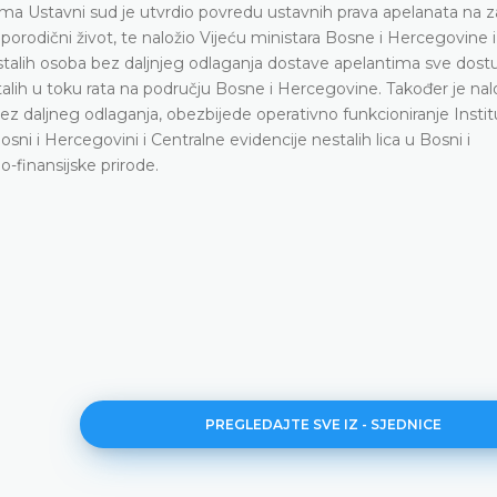
a Ustavni sud je utvrdio povredu ustavnih prava apelanata na 
rodični život, te naložio Vijeću ministara Bosne i Hercegovine 
estalih osoba bez daljnjeg odlaganja dostave apelantima sve dost
talih u toku rata na području Bosne i Hercegovine. Također je na
bez daljneg odlaganja, obezbijede operativno funkcioniranje Instit
ni i Hercegovini i Centralne evidencije nestalih lica u Bosni i
o-finansijske prirode.
PREGLEDAJTE SVE IZ - SJEDNICE