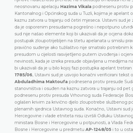
neosnovanu apelaciju
Hazima Vikala
podnesenu protiv p
Kantonalnog i Općinskog suda u Tuzli, kojima je apelant ogl
kaznu zatvora u trajanju od četiri mjeseca. Ustavni sud je
da je osporenim presudama pogrešno i nepotpuno utvrđeno
sud nije našao elemente koji bi ukazivali da je ocjena doka
postupak zloupotrijebljen na štetu apelanata u smislu pra
pravično suđenje ako tužilaštvo nije smatralo potrebnim kor
presudom u cijelosti rasvijetljeno putem izvođenja i ocje
nevinosti, kada je izreka presude objavljena u medijima 
bi ukazivali da je u bilo kojoj fazi postupka apelant tretir
1785/06
, Ustavni sud je usvojio konačni verificirani tekst
Abduladhima Maktoufa
podnesena protiv presude Suda B
stanovništva i osuđen na kaznu zatvora u trajanju od pet 
podnesenu protiv presuda Vrhovnog suda Federacije Bosn
oglašen krivim za krivično djelo zloupotrebe službenog pol
plenarnih sjednica Ustavnog suda. Konačno, Ustavni sud je
Hercegovine i vlade etniteta nisu izvršili Odluku Ustav
ministara Bosne i Hercegovine u potpunosti, a Vlada Fede
Bosne i Hercegovine u predmetu
AP-1248/05
i to u ost