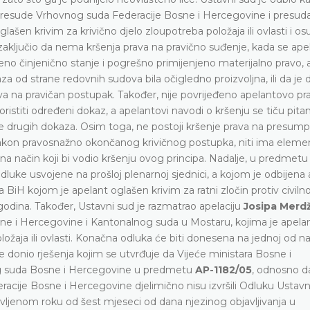
resude Vrhovnog suda Federacije Bosne i Hercegovine i presud
ašen krivim za krivično djelo zloupotreba položaja ili ovlasti i o
 zaključio da nema kršenja prava na pravično suđenje, kada se apel
 činjenično stanje i pogrešno primijenjeno materijalno pravo, 
za od strane redovnih sudova bila očigledno proizvoljna, ili da je 
va na pravičan postupak. Također, nije povrijeđeno apelantovo pr
istiti određeni dokaz, a apelantovi navodi o kršenju se tiču pitan
ne drugih dokaza. Osim toga, ne postoji kršenje prava na presump
nakon pravosnažno okončanog krivičnog postupka, niti ima elemen
an na način koji bi vodio kršenju ovog principa. Nadalje, u predmetu
 odluke usvojene na prošloj plenarnoj sjednici, a kojom je odbijena 
iH kojom je apelant oglašen krivim za ratni zločin protiv civiln
godina. Također, Ustavni sud je razmatrao apelaciju
Josipa Merd
e i Hercegovine i Kantonalnog suda u Mostaru, kojima je apela
ožaja ili ovlasti. Konačna odluka će biti donesena na jednoj od n
 donio rješenja kojim se utvrđuje da Vijeće ministara Bosne i
nog suda Bosne i Hercegovine u predmetu
AP-1182/05
, odnosno d
racije Bosne i Hercegovine djelimično nisu izvršili Odluku Usta
avljenom roku od šest mjeseci od dana njezinog objavljivanja u