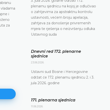
3. jula 2026. godine održao 172.
zabranu
plenarnu sjednicu na kojoj je odlučivao
i vladama
o zahtjevima za apstraktnu kontrolu
upne i
ustavnosti, većem broju apelacija,
loženo
zahtjeva za donošenje privremenih
uta za
mjera te rješenja o neizvršenju odluka
Ustavnog suda
Dnevni red 172. plenarne
sjednice
23.06.2026.
Ustavni sud Bosne i Hercegovine
održat će 172. plenarnu sjednicu 2. i 3.
jula 2026. godine
171. plenarna sjednica
11.06.2026.