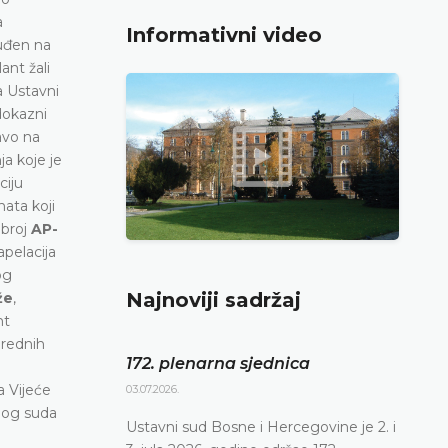
a
Informativni video
suđen na
ant žali
a Ustavni
dokazni
avo na
ja koje je
ciju
ata koji
 broj
AP-
apelacija
og
Najnoviji sadržaj
že
,
nt
arednih
172. plenarna sjednica
a Vijeće
03.07.2026.
vnog suda
Ustavni sud Bosne i Hercegovine je 2. i