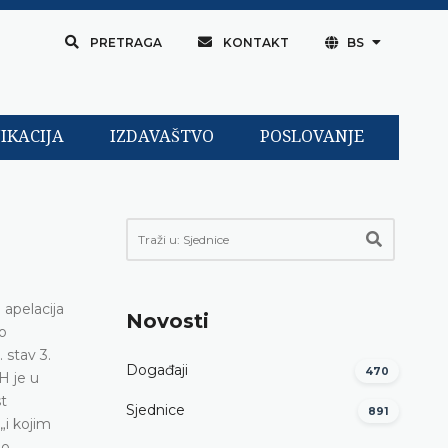
PRETRAGA
KONTAKT
BS
IKACIJA
IZDAVAŠTVO
POSLOVANJE
 apelacija
Novosti
o
 stav 3.
Događaji
470
H je u
st
Sjednice
891
„i kojim
ao