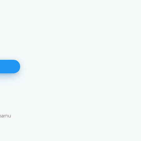
171. plenarna sjednica
11.06.2026.
Ustavni sud Bosne i Hercegovine danas je elektronskim
putem održao 171. plenarnu sjednicu
DETALJNIJE