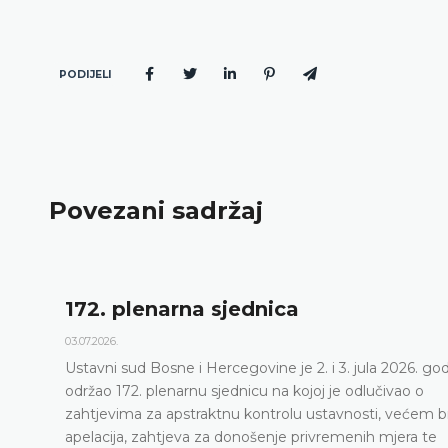
PODIJELI
Povezani sadržaj
. plenarna sjednica
D
26.
23.
ni sud Bosne i Hercegovine je 2. i 3. jula 2026. godine
Us
o 172. plenarnu sjednicu na kojoj je odlučivao o
sj
evima za apstraktnu kontrolu ustavnosti, većem broju
cija, zahtjeva za donošenje privremenih mjera te