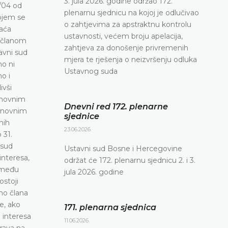
3. jula 2026. godine održao 172.
plenarnu sjednicu na kojoj je odlučivao
o zahtjevima za apstraktnu kontrolu
ustavnosti, većem broju apelacija,
zahtjeva za donošenje privremenih
mjera te rješenja o neizvršenju odluka
Ustavnog suda
Dnevni red 172. plenarne
sjednice
23.06.2026.
Ustavni sud Bosne i Hercegovine
održat će 172. plenarnu sjednicu 2. i 3.
jula 2026. godine
171. plenarna sjednica
11.06.2026.