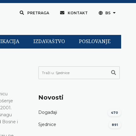
PRETRAGA
KONTAKT
BS
IKACIJA
IZDAVAŠTVO
POSLOVANJE
cegovine. Utvrđena je povreda prava na zabranu podvrgavanja nehumanom postupku iz člana II/3.b) Ustava Bosne i Hercegovine i člana 3. Evropske konvencije za zaštitu ljudskih prava i osnovnih sloboda, kao i prava na porodični život iz člana II/3.f) Ustava Bosne i Hercegovine i člana 8. E
Novosti
Događaji
470
Sjednice
891