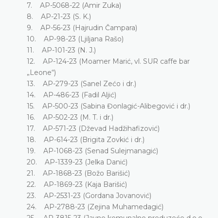
7. AP-5068-22 (Amir Zuka)
8. AP-21-23 (S. K.)
9. AP-56-23 (Hajrudin Čampara)
10. AP-98-23 (Ljiljana Rašo)
11. AP-101-23 (N. J.)
12. AP-124-23 (Moamer Marić, vl. SUR caffe bar
„Leone“)
13. AP-279-23 (Sanel Zećo i dr.)
14. AP-486-23 (Fadil Aljić)
15. AP-500-23 (Sabina Đonlagić-Alibegović i dr.)
16. AP-502-23 (M. T. i dr.)
17. AP-571-23 (Dževad Hadžihafizović)
18. AP-614-23 (Brigita Zovkić i dr.)
19. AP-1068-23 (Senad Sulejmanagić)
20. AP-1339-23 (Jelka Danić)
21. AP-1868-23 (Božo Barišić)
22. AP-1869-23 (Kaja Barišić)
23. AP-2531-23 (Gordana Jovanović)
24. AP-2788-23 (Zejina Muhamedagić)
25. AP-3815-23 (Javno komunalno preduzeće d.o.o.