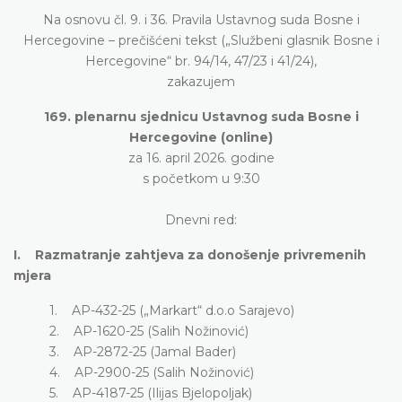
Na osnovu čl. 9. i 36. Pravila Ustavnog suda Bosne i
Hercegovine – prečišćeni tekst („Službeni glasnik Bosne i
Hercegovine“ br. 94/14, 47/23 i 41/24),
zakazujem
169. plenarnu sjednicu Ustavnog suda Bosne i
Hercegovine (online)
za 16. april 2026. godine
s početkom u 9:30
Dnevni red:
I. Razmatranje zahtjeva za donošenje privremenih
mjera
1.
AP-432-25 („Markart“ d.o.o Sarajevo)
2. AP-1620-25 (Salih Nožinović)
3. AP-2872-25 (Jamal Bader)
4. AP-2900-25 (Salih Nožinović)
5. AP-4187-25 (Ilijas Bjelopoljak)