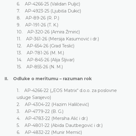
6. AP-4266-25 (Validan Puljić)
7. AP-4923-25 (Ljubiša Dukić)
8. AP-89-26 (R. P.)
9. AP-191-26 (T. K.)
10. AP-320-26 (Amira Žmirić)
11. AP-361-26 (Mersija Kasumović i dr.)
12. AP-654-26 (Grad Teslić)
13. AP-781-26 (M. M.)
14. AP-845-26 (Alija Šljivar)
15. AP-855-26 (N. M.)
II. Odluke o meritumu – razuman rok
1. AP-4266-22 („EOS Matrix“ d.o.o. za poslovne
usluge Sarajevo)
2. AP-4304-22 (Hazim Halilčević)
3. AP-4779-22 (B. G.)
4. AP-4783-22 (Mersiha Alić i dr.)
5. AP-4801-22 (Abida Dautbegović i dr.)
6. AP-4832-22 (Munir Memić)