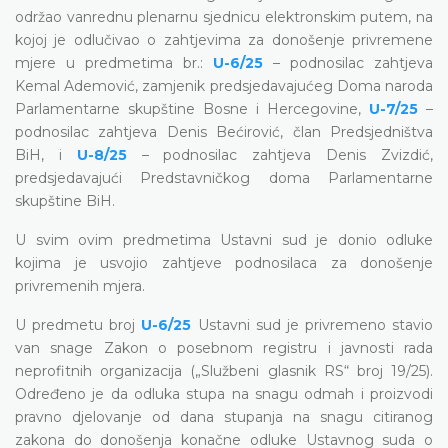
održao vanrednu plenarnu sjednicu elektronskim putem, na
kojoj je odlučivao o zahtjevima za donošenje privremene
mjere u predmetima br.:
U-6/25
– podnosilac zahtjeva
Kemal Ademović, zamjenik predsjedavajućeg Doma naroda
Parlamentarne skupštine Bosne i Hercegovine,
U-7/25
–
podnosilac zahtjeva Denis Bećirović, član Predsjedništva
BiH, i
U-8/25
– podnosilac zahtjeva Denis Zvizdić,
predsjedavajući Predstavničkog doma Parlamentarne
skupštine BiH.
U svim ovim predmetima Ustavni sud je donio odluke
kojima je usvojio zahtjeve podnosilaca za donošenje
privremenih mjera.
U predmetu broj
U-6/25
Ustavni sud je privremeno stavio
van snage Zakon o posebnom registru i javnosti rada
neprofitnih organizacija („Službeni glasnik RS“ broj 19/25).
Određeno je da odluka stupa na snagu odmah i proizvodi
pravno djelovanje od dana stupanja na snagu citiranog
zakona do donošenja konačne odluke Ustavnog suda o