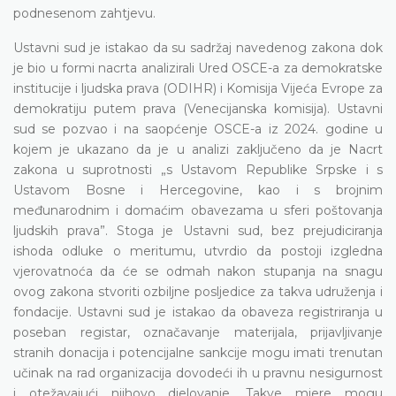
podnesenom zahtjevu.
Ustavni sud je istakao da su sadržaj navedenog zakona dok
je bio u formi nacrta analizirali Ured OSCE-a za demokratske
institucije i ljudska prava (ODIHR) i Komisija Vijeća Evrope za
demokratiju putem prava (Venecijanska komisija). Ustavni
sud se pozvao i na saopćenje OSCE-a iz 2024. godine u
kojem je ukazano da je u analizi zaključeno da je Nacrt
zakona u suprotnosti „s Ustavom Republike Srpske i s
Ustavom Bosne i Hercegovine, kao i s brojnim
međunarodnim i domaćim obavezama u sferi poštovanja
ljudskih prava”. Stoga je Ustavni sud, bez prejudiciranja
ishoda odluke o meritumu, utvrdio da postoji izgledna
vjerovatnoća da će se odmah nakon stupanja na snagu
ovog zakona stvoriti ozbiljne posljedice za takva udruženja i
fondacije. Ustavni sud je istakao da obaveza registriranja u
poseban registar, označavanje materijala, prijavljivanje
stranih donacija i potencijalne sankcije mogu imati trenutan
učinak na rad organizacija dovodeći ih u pravnu nesigurnost
i otežavajući njihovo djelovanje. Takve mjere mogu