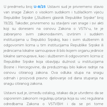
U predmetu broj
U-8/25
Ustavni sud je privremeno stavio
van snage Zakon o visokom sudskom i tužilačkom vijeću
Republike Srpske („Službeni glasnik Republike Srpske“ broj
19/25). Također, privremeno su stavljeni van snage i svi akti
koji su doneseni na osnovu Zakona o VSTV-u, te je
zabranjeno svim zakonodavnim, izvršnim i sudskim
institucijama u Republici Srpskoj, kao i svim službenim ili
odgovornim licima u tim institucijama Republike Srpske ili
jedinicama lokalne samouprave ili bilo kojem organu jedinice
lokalne samouprave, kao i službenim ili odgovornim licima iz
Republike Srpske koja obavljaju dužnost u institucijama
Bosne i Hercegovine, da preduzimaju bilo kakve radnje na
osnovu citiranog zakona. Ova odluka stupa na snagu
odmah i proizvodi pravno djelovanje od dana stupanja na
snagu citiranog zakona.
Ustavni sud je, između ostalog, istakao da je utvrđeno da se
osporenim zakonom reguliraju pitanja koja su već regulirana
odredbama Zakona o VSTVBiH i da se pri tome