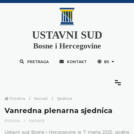
USTAVNI SUD
Bosne i Hercegovine
PRETRAGA
KONTAKT
BS
Početna
Novosti
Sjednice
Vanredna plenarna sjednica
07.03.2025.
SJEDNICE
Ustavni sud Bosne i Hercegovine je 7. marta 2025. godine