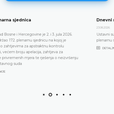
Dnevni red 172. plenarne sjednice
23.06.2026.
Ustavni sud Bosne i Hercegovine održat će 172.
plenarnu sjednicu 2. i 3. jula 2026. godine
DETALJNIJE