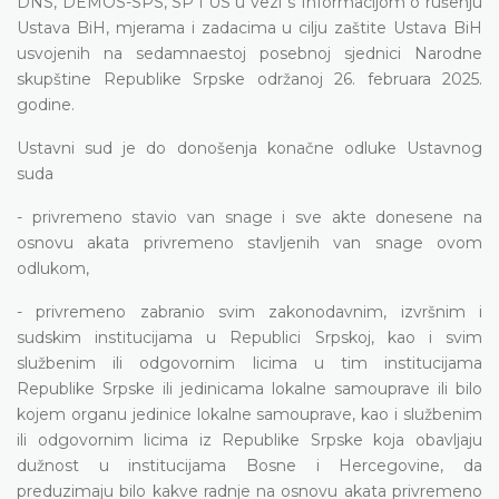
DNS, DEMOS-SPS, SP i US u vezi s Informacijom o rušenju
Ustava BiH, mjerama i zadacima u cilju zaštite Ustava BiH
usvojenih na sedamnaestoj posebnoj sjednici Narodne
skupštine Republike Srpske održanoj 26. februara 2025.
godine.
Ustavni sud je do donošenja konačne odluke Ustavnog
suda
- privremeno stavio van snage i sve akte donesene na
osnovu akata privremeno stavljenih van snage ovom
odlukom,
- privremeno zabranio svim zakonodavnim, izvršnim i
sudskim institucijama u Republici Srpskoj, kao i svim
službenim ili odgovornim licima u tim institucijama
Republike Srpske ili jedinicama lokalne samouprave ili bilo
kojem organu jedinice lokalne samouprave, kao i službenim
ili odgovornim licima iz Republike Srpske koja obavljaju
dužnost u institucijama Bosne i Hercegovine, da
preduzimaju bilo kakve radnje na osnovu akata privremeno