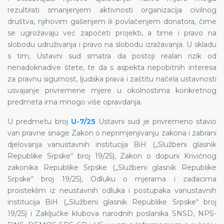
rezultirati smanjenjem aktivnosti organizacija civilnog
društva, njihovim gašenjem ili povlačenjem donatora, čime
se ugrožavaju već započeti projekti, a time i pravo na
slobodu udruživanja i pravo na slobodu izražavanja. U skladu
s tim, Ustavni sud smatra da postoji realan rizik od
nenadoknadive štete, te da s aspekta nepobitnih interesa
za pravnu sigurnost, ljudska prava i zaštitu načela ustavnosti
usvajanje privremene mjere u okolnostima konkretnog
predmeta ima mnogo više opravdanja.
U predmetu broj
U-7/25
Ustavni sud je privremeno stavio
van pravne snage Zakon o neprimjenjivanju zakona i zabrani
djelovanja vanustavnih institucija BiH („Službeni glasnik
Republike Srpske“ broj 19/25), Zakon o dopuni Krivičnog
zakonika Republike Srpske („Službeni glasnik Republike
Srpske“ broj 19/25), Odluku o mjerama i zadacima
proisteklim iz neustavnih odluka i postupaka vanustavnih
institucija BiH („Službeni glasnik Republike Srpske“ broj
19/25) i Zaključke klubova narodnih poslanika SNSD, NPS-