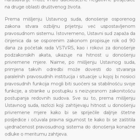
na druge oblasti društvenog života.
Prema mišljenju Ustavnog suda, donošenje osporenog
zakona stvara ozbiljnu prijetnju već uspostavljenom
pravosudnom sistemu. Istovremeno, Ustavni sud zapaža da
činjenica da se osporenim zakonom propisuje rok od 90
dana za početak rada VSTVRS, kao i rokovi za donošenje
podzakonskih akata, ukazuje na hitnost u donošenju
privremene mjere. Naime, po mišljenju Ustavnog suda,
primjena takvih odredbi može dovesti do stvaranja
paralelnih pravosudnih institucija i situacije u kojoj bi nosioci
pravosudnih funkcija mogli biti suočeni sa stabilnošću svoje
funkcije, a stranke u postupku s neizvjesnom zakonitošću
postupanja redovnih sudova. Sve su to, prema mišljenju
Ustavnog suda, razlozi koji zahtijevaju hitnost u donošenju
privremene mjere kako bi se spriječile daljnje štetne
posljedice i očuvala pravna sigurnost te kako bi se zaštitila
ujednačenost pravosudnog sistema do donošenja konačne
odluke o meritumu zahtjeva.