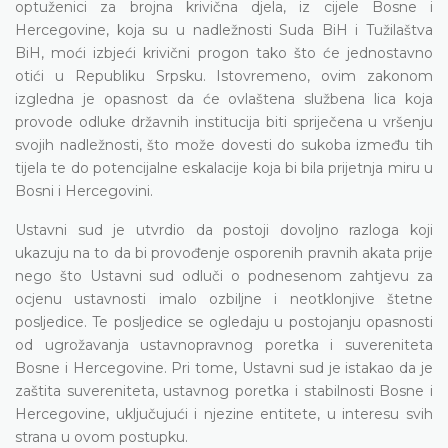
optuženici za brojna krivična djela, iz cijele Bosne i
Hercegovine, koja su u nadležnosti Suda BiH i Tužilaštva
BiH, moći izbjeći krivični progon tako što će jednostavno
otići u Republiku Srpsku. Istovremeno, ovim zakonom
izgledna je opasnost da će ovlaštena službena lica koja
provode odluke državnih institucija biti spriječena u vršenju
svojih nadležnosti, što može dovesti do sukoba između tih
tijela te do potencijalne eskalacije koja bi bila prijetnja miru u
Bosni i Hercegovini.
Ustavni sud je utvrdio da postoji dovoljno razloga koji
ukazuju na to da bi provođenje osporenih pravnih akata prije
nego što Ustavni sud odluči o podnesenom zahtjevu za
ocjenu ustavnosti imalo ozbiljne i neotklonjive štetne
posljedice. Te posljedice se ogledaju u postojanju opasnosti
od ugrožavanja ustavnopravnog poretka i suvereniteta
Bosne i Hercegovine. Pri tome, Ustavni sud je istakao da je
zaštita suvereniteta, ustavnog poretka i stabilnosti Bosne i
Hercegovine, uključujući i njezine entitete, u interesu svih
strana u ovom postupku.