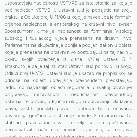
uspostavljaju nadležnosti VSTVRS za ista pitanja za koja je
već nadležan VSTVBiH. Ustavni sud je podsjetio na svoju
praksu iz Odluke broj U-11/08 u kojoj je naveo „da je formalni
prijenos nadležnosti s entitetskog na državni nivo izvršen
Sporazumom, čime je nadležnost za formiranje Visokog
sudskog i tužilačkog vijeća prenesena na državni nivo.
Parlamentarna skupština je donijela pobijani zakon u oblasti
koja je prenesena na državni nivo postupajući na taj način u
okviru svojih ovlaštenja iz člana IV/4.a) Ustava BiH“.
Istaknuto je da je taj isti stav Ustavni sud ponovio i u svojoj
Odluci broj U-2/22. Ustavni sud je ukazao da propisi koji se
odnose na oblast upravljanja pravosuđem predstavljaju
jednu od najvažnijih oblasti reguliranja u svakoj državi jer
osiguravaju nezavisnost i nepristranost pravosudnog
sistema, te ostvaruju ključnu ulogu u održavanju vladavine
prava, zaštiti ljudskih prava i sloboda te u očuvanju
povjerenja građana u institucije pravde. S obzirom na to,
stabilan pravosudni okvir temelji se na poštovanju
demokratskih načela i pravne sigurnosti, a njegovo
narušavanje može imati dalekosežne negativne posljedice