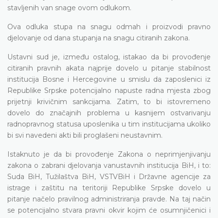
stavljenih van snage ovom odlukom.
Ova odluka stupa na snagu odmah i proizvodi pravno
djelovanje od dana stupanja na snagu citiranih zakona.
Ustavni sud je, između ostalog, istakao da bi provođenje
citiranih pravnih akata najprije dovelo u pitanje stabilnost
institucija Bosne i Hercegovine u smislu da zaposlenici iz
Republike Srpske potencijalno napuste radna mjesta zbog
prijetnji krivičnim sankcijama. Zatim, to bi istovremeno
dovelo do značajnih problema u kasnijem ostvarivanju
radnopravnog statusa uposlenika u tim institucijama ukoliko
bi svi navedeni akti bili proglašeni neustavnim.
Istaknuto je da bi provođenje Zakona o neprimjenjivanju
zakona o zabrani djelovanja vanustavnih institucija BiH, i to:
Suda BiH, Tužilaštva BiH, VSTVBiH i Državne agencije za
istrage i zaštitu na teritoriji Republike Srpske dovelo u
pitanje načelo pravilnog administriranja pravde. Na taj način
se potencijalno stvara pravni okvir kojim će osumnjičenici i