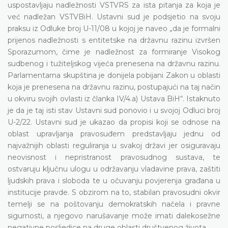
uspostavljaju nadležnosti VSTVRS za ista pitanja za koja je
već nadležan VSTVBiH. Ustavni sud je podsjetio na svoju
praksu iz Odluke broj U-11/08 u kojoj je naveo „da je formalni
prijenos nadležnosti s entitetske na državnu razinu izvršen
Sporazumom, čime je nadležnost za formiranje Visokog
sudbenog i tužiteljskog vijeća prenesena na državnu razinu.
Parlamentarna skupština je donijela pobijani Zakon u oblasti
koja je prenesena na državnu razinu, postupajući na taj način
u okviru svojih ovlasti iz članka IV/4.a) Ustava BiH“. Istaknuto
je da je taj isti stav Ustavni sud ponovio i u svojoj Odluci broj
U-2/22. Ustavni sud je ukazao da propisi koji se odnose na
oblast upravljanja pravosuđem predstavljaju jednu od
najvažnijih oblasti reguliranja u svakoj državi jer osiguravaju
neovisnost i nepristranost pravosudnog sustava, te
ostvaruju ključnu ulogu u održavanju vladavine prava, zaštiti
ljudskih prava i sloboda te u očuvanju povjerenja građana u
institucije pravde. S obzirom na to, stabilan pravosudni okvir
temelji se na poštovanju demokratskih načela i pravne
sigurnosti, a njegovo narušavanje može imati dalekosežne
negativne posljedice na druge oblasti društvenog života.