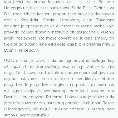
optuženici za brojna kaznena djela, iz cijele Bosne i
Hercegovine, koja su u nadležnosti Suda BiH i Tužiteljstva
BiH, moći izbjeći kazneni progon tako što će jednostavno
otići u Republiku Srpsku. Istodobno, ovim Zakonom
izgledna je opasnost da će ovlaštene službene osobe koje
provode odluke državnih institucija biti spriječene u vršenju
svojih nadležnosti, što može dovesti do sukoba između tih
tijela te do potencijalne eskalacije koja bi bila prijetnja miru u
Bosni i Hercegovini.
Ustavni sud je utvrdio da postoji dovoljno razloga koji
ukazuju na to da bi provođenje osporenih pravnih akata prije
nego što Ustavni sud odluči o podnesenom zahtjevu za
ocjenu ustavnosti imalo ozbiljne i neotklonjive štetne
posljedice. Te posljedice se ogledaju u postojanju opasnosti
od ugrožavanja ustavnopravnog poretka i suvereniteta
Bosne i Hercegovine. Pri tome, Ustavni sud je istaknuo da
je zaštita suvereniteta, ustavnog poretka i stabilnosti Bosne
i Hercegovine, uključujući i njezine entitete, u interesu svih
strana u ovom postupku.