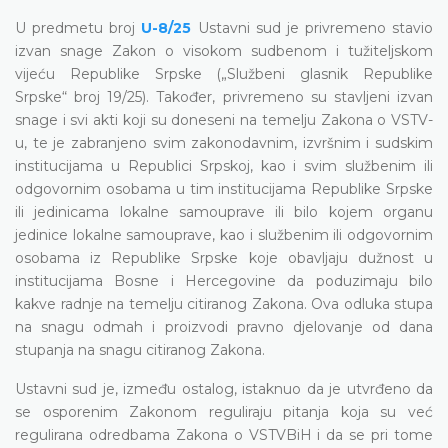
U predmetu broj
U-8/25
Ustavni sud je privremeno stavio
izvan snage Zakon o visokom sudbenom i tužiteljskom
vijeću Republike Srpske („Službeni glasnik Republike
Srpske“ broj 19/25). Također, privremeno su stavljeni izvan
snage i svi akti koji su doneseni na temelju Zakona o VSTV-
u, te je zabranjeno svim zakonodavnim, izvršnim i sudskim
institucijama u Republici Srpskoj, kao i svim službenim ili
odgovornim osobama u tim institucijama Republike Srpske
ili jedinicama lokalne samouprave ili bilo kojem organu
jedinice lokalne samouprave, kao i službenim ili odgovornim
osobama iz Republike Srpske koje obavljaju dužnost u
institucijama Bosne i Hercegovine da poduzimaju bilo
kakve radnje na temelju citiranog Zakona. Ova odluka stupa
na snagu odmah i proizvodi pravno djelovanje od dana
stupanja na snagu citiranog Zakona.
Ustavni sud je, između ostalog, istaknuo da je utvrđeno da
se osporenim Zakonom reguliraju pitanja koja su već
regulirana odredbama Zakona o VSTVBiH i da se pri tome