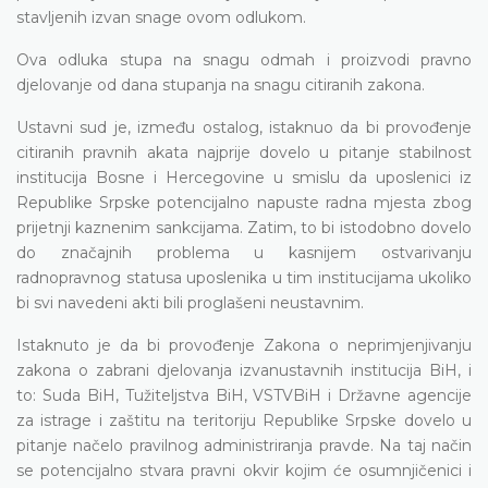
stavljenih izvan snage ovom odlukom.
Ova odluka stupa na snagu odmah i proizvodi pravno
djelovanje od dana stupanja na snagu citiranih zakona.
Ustavni sud je, između ostalog, istaknuo da bi provođenje
citiranih pravnih akata najprije dovelo u pitanje stabilnost
institucija Bosne i Hercegovine u smislu da uposlenici iz
Republike Srpske potencijalno napuste radna mjesta zbog
prijetnji kaznenim sankcijama. Zatim, to bi istodobno dovelo
do značajnih problema u kasnijem ostvarivanju
radnopravnog statusa uposlenika u tim institucijama ukoliko
bi svi navedeni akti bili proglašeni neustavnim.
Istaknuto je da bi provođenje Zakona o neprimjenjivanju
zakona o zabrani djelovanja izvanustavnih institucija BiH, i
to: Suda BiH, Tužiteljstva BiH, VSTVBiH i Državne agencije
za istrage i zaštitu na teritoriju Republike Srpske dovelo u
pitanje načelo pravilnog administriranja pravde. Na taj način
se potencijalno stvara pravni okvir kojim će osumnjičenici i