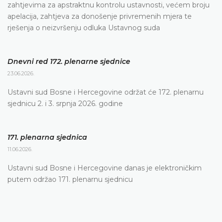
zahtjevima za apstraktnu kontrolu ustavnosti, većem broju
apelacija, zahtjeva za donošenje privremenih mjera te
rješenja o neizvršenju odluka Ustavnog suda
Dnevni red 172. plenarne sjednice
23.06.2026.
Ustavni sud Bosne i Hercegovine održat će 172. plenarnu
sjednicu 2. i 3. srpnja 2026. godine
171. plenarna sjednica
11.06.2026.
Ustavni sud Bosne i Hercegovine danas je elektroničkim
putem održao 171. plenarnu sjednicu