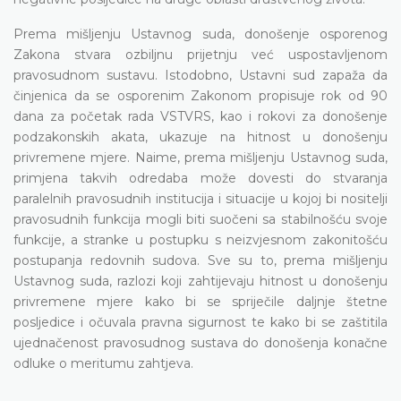
Prema mišljenju Ustavnog suda, donošenje osporenog
Zakona stvara ozbiljnu prijetnju već uspostavljenom
pravosudnom sustavu. Istodobno, Ustavni sud zapaža da
činjenica da se osporenim Zakonom propisuje rok od 90
dana za početak rada VSTVRS, kao i rokovi za donošenje
podzakonskih akata, ukazuje na hitnost u donošenju
privremene mjere. Naime, prema mišljenju Ustavnog suda,
primjena takvih odredaba može dovesti do stvaranja
paralelnih pravosudnih institucija i situacije u kojoj bi nositelji
pravosudnih funkcija mogli biti suočeni sa stabilnošću svoje
funkcije, a stranke u postupku s neizvjesnom zakonitošću
postupanja redovnih sudova. Sve su to, prema mišljenju
Ustavnog suda, razlozi koji zahtijevaju hitnost u donošenju
privremene mjere kako bi se spriječile daljnje štetne
posljedice i očuvala pravna sigurnost te kako bi se zaštitila
ujednačenost pravosudnog sustava do donošenja konačne
odluke o meritumu zahtjeva.