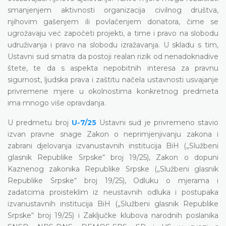
smanjenjem aktivnosti organizacija civilnog društva,
njihovim gašenjem ili povlačenjem donatora, čime se
ugrožavaju već započeti projekti, a time i pravo na slobodu
udruživanja i pravo na slobodu izražavanja. U skladu s tim,
Ustavni sud smatra da postoji realan rizik od nenadoknadive
štete, te da s aspekta nepobitnih interesa za pravnu
sigurnost, ljudska prava i zaštitu načela ustavnosti usvajanje
privremene mjere u okolnostima konkretnog predmeta
ima mnogo više opravdanja.
U predmetu broj
U-7/25
Ustavni sud je privremeno stavio
izvan pravne snage Zakon o neprimjenjivanju zakona i
zabrani djelovanja izvanustavnih institucija BiH („Službeni
glasnik Republike Srpske“ broj 19/25), Zakon o dopuni
Kaznenog zakonika Republike Srpske („Službeni glasnik
Republike Srpske“ broj 19/25), Odluku o mjerama i
zadatcima proisteklim iz neustavnih odluka i postupaka
izvanustavnih institucija BiH („Službeni glasnik Republike
Srpske“ broj 19/25) i Zaključke klubova narodnih poslanika