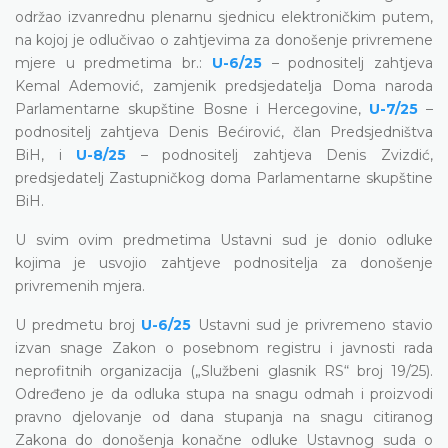
održao izvanrednu plenarnu sjednicu elektroničkim putem,
na kojoj je odlučivao o zahtjevima za donošenje privremene
mjere u predmetima br.:
U-6/25
– podnositelj zahtjeva
Kemal Ademović, zamjenik predsjedatelja Doma naroda
Parlamentarne skupštine Bosne i Hercegovine,
U-7/25
–
podnositelj zahtjeva Denis Bećirović, član Predsjedništva
BiH, i
U-8/25
– podnositelj zahtjeva Denis Zvizdić,
predsjedatelj Zastupničkog doma Parlamentarne skupštine
BiH.
U svim ovim predmetima Ustavni sud je donio odluke
kojima je usvojio zahtjeve podnositelja za donošenje
privremenih mjera.
U predmetu broj
U-6/25
Ustavni sud je privremeno stavio
izvan snage Zakon o posebnom registru i javnosti rada
neprofitnih organizacija („Službeni glasnik RS“ broj 19/25).
Određeno je da odluka stupa na snagu odmah i proizvodi
pravno djelovanje od dana stupanja na snagu citiranog
Zakona do donošenja konačne odluke Ustavnog suda o