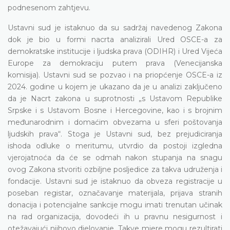
podnesenom zahtjevu.
Ustavni sud je istaknuo da su sadržaj navedenog Zakona
dok je bio u formi nacrta analizirali Ured OSCE-a za
demokratske institucije i ljudska prava (ODIHR) i Ured Vijeća
Europe za demokraciju putem prava (Venecijanska
komisija). Ustavni sud se pozvao i na priopćenje OSCE-a iz
2024. godine u kojem je ukazano da je u analizi zaključeno
da je Nacrt zakona u suprotnosti „s Ustavom Republike
Srpske i s Ustavom Bosne i Hercegovine, kao i s brojnim
međunarodnim i domaćim obvezama u sferi poštovanja
ljudskih prava“. Stoga je Ustavni sud, bez prejudiciranja
ishoda odluke o meritumu, utvrdio da postoji izgledna
vjerojatnoća da će se odmah nakon stupanja na snagu
ovog Zakona stvoriti ozbiljne posljedice za takva udruženja i
fondacije. Ustavni sud je istaknuo da obveza registracije u
poseban registar, označavanje materijala, prijava stranih
donacija i potencijalne sankcije mogu imati trenutan učinak
na rad organizacija, dovodeći ih u pravnu nesigurnost i
otežavajući njihovo djelovanje. Takve mjere mogu rezultirati