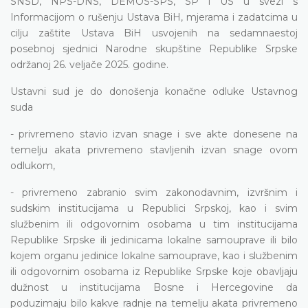
SNSD, NPS-DNS, DEMOS-SPS, SP i US u svezi s
Informacijom o rušenju Ustava BiH, mjerama i zadatcima u
cilju zaštite Ustava BiH usvojenih na sedamnaestoj
posebnoj sjednici Narodne skupštine Republike Srpske
održanoj 26. veljače 2025. godine.
Ustavni sud je do donošenja konačne odluke Ustavnog
suda
- privremeno stavio izvan snage i sve akte donesene na
temelju akata privremeno stavljenih izvan snage ovom
odlukom,
- privremeno zabranio svim zakonodavnim, izvršnim i
sudskim institucijama u Republici Srpskoj, kao i svim
službenim ili odgovornim osobama u tim institucijama
Republike Srpske ili jedinicama lokalne samouprave ili bilo
kojem organu jedinice lokalne samouprave, kao i službenim
ili odgovornim osobama iz Republike Srpske koje obavljaju
dužnost u institucijama Bosne i Hercegovine da
poduzimaju bilo kakve radnje na temelju akata privremeno