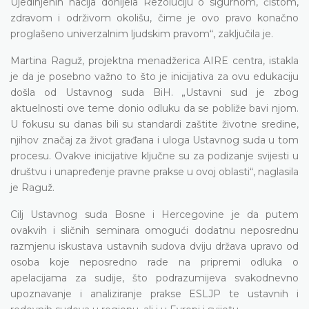
Ujedinjenih nacija donijela Rezoluciju o sigurnom, čistom,
zdravom i održivom okolišu, čime je ovo pravo konačno
proglašeno univerzalnim ljudskim pravom“, zaključila je.
Martina Raguž, projektna menadžerica AIRE centra, istakla
je da je posebno važno to što je inicijativa za ovu edukaciju
došla od Ustavnog suda BiH. „Ustavni sud je zbog
aktuelnosti ove teme donio odluku da se pobliže bavi njom.
U fokusu su danas bili su standardi zaštite životne sredine,
njihov značaj za život građana i uloga Ustavnog suda u tom
procesu. Ovakve inicijative ključne su za podizanje svijesti u
društvu i unapređenje pravne prakse u ovoj oblasti“, naglasila
je Raguž.
Cilj Ustavnog suda Bosne i Hercegovine je da putem
ovakvih i sličnih seminara omogući dodatnu neposrednu
razmjenu iskustava ustavnih sudova dviju država upravo od
osoba koje neposredno rade na pripremi odluka o
apelacijama za sudije, što podrazumijeva svakodnevno
upoznavanje i analiziranje prakse ESLJP te ustavnih i