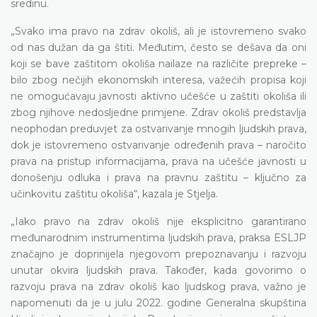
sredinu.
„Svako ima pravo na zdrav okoliš, ali je istovremeno svako
od nas dužan da ga štiti. Međutim, često se dešava da oni
koji se bave zaštitom okoliša nailaze na različite prepreke –
bilo zbog nečijih ekonomskih interesa, važećih propisa koji
ne omogućavaju javnosti aktivno učešće u zaštiti okoliša ili
zbog njihove nedosljedne primjene. Zdrav okoliš predstavlja
neophodan preduvjet za ostvarivanje mnogih ljudskih prava,
dok je istovremeno ostvarivanje određenih prava – naročito
prava na pristup informacijama, prava na učešće javnosti u
donošenju odluka i prava na pravnu zaštitu – ključno za
učinkovitu zaštitu okoliša“, kazala je Stjelja.
„Iako pravo na zdrav okoliš nije eksplicitno garantirano
međunarodnim instrumentima ljudskih prava, praksa ESLJP
značajno je doprinijela njegovom prepoznavanju i razvoju
unutar okvira ljudskih prava. Također, kada govorimo o
razvoju prava na zdrav okoliš kao ljudskog prava, važno je
napomenuti da je u julu 2022. godine Generalna skupština