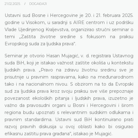
21.02.2025.
DOGAĐAJI
Ustavni sud Bosne i Hercegovine je 20. i 21. februara 2025.
godine u Visokom, u saradnji s AIRE centrom i uz podršku
Vlade Ujedinjenog Kraljevstva, organizirao stručni seminar o
temi „Zaštita životne sredine s fokusom na praksu
Evropskog suda za ljudska prava“.
Seminar je otvorio Hasan Mujagić, v. d. registrara Ustavnog
suda BiH, koji je istakao važnost zaštite okoliša u kontekstu
ljudskih prava. „Pravo na zdravu životnu sredinu sve je
prisutnije u pravnim raspravama, kako na međunarodnom
tako i na nacionalnom nivou. S obzirom na to da Evropski
sud za ljudska prava kroz svoju praksu sve više prepoznaje
povezanost ekoloških pitanja i ljudskih prava, izuzetno je
važno da pravosudni organi u Bosni i Hercegovini i širom
regiona budu upoznati s relevantnim sudskim odlukama i
pravnim standardima. Ustavni sud BiH kontinuirano prati
razvoj pravnih diskusija u ovoj oblasti kako bi osigurao
efikasnu zaštitu prava građana“, istakao je Mujagić.