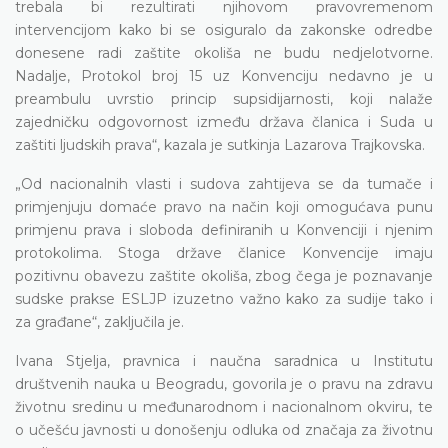
trebala bi rezultirati njihovom pravovremenom
intervencijom kako bi se osiguralo da zakonske odredbe
donesene radi zaštite okoliša ne budu nedjelotvorne.
Nadalje, Protokol broj 15 uz Konvenciju nedavno je u
preambulu uvrstio princip supsidijarnosti, koji nalaže
zajedničku odgovornost između država članica i Suda u
zaštiti ljudskih prava“, kazala je sutkinja Lazarova Trajkovska.
„Od nacionalnih vlasti i sudova zahtijeva se da tumače i
primjenjuju domaće pravo na način koji omogućava punu
primjenu prava i sloboda definiranih u Konvenciji i njenim
protokolima. Stoga države članice Konvencije imaju
pozitivnu obavezu zaštite okoliša, zbog čega je poznavanje
sudske prakse ESLJP izuzetno važno kako za sudije tako i
za građane“, zaključila je.
Ivana Stjelja, pravnica i naučna saradnica u Institutu
društvenih nauka u Beogradu, govorila je o pravu na zdravu
životnu sredinu u međunarodnom i nacionalnom okviru, te
o učešću javnosti u donošenju odluka od značaja za životnu