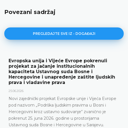
Povezani sadržaj
PREGLEDAJTE SVE IZ - DOGAĐAJI
Ustavni sud BiH predstavio godišnje
rezultate rada i novu publikaciju „Godišnjak“
18.05.2026.
Ustavni sud Bosne i Hercegovine je 15. maja 2026.
godine održao konferenciju za medije na kojoj su
predstavljeni relevantna statistika, ključni rezultati rada
Ustavnog suda u 2025. godini, ali i izazovi s kojima se
Ustavni sud suočava posljednjih godina, naročito zbog
nepopunjenosti sudijskog sastava
DETALJNIJE