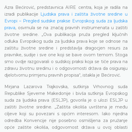
Azra Bećirović, predstavnica AIRE centra, koja je radila na
izradi publikacije
Ljudska prava i zaštita životne sredine u
Evropi – Pregled sudske prakse Evropskog suda za ljudska
prava
, osvrnula se na značaj pravnih instrumenata u zaštiti
životne sredine. „Ova publikacija pruža pregled ključnih
odluka Evropskog suda za ljudska prava koje se odnose na
zaštitu životne sredine i predstavlja dragocjen resurs za
pravnike, sudije i sve one koji se bave ovom temom. Stoga
smo ovdje razgovarali o sudskoj praksi koja se tiče prava na
zdravu životnu sredinu i o odgovornosti država da osiguraju
djelotvornu primjenu pravnih propisa“, istakla je Bećirović.
Mirjana Lazarova Trajkovska, sutkinja Vrhovnog suda
Republike Sjeverne Makedonije i bivša sutkinja Evropskog
suda za ljudska prava (ESLJP), govorila je o ulozi ESLJP u
zaštiti životne sredine. „Zaštita okoliša uvrštena je među
ciljeve koji su povezani s općim interesom. Iako nijedna
odredba Konvencije nije posebno osmišljena za pružanje
opće zaštite okoliša, odgovornost država u ovoj oblasti