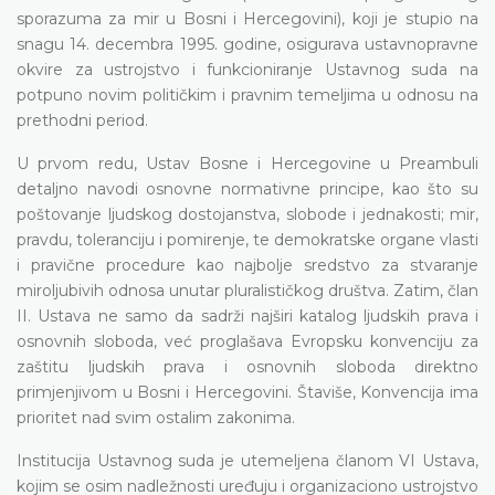
sporazuma za mir u Bosni i Hercegovini), koji je stupio na
snagu 14. decembra 1995. godine, osigurava ustavnopravne
okvire za ustrojstvo i funkcioniranje Ustavnog suda na
potpuno novim političkim i pravnim temeljima u odnosu na
prethodni period.
U prvom redu, Ustav Bosne i Hercegovine u Preambuli
detaljno navodi osnovne normativne principe, kao što su
poštovanje ljudskog dostojanstva, slobode i jednakosti; mir,
pravdu, toleranciju i pomirenje, te demokratske organe vlasti
i pravične procedure kao najbolje sredstvo za stvaranje
miroljubivih odnosa unutar pluralističkog društva. Zatim, član
II. Ustava ne samo da sadrži najširi katalog ljudskih prava i
osnovnih sloboda, već proglašava Evropsku konvenciju za
zaštitu ljudskih prava i osnovnih sloboda direktno
primjenjivom u Bosni i Hercegovini. Štaviše, Konvencija ima
prioritet nad svim ostalim zakonima.
Institucija Ustavnog suda je utemeljena članom VI Ustava,
kojim se osim nadležnosti uređuju i organizaciono ustrojstvo