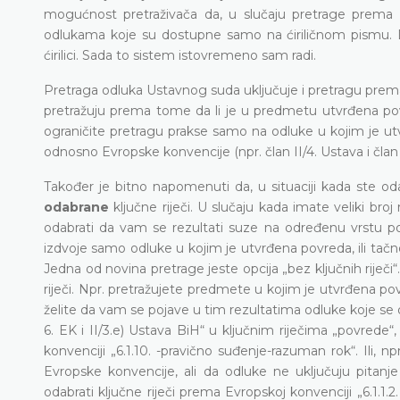
mogućnost pretraživača da, u slučaju pretrage prema t
odlukama koje su dostupne samo na ćiriličnom pismu. Dakl
ćirilici. Sada to sistem istovremeno sam radi.
Pretraga odluka Ustavnog suda uključuje i pretragu prema
pretražuju prema tome da li je u predmetu utvrđena povre
ograničite pretragu prakse samo na odluke u kojim je utv
odnosno Evropske konvencije (npr. član II/4. Ustava i član
Također je bitno napomenuti da, u situaciji kada ste oda
odabrane
ključne riječi. U slučaju kada imate veliki br
odabrati da vam se rezultati suze na određenu vrstu post
izdvoje samo odluke u kojim je utvrđena povreda, ili tač
Jedna od novina pretrage jeste opcija „bez ključnih riječ
riječi. Npr. pretražujete predmete u kojim je utvrđena povr
želite da vam se pojave u tim rezultatima odluke koje se
6. EK i II/3.e) Ustava BiH“ u ključnim riječima „povrede“,
konvenciji „6.1.10. -pravično suđenje-razuman rok“. Ili, 
Evropske konvencije, ali da odluke ne uključuju pitanj
odabrati ključne riječi prema Evropskoj konvenciji „6.1.1.2.