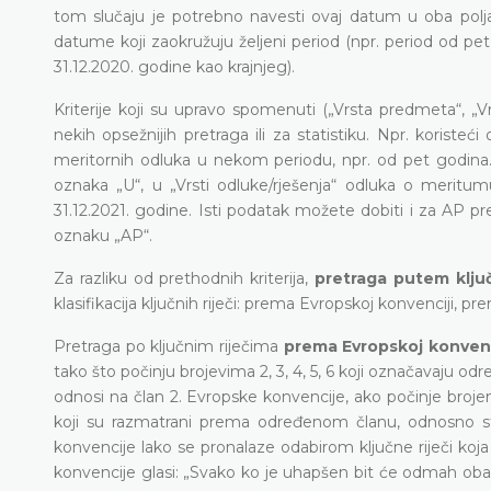
tom slučaju je potrebno navesti ovaj datum u oba polja
datume koji zaokružuju željeni period (npr. period od pe
31.12.2020. godine kao krajnjeg).
Kriterije koji su upravo spomenuti („Vrsta predmeta“, „Vr
nekih opsežnijih pretraga ili za statistiku. Npr. koriste
meritornih odluka u nekom periodu, npr. od pet godin
oznaka „U“, u „Vrsti odluke/rješenja“ odluka o meritu
31.12.2021. godine. Isti podatak možete dobiti i za AP 
oznaku „AP“.
Za razliku od prethodnih kriterija,
pretraga putem ključ
klasifikacija ključnih riječi: prema Evropskoj konvencij
Pretraga po ključnim riječima
prema Evropskoj konvenc
tako što počinju brojevima 2, 3, 4, 5, 6 koji označavaju od
odnosi na član 2. Evropske konvencije, ako počinje broje
koji su razmatrani prema određenom članu, odnosno s
konvencije lako se pronalaze odabirom ključne riječi koj
konvencije glasi: „Svako ko je uhapšen bit će odmah obav