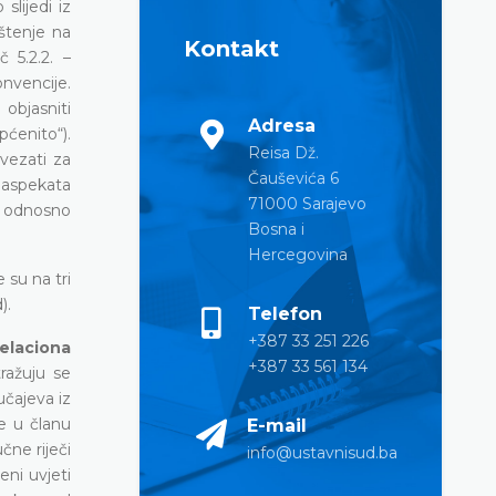
lijedi iz
štenje na
Kontakt
č 5.2.2. –
onvencije.
objasniti
Adresa
pćenito“).
Reisa Dž.
vezati za
Čauševića 6
d aspekata
71000 Sarajevo
i, odnosno
Bosna i
Hercegovina
su na tri
).
Telefon
+387 33 251 226
elaciona
+387 33 561 134
ražuju se
učajeva iz
e u članu
E-mail
učne riječi
info@ustavnisud.ba
eni uvjeti