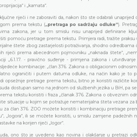
roprijacija“ i „kamata“.
ljučne riječi i ne zaboraviti da, nakon što ste odabrali unaprijed 
tragom prema tekstu (
„pretraga po sadržaju odluke“
). Pretr
 zakona, jer u tom smislu nisu unaprijed definirane ključn
i pomoću pretrage prema tekstu. Primjera radi, tražite praksu u
ijalne štete zbog zastarjelosti potraživanja, shodno odredbama 
nih riječi prema abecednom pojmovniku „naknada štete“, „nema
ciji „6.1.17. - pravično suđenje - primjena zakona i utvrđivanje
 sljedeće kombinacije: „član 376. Zakona o obligacionim odnosima“
datno ograničiti i putem datuma odluke, na način kako je to 
i opsežnije pretrage prema tekstu, bitno je koristiti različite k
g suda dostupan samo na jednom od službenih jezika u BiH, pa se
rema tekstu koristiti i fraza „članak 376. Zakona o obveznim odn
ite situacije u kojim se potražuje nematerijalna šteta vezana za
nu za član 376. ZOO možete koristiti i kombinaciju pretrage pre
u“, „logora“, ili se možete koristiti, u smislu zamjene padežnih 
stavke na korijen riječi „logor“.
uda, ono što je uvedeno kao novina i olakšanje u pretrazi odl