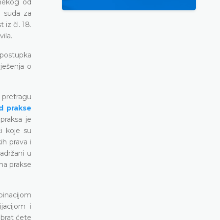
 nekog od
g suda za
iz čl. 18.
ila.
e postupka
rješenja o
 pretragu
d prakse
praksa je
či koje su
ih prava i
sadržani u
ena prakse
binacijom
jacijom i
brat ćete