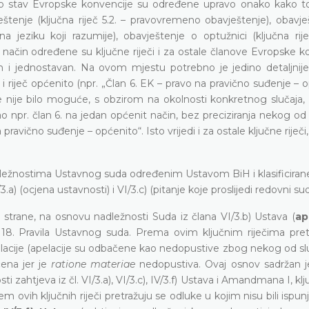
sno stav Evropske konvencije su određene upravo onako kako to s
nje (ključna riječ 5.2. – pravovremeno obavještenje), obavje
 na jeziku koji razumije), obavještenje o optužnici (ključna rije
i način određene su ključne riječi i za ostale članove Evropske k
i jednostavan. Na ovom mjestu potrebno je jedino detaljnije 
i riječ općenito (npr. „Član 6. EK – pravo na pravično suđenje – o
e nije bilo moguće, s obzirom na okolnosti konkretnog slučaja, 
rao npr. član 6. na jedan općenit način, bez preciziranja nekog o
 pravično suđenje – općenito“. Isto vrijedi i za ostale ključne riječ
žnostima Ustavnog suda određenim Ustavom BiH i klasificirane 
I/3.a) (ocjena ustavnosti) i VI/3.c) (pitanje koje proslijedi redovni sud
 strane, na osnovu nadležnosti Suda iz člana VI/3.b) Ustava (
ap
 18. Pravila Ustavnog suda. Prema ovim ključnim riječima pret
apelacije (apelacije su odbačene kao nedopustive zbog nekog od sl
čena jer je
ratione materiae
nedopustiva. Ovaj osnov sadržan j
osti zahtjeva iz čl. VI/3.a), VI/3.c), IV/3.f) Ustava i Amandmana I, klj
vih ključnih riječi pretražuju se odluke u kojim nisu bili ispunj