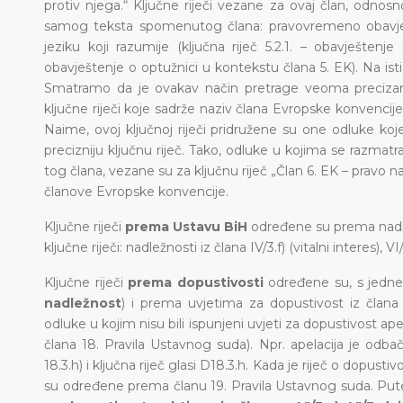
protiv njega.“ Ključne riječi vezane za ovaj član, odno
samog teksta spomenutog člana: pravovremeno obavješte
jeziku koji razumije (ključna riječ 5.2.1. – obavještenje
obavještenje o optužnici u kontekstu člana 5. EK). Na ist
Smatramo da je ovakav način pretrage veoma precizan 
ključne riječi koje sadrže naziv člana Evropske konvencije 
Naime, ovoj ključnoj riječi pridružene su one odluke koj
precizniju ključnu riječ. Tako, odluke u kojima se razmat
tog člana, vezane su za ključnu riječ „Član 6. EK – pravo na
članove Evropske konvencije.
Ključne riječi
prema Ustavu BiH
određene su prema nadle
ključne riječi: nadležnosti iz člana IV/3.f) (vitalni interes), V
Ključne riječi
prema dopustivosti
određene su, s jedne
nadležnost
) i prema uvjetima za dopustivost iz člana
odluke u kojim nisu bili ispunjeni uvjeti za dopustivost 
člana 18. Pravila Ustavnog suda). Npr. apelacija je odba
18.3.h) i ključna riječ glasi D18.3.h. Kada je riječ o dopustiv
su određene prema članu 19. Pravila Ustavnog suda. Putem o