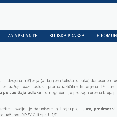
ZA APELANTE
SUDSKA PRAKSA
E-KOMUN
e i izdvojena mišljenja (u daljnjem tekstu: odluke) donesene u 
retražuju bazu odluka prema različitim kriterijima. Prosti
a po sadržaju odluke“
, omogućena je pretraga prema broju p
žite, dovoljno je da upišete taj broj u polje
„Broj predmeta“
raži, npr. AP-5/10 ili npr. U-1/11.