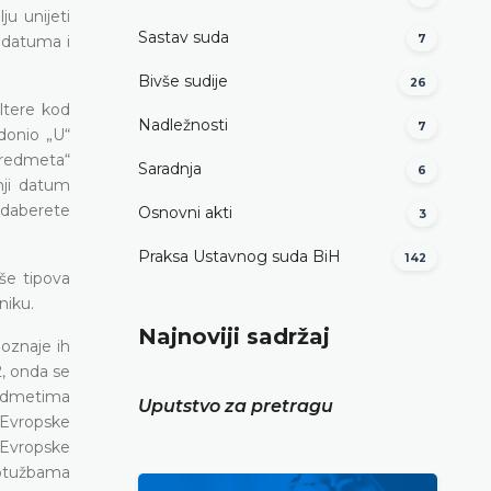
u unijeti
Sastav suda
 datuma i
7
Bivše sudije
26
iltere kod
Nadležnosti
7
 donio „U“
predmeta“
Saradnja
6
nji datum
odaberete
Osnovni akti
3
Praksa Ustavnog suda BiH
142
še tipova
niku.
Najnoviji sadržaj
poznaje ih
2, onda se
redmetima
Uputstvo za pretragu
 Evropske
 Evropske
 optužbama