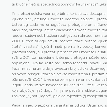
tri ključne riječi iz abecednog pojmovnika „naknada“, „eksp
Pri pretrazi odluka veoma je bitno koristiti sve dostupne k
ključne riječi, pretragu možete dodatno pojačati i pre
Ustavnog suda ne omogućava pretragu prema članovima
Međutim, pretragu prema članovima zakona možete izvršit
redovni sudovi odbili tužbeni zahtjev za naknadu nemater
ZOO. U tom slučaju praksu možete tražiti putem ključ
šteta“, „zastara“, ključnih riječi prema Evropskoj konven
(proizvoljnost)“, a u pretrazi prema tekstu možete upisati
376. ZOO“. Uz navedene kriterije, pretragu možete do
objašnjeno, ukoliko želite naći samo recentnu praksu. Rad
fraza i imati na umu da je izvjestan broj odluka Ustavno
pri ovom primjeru traženja prakse može/treba u pretrazi p
„članak 376. ZOO“. U vezi sa ovim primjerom, ukoliko traž
logoru, onda uz sve navedene ključne riječi i frazu veza
koja uključuje riječ „logor“ i njene padežne oblike „logor
znakom „*“, npr. „logor*“, gdje će zvjezdica (*) zamijeniti na
Kada je riječ o jezičkim varijantama odluka Ustavnog s