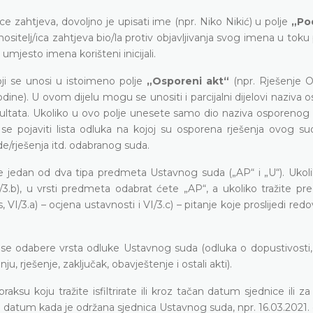
ce zahtjeva, dovoljno je upisati ime (npr. Niko Nikić) u polje
„Po
odnositelj/ica zahtjeva bio/la protiv objavljivanja svog imena u tok
mjesto imena korišteni inicijali.
i se unosi u istoimeno polje
„Osporeni akt“
(npr. Rješenje 
dine). U ovom dijelu mogu se unositi i parcijalni dijelovi naziva
ultata. Ukoliko u ovo polje unesete samo dio naziva osporenog a
 pojaviti lista odluka na kojoj su osporena rješenja ovog suda
e/rješenja itd. odabranog suda.
dan od dva tipa predmeta Ustavnog suda („AP“ i „U“). Ukolik
/3.b), u vrsti predmeta odabrat ćete „AP“, a ukoliko tražite pr
, VI/3.a) – ocjena ustavnosti i VI/3.c) – pitanje koje proslijedi redo
se odabere vrsta odluke Ustavnog suda (odluka o dopustivosti,
, rješenje, zaključak, obavještenje i ostali akti).
su koju tražite isfiltrirate ili kroz tačan datum sjednice ili z
na datum kada je održana sjednica Ustavnog suda, npr. 16.03.2021.