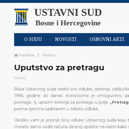
USTAVNI SUD
Bosne i Hercegovine
O SUDU
NOVOSTI
OSNOVNI AKTI
Početna
Pomoć
Uputstvo za pretragu
POMOĆ
Baza Ustavnog suda sadrži sve odluke, rješenja, zaključk
1996. godine do danas. Korisnicima je omogućeno da p
pretrage, tj. upisom kriterija za pretragu u polje
„Pretrag
prema riječima sadržanim u tekstu odluke.
Ukoliko vam je poznat broj odluke Ustavnog suda koju tra
morate samo voditi računa da broj upišete na način kako se t