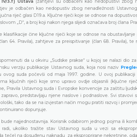
 IV/3.f) Ustava
(zahtjevi su odbačeni kao nedopustivi zbog
zahtjev je odbačen kao nedopustiv zbog nenadležnosti Ustavno
učna riječ glasi D19.a. Ključne riječi koje se odnose na dopustivost 
lovom „D“, a broj koji nakon njega slijedi označava broj člana Prav
e klasifikacije čine ključne riječi koje se odnose na obustavljanj
n 64. Pravila), zahtjeve za preispitivanje (član 68. Pravila), te 
spomenuti da u okviru „Sudske prakse“ u kojoj se nalazi dio za
sku verziju publikacije Ustavnog suda, koja nosi naziv
Pregle
u ovog suda počevši od maja 1997. godine. U ovoj publikaciji 
a ključnih riječi koje smo upravo ovdje objasnili (ključne rije
, Pravila Ustavnog suda i Evropske konvencije za zaštitu ljudsk
i, zapravo, predstavljaju njene naslove i podnaslove. Svi stavovi 
oški, tako da se na izvjestan način mogu pratiti razvoj i promj
ontinuirano dopunjuje.
a bude najjednostavnija. Korisnik odabirom jednog pojma ili kom
a radi, ukoliko tražite stav Ustavnog suda u vezi sa ekspropri
 teče) na dosuđenu naknadu za eksproprirane nekretnine, oda