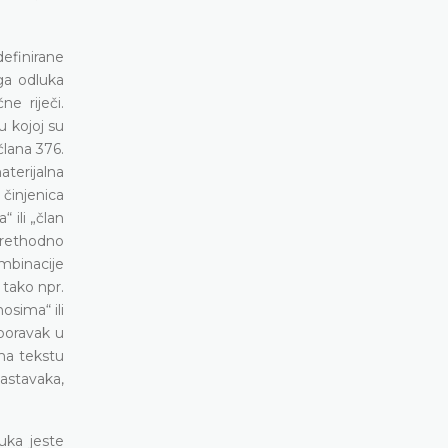
definirane
aga odluka
e riječi.
 kojoj su
člana 376.
terijalna
 činjenica
 ili „član
prethodno
ombinacije
 tako npr.
osima“ ili
 boravak u
ma tekstu
nastavaka,
uka jeste