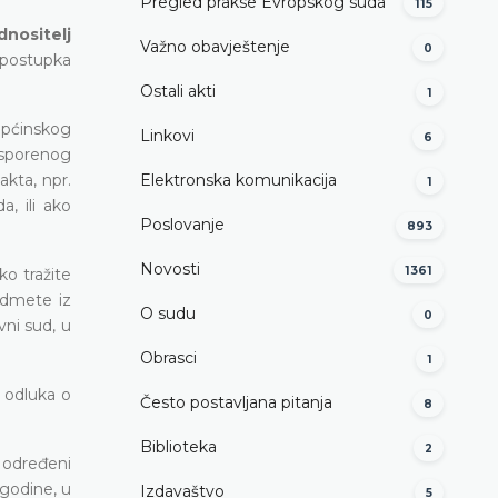
Pregled prakse Evropskog suda
115
dnositelj
Važno obavještenje
0
u postupka
Ostali akti
1
Općinskog
Linkovi
6
 osporenog
kta, npr.
Elektronska komunikacija
1
, ili ako
Poslovanje
893
Novosti
1361
o tražite
edmete iz
O sudu
0
vni sud, u
Obrasci
1
 odluka o
Često postavljana pitanja
8
Biblioteka
2
a određeni
 godine, u
Izdavaštvo
5