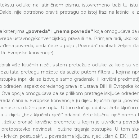
ekstu odluke na latiničnom pismu, istovremeno traži tu istu 
e, nije potrebno praviti pretragu po istoj frazi na latinici, a 
 kriterijima
„povreda“
i
„nema povrede“
koja omogućava da 
da ustavnog/konvencijskog prava ili ne. Primjera radi, ukoliko 
rđena povreda, onda ćete u polju „Povreda“ odabrati željeni čla
 14. Evropske konvencije).
brali više ključnih riječi, sistem pretražuje odluke za koje su 
oj rezultata, pretragu možete da suzite putem filtera u kojima n
upka (npr. da se izdvoje samo građanski ili krivični predmeti),
no određeni aspekt određenog prava iz Ustava BiH ili Evropske k
i“. Ova opcija omogućava da se prilikom pretrage isključe određe
eda člana 6. Evropske konvencije (u dijelu ključnih riječi „povrede
 odnose na dužinu postupka. U tom slučaju odabrat ćete ključnu r
 a u dijelu „bez ključnih riječi“ odabrat ćete ključnu riječ prema
npr., želite pronaći krivične predmete u kojim je utvrđena povred
e pretpostavke nevinosti i dužine trajanja postupka. U tom slu
 - krivični postupak“, u povredama ključnu riječ „član 6. EK i II/3