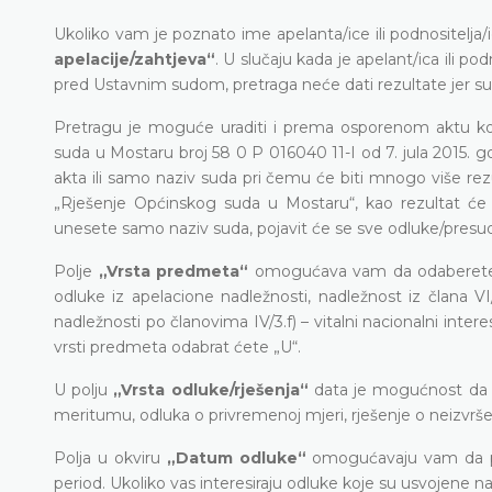
Ukoliko vam je poznato ime apelanta/ice ili podnositelja/i
apelacije/zahtjeva“
. U slučaju kada je apelant/ica ili p
pred Ustavnim sudom, pretraga neće dati rezultate jer su u
Pretragu je moguće uraditi i prema osporenom aktu koj
suda u Mostaru broj 58 0 P 016040 11-I od 7. jula 2015. go
akta ili samo naziv suda pri čemu će biti mnogo više rez
„Rješenje Općinskog suda u Mostaru“, kao rezultat će se
unesete samo naziv suda, pojavit će se sve odluke/presud
Polje
„Vrsta predmeta“
omogućava vam da odaberete je
odluke iz apelacione nadležnosti, nadležnost iz člana VI
nadležnosti po članovima IV/3.f) – vitalni nacionalni interes
vrsti predmeta odabrat ćete „U“.
U polju
„Vrsta odluke/rješenja“
data je mogućnost da 
meritumu, odluka o privremenoj mjeri, rješenje o neizvršenju
Polja u okviru
„Datum odluke“
omogućavaju vam da prak
period. Ukoliko vas interesiraju odluke koje su usvojene 