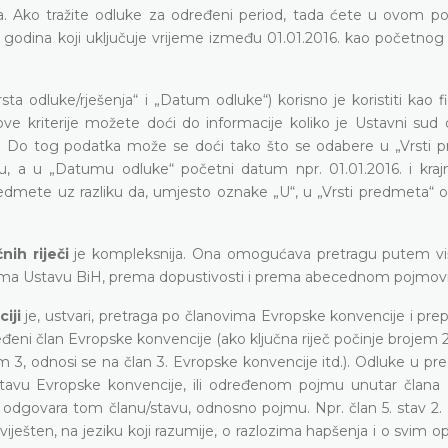
. Ako tražite odluke za određeni period, tada ćete u ovom polj
t godina koji uključuje vrijeme između 01.01.2016. kao početnog
sta odluke/rješenja“ i „Datum odluke“) korisno je koristiti kao f
ći ove kriterije možete doći do informacije koliko je Ustavni sud
a. Do tog podatka može se doći tako što se odabere u „Vrsti 
mu, a u „Datumu odluke“ početni datum npr. 01.01.2016. i kraj
predmete uz razliku da, umjesto oznake „U“, u „Vrsti predmeta“ 
nih riječi
je kompleksnija. Ona omogućava pretragu putem vi
i, prema Ustavu BiH, prema dopustivosti i prema abecednom pojmov
iji
je, ustvari, pretraga po članovima Evropske konvencije i pre
ređeni član Evropske konvencije (ako ključna riječ počinje brojem 
m 3, odnosi se na član 3. Evropske konvencije itd.). Odluke u p
tavu Evropske konvencije, ili određenom pojmu unutar člana
a odgovara tom članu/stavu, odnosno pojmu. Npr. član 5. stav 2.
iješten, na jeziku koji razumije, o razlozima hapšenja i o svim