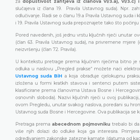
za
dopustivost zahtjeva iz članova VI/3.a), VI/3.c) i
slučajeva iz člana 19. Pravila Ustavnog suda). Npr. 
odlučivanje. Radi se o članu 19.a Pravila Ustavnog suda i klj
i 19. Pravila Ustavnog suda prepoznajete tako što počinju s
Pored navedenih, još jednu vrstu ključnih riječi unutar ov
(član 63. Pravila Ustavnog suda), na privremene mjere (čla
neizvršenju (član 72. Pravila).
U kontekstu pretrage prema ključnim riječima bitno je 
odluka u naslovu „Pregled prakse“ možete naći elektron
Ustavnog suda BiH
a koja obrađuje cjelokupnu praks
izložena u formi kratkih stavova i sentenci putem sistem
klasificirane prema članovima Ustava Bosne i Hercegovine
osnovnih sloboda). Nazivi ključnih riječi u ovoj publikacij
ovom Pregledu, unutar svakog naslova, poredani su hronol
Ustavnog suda Bosne i Hercegovine. Ova publikacija se k
Pretraga prema
abecednom pojmovniku
trebalo bi d
više njih dolazi do odluke koja ga interesira. Primjer
određivanjem zakonske zatezne kamate (datuma od kada