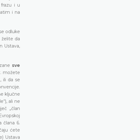
frazu i u
zatim i na
se odluke
želite da
n Ustava,
vezane
sve
pr. možete
 ili da se
onvencije.
ne ključne
“), ali ne
iječ „član
 Evropskoj
a člana 6.
čaju ćete
.e) Ustava