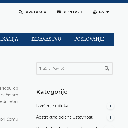
PRETRAGA
KONTAKT
BS
IKACIJA
IZDAVAŠTVO
POSLOVANJE
periodu od
Kategorije
m načinom
redmeta i
Izvršenje odluka
1
Apstraktna ocjena ustavnosti
1
pri čemu