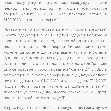
овом пољу унијети датуме који заокружују жељени
период (нпр. период од пет година који укључује
вријеме између 01.01.2016. као почетног датума и
31.12.2020. године као крајњег).
Критеријуме који су управо поменути („Врста предмета“,
„Врста одлуке/рјешења“ и „Датум одлуке“) корисно је
користити као филтере код неких обимнијих претрага
или за статистику. Нпр. користећи ове критеријуме
можете да дођете до информације колико је Уставни
суд донио „У“ мериторних одлука у неком периоду, нпр.
од пет година. До тог податка може да се дође тако
што се одабере у „Врсти предмета“ ознака „У“, у „Врсти
одлуке/рјешења“ одлука о меритуму, а у „Датуму одлуке“
почетни датум нпр. 01.01.2016. и крајњи датум 31.12.2021.
године. Исти податак можете да добијете и за АП
предмете уз разлику да, умјесто ознаке „У“, у „Врсти
предмета“ одаберете ознаку „АП“.
За разлику од претходних критеријума,
претрага путем