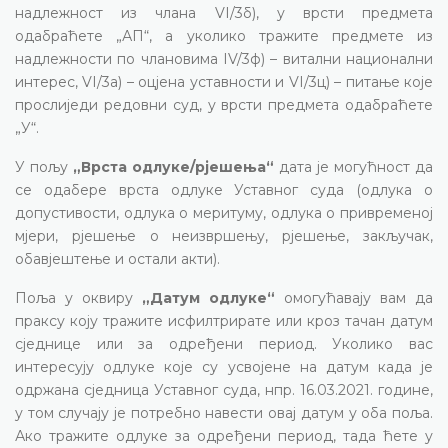
надлежност из члана VI/3б), у врсти предмета
одабраћете „АП“, а уколико тражите предмете из
надлежности по члановима IV/3ф) – витални национални
интерес, VI/3а) – оцјена уставности и VI/3ц) – питање које
прослиједи редовни суд, у врсти предмета одабраћете
„У“.
У пољу
„Врста одлуке/рјешења“
дата је могућност да
се одабере врста одлуке Уставног суда (одлука о
допустивости, одлука о меритуму, одлука о привременој
мјери, рјешење о неизвршењу, рјешење, закључак,
обавјештење и остали акти).
Поља у оквиру
„Датум одлуке“
омогућавају вам да
праксу коју тражите исфилтрирате или кроз тачан датум
сједнице или за одређени период. Уколико вас
интересују одлуке које су усвојене на датум када је
одржана сједница Уставног суда, нпр. 16.03.2021. године,
у том случају је потребно навести овај датум у оба поља.
Ако тражите одлуке за одређени период, тада ћете у