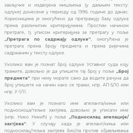
закључке и издвојена мишљења (у даљњем тексту:
одлуке) донесене у периоду од 1996. године до данас.
Корисницима је омогућено да претражују базу одлука
према различитим критеријумима. Простим начином
претраге, тј. уписом критеријума за претрагу у поље
„Претрага по садржају одлуке“
, омогућена је
претрага према броју предмета и према ријечима
садржаним у тексту одлуке.
Уколико вам је познат број одлуке Уставног суда коју
тражите, довољно је да упишете тај број у поље
„Број
предмета“
при чему морате само да водите рачуна да
број упишете на начин како се тражи, нпр. АП-5/10 или
нпр. У-1/11.
Уколико вам је познато име апеланта/киње или
подносиоца/тељке захтјева, довољно је уписати име
(нпр. Нико Никић) у поље
„Подносилац апелације/
захтјева“
. У случају када је апелант/киња или
подносилац/тељка захтјева био/ла против објављивања