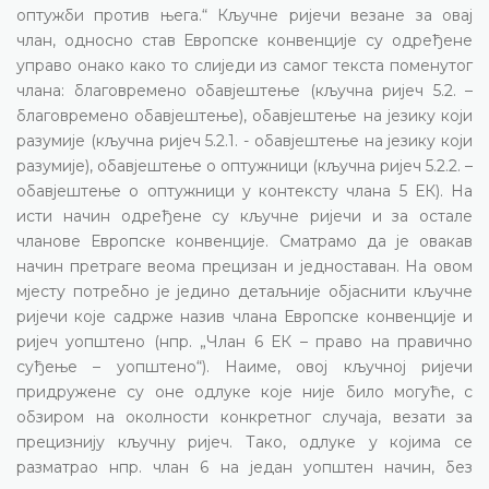
оптужби против њега.“ Кључне ријечи везане за овај
члан, односно став Европске конвенције су одређене
управо онако како то слиједи из самог текста поменутог
члана: благовремено обавјештење (кључна ријеч 5.2. –
благовремено обавјештење), обавјештење на језику који
разумије (кључна ријеч 5.2.1. - обавјештење на језику који
разумије), обавјештење о оптужници (кључна ријеч 5.2.2. –
обавјештење о оптужници у контексту члана 5 ЕК). На
исти начин одређене су кључне ријечи и за остале
чланове Европске конвенције. Сматрамо да је овакав
начин претраге веома прецизан и једноставан. На овом
мјесту потребно је једино детаљније објаснити кључне
ријечи које садрже назив члана Европске конвенције и
ријеч уопштено (нпр. „Члан 6 ЕК – право на правично
суђење – уопштено“). Наиме, овој кључној ријечи
придружене су оне одлуке које није било могуће, с
обзиром на околности конкретног случаја, везати за
прецизнију кључну ријеч. Тако, одлуке у којима се
разматрао нпр. члан 6 на један уопштен начин, без