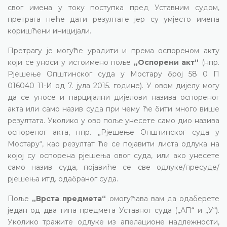
свог имена у току поступка пред Уставним судом,
претрага неће дати резултате јер су умјесто имена
коришћени иницијали.
Претрагу је могуће урадити и према оспореном акту
који се уноси у истоимено поље
„Оспорени акт“
(нпр.
Рјешење Општинског суда у Мостару број 58 0 П
016040 11-И од 7. јула 2015. године). У овом дијелу могу
да се уносе и парцијални дијелови назива оспореног
акта или само назив суда при чему ће бити много више
резултата. Уколико у ово поље унесете само дио назива
оспореног акта, нпр. „Рјешење Општинског суда у
Мостару“, као резултат ће се појавити листа одлука на
којој су оспорена рјешења овог суда, или ако унесете
само назив суда, појавиће се све одлуке/пресуде/
рјешења итд. одабраног суда.
Поље
„Врста предмета“
омогућава вам да одаберете
један од два типа предмета Уставног суда („АП“ и „У“).
Уколико тражите одлуке из апелационе надлежности,