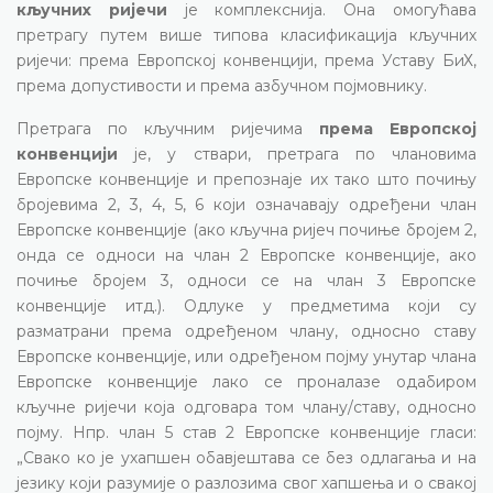
кључних ријечи
је комплекснија. Она омогућава
претрагу путем више типова класификација кључних
ријечи: према Европској конвенцији, према Уставу БиХ,
према допустивости и према азбучном појмовнику.
Претрага по кључним ријечима
према Европској
конвенцији
је, у ствари, претрага по члановима
Европске конвенције и препознаје их тако што почињу
бројевима 2, 3, 4, 5, 6 који означавају одређени члан
Европске конвенције (ако кључна ријеч почиње бројем 2,
онда се односи на члан 2 Европске конвенције, ако
почиње бројем 3, односи се на члан 3 Европске
конвенције итд.). Одлуке у предметима који су
разматрани према одређеном члану, односно ставу
Европске конвенције, или одређеном појму унутар члана
Европске конвенције лако се проналазе одабиром
кључне ријечи која одговара том члану/ставу, односно
појму. Нпр. члан 5 став 2 Европске конвенције гласи:
„Свако ко је ухапшен обавјештава се без одлагања и на
језику који разумије о разлозима свог хапшења и о свакој