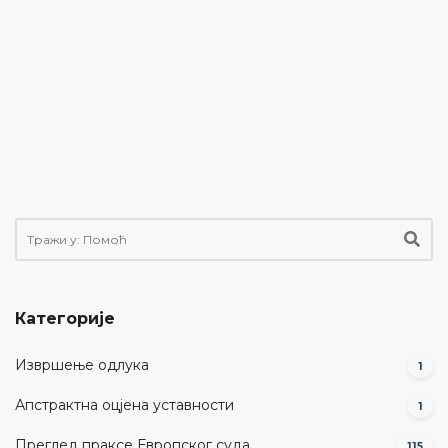
Категорије
Извршење одлука
1
Апстрактна оцјена уставности
1
Преглед праксе Европског суда
115