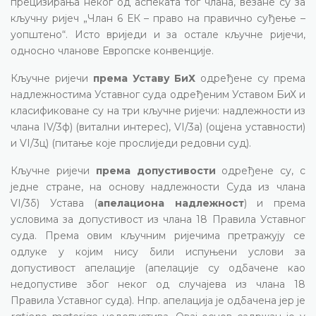
прецизирања неког од аспеката тог члана, везане су за
кључну ријеч „Члан 6 ЕК – право на правично суђење –
уопштено“. Исто вриједи и за остале кључне ријечи,
односно чланове Европске конвенције.
Кључне ријечи
према Уставу БиХ
одређене су према
надлежностима Уставног суда одређеним Уставом БиХ и
класификоване су на три кључне ријечи: надлежности из
члана IV/3ф) (витални интерес), VI/3а) (оцјена уставности)
и VI/3ц) (питање које прослиједи редовни суд).
Кључне ријечи
према допустивости
одређене су, с
једне стране, на основу надлежности Суда из члана
VI/3б) Устава (
апелациона надлежност
) и према
условима за допустивост из члана 18 Правила Уставног
суда. Према овим кључним ријечима претражују се
одлуке у којим нису били испуњени услови за
допустивост апелације (апелације су одбачене као
недопустиве због неког од случајева из члана 18
Правила Уставног суда). Нпр. апелација је одбачена јер је