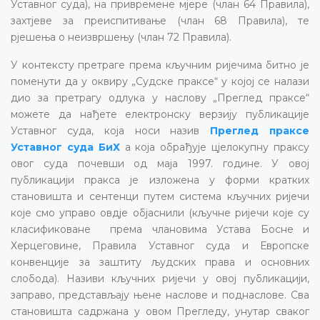
Уставног суда), на привремене мјере (члан 64 Правила),
захтјеве за преиспитивање (члан 68 Правила), те
рјешења о неизвршењу (члан 72 Правила).
У контексту претраге према кључним ријечима битно је
поменути да у оквиру „Судске праксе“ у којој се налази
дио за претрагу одлука у наслову „Преглед праксе“
можете да нађете електронску верзију публикације
Уставног суда, која носи назив
Преглед праксе
Уставног суда БиХ
а која обрађује цјелокупну праксу
овог суда почевши од маја 1997. године. У овој
публикацији пракса је изложена у форми кратких
становишта и сентенци путем система кључних ријечи
које смо управо овдје објаснили (кључне ријечи које су
класификоване према члановима Устава Босне и
Херцеговине, Правила Уставног суда и Европске
конвенције за заштиту људских права и основних
слобода). Називи кључних ријечи у овој публикацији,
заправо, представљају њене наслове и поднаслове. Сва
становишта садржана у овом Прегледу, унутар сваког