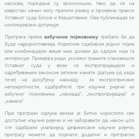
наслова, поредана су хронолошки, тако да се на
извјестан начин могу пратити развој и промјена праксе
Уставног суда Босне и Херцеговине. Ова публикација се
континуирано допуњује.
Претрага према
азбучном појмовнику
требало би да
буде најједноставнија. Корисник одабиром једног појма
или комбинацијом више њих долази до одлуке која га
интересује. Примјера ради, уколико тражите становиште
Уставног суда у вези са експропријацијом и
одређивањем законске затезне камате (датума од када
тече) на досуђену накнаду за експроприсане
непокретности, одабраћете три кључне ријечи из
азбучног појмовника „накнада“, „експропријација“ и
„камата“.
При претрази одлука веома је битно користити све
доступне кључне ријечи и не заборавити да, након што
сте одабрали унапријед дефинисане кључне ријечи,
претрагу можете да појачате додатно и претрагом