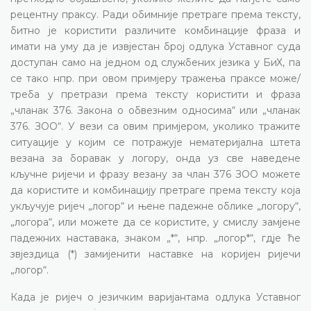
рецентну праксу. Ради обимније претраге према тексту,
битно је користити различите комбинације фраза и
имати на уму да је извјестан број одлука Уставног суда
доступан само на једном од службених језика у БиХ, па
се тако нпр. при овом примјеру тражења праксе може/
треба у претрази према тексту користити и фраза
„чланак 376. Закона о обвезним односима“ или „чланак
376. ЗОО“. У вези са овим примјером, уколико тражите
ситуације у којим се потражује нематеријална штета
везана за боравак у логору, онда уз све наведене
кључне ријечи и фразу везану за члан 376 ЗОО можете
да користите и комбинацију претраге према тексту која
укључује ријеч „логор“ и њене падежне облике „логору“,
„логора“, или можете да се користите, у смислу замјене
падежних наставака, знаком „*“, нпр. „логор*“, гдје ће
звјездица (*) замијенити наставке на коријен ријечи
„логор“.
Када је ријеч о језичким варијантама одлука Уставног