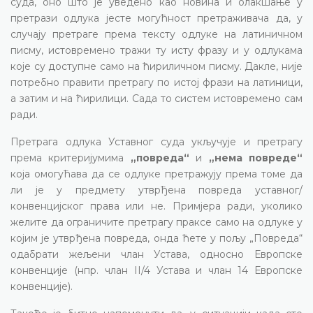
суда, оно што је уведено као новина и олакшање у
претрази одлука јесте могућност претраживача да, у
случају претраге према тексту одлуке на латиничном
писму, истовремено тражи ту исту фразу и у одлукама
које су доступне само на ћириличном писму. Дакле, није
потребно правити претрагу по истој фрази на латиници,
а затим и на ћирилици. Сада то систем истовремено сам
ради.
Претрага одлука Уставног суда укључује и претрагу
према критеријумима
„повреда“
и
„нема повреде“
која омогућава да се одлуке претражују према томе да
ли је у предмету утврђена повреда уставног/
конвенцијског права или не. Примјера ради, уколико
желите да ограничите претрагу праксе само на одлуке у
којим је утврђена повреда, онда ћете у пољу „Повреда“
одабрати жељени члан Устава, односно Европске
конвенције (нпр. члан II/4 Устава и члан 14 Европске
конвенције).