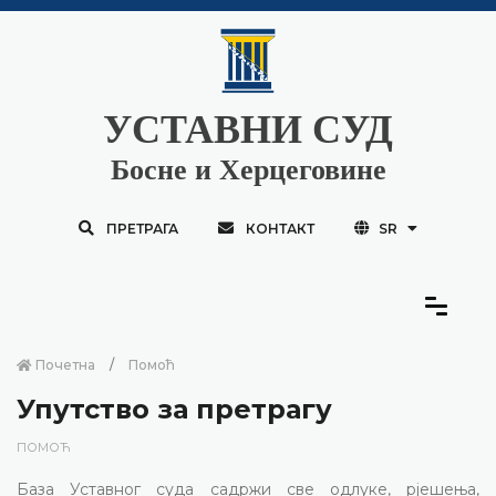
УСТАВНИ СУД
Босне и Херцеговине
ПРЕТРАГА
КОНТАКТ
SR
Почетна
Помоћ
Упутство за претрагу
ПОМОЋ
База Уставног суда садржи све одлуке, рјешења,