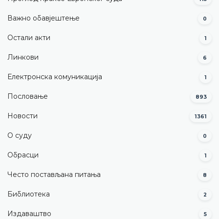
Важно обавјештење
0
Остали акти
1
Линкови
6
Електронска комуникација
1
Пословање
893
Новости
1361
О суду
0
Обрасци
1
Често постављана питања
8
Библиотека
2
Издаваштво
5