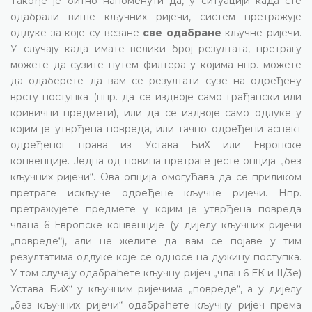
Такође је битно напоменути да, у ситуацији када сте
одабрали више кључних ријечи, систем претражује
одлуке за које су везане
све одабране
кључне ријечи.
У случају када имате велики број резултата, претрагу
можете да сузите путем филтера у којима нпр. можете
да одаберете да вам се резултати сузе на одређену
врсту поступка (нпр. да се издвоје само грађански или
кривични предмети), или да се издвоје само одлуке у
којим је утврђена повреда, или тачно одређени аспект
одређеног права из Устава БиХ или Европске
конвенције. Једна од новина претраге јесте опција „без
кључних ријечи“. Ова опција омогућава да се приликом
претраге искључе одређене кључне ријечи. Нпр.
претражујете предмете у којим је утврђена повреда
члана 6 Европске конвенције (у дијелу кључних ријечи
„повреде“), али не желите да вам се појаве у тим
резултатима одлуке које се односе на дужину поступка.
У том случају одабраћете кључну ријеч „члан 6 ЕК и II/3е)
Устава БиХ“ у кључним ријечима „повреде“, а у дијелу
„без кључних ријечи“ одабраћете кључну ријеч према