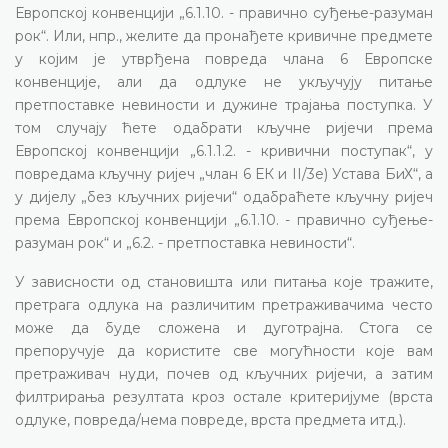
Европској конвенцији „6.1.10. - правично суђење-разуман
рок“. Или, нпр., желите да пронађете кривичне предмете
у којим је утврђена повреда члана 6 Европске
конвенције, али да одлуке не укључују питање
претпоставке невиности и дужине трајања поступка. У
том случају ћете одабрати кључне ријечи према
Европској конвенцији „6.1.1.2. - кривични поступак“, у
повредама кључну ријеч „члан 6 ЕК и II/3е) Устава БиХ“, а
у дијелу „без кључних ријечи“ одабраћете кључну ријеч
према Европској конвенцији „6.1.10. - правично суђење-
разуман рок“ и „6.2. - претпоставка невиности“.
У зависности од становишта или питања које тражите,
претрага одлука на различитим претраживачима често
може да буде сложена и дуготрајна. Стога се
препоручује да користите све могућности које вам
претраживач нуди, почев од кључних ријечи, а затим
филтрирања резултата кроз остале критеријуме (врста
одлуке, повреда/нема повреде, врста предмета итд.).