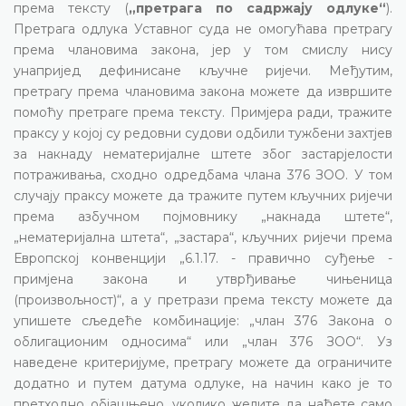
према тексту (
„претрага по садржају одлуке“
).
Претрага одлука Уставног суда не омогућава претрагу
према члановима закона, јер у том смислу нису
унапријед дефинисане кључне ријечи. Међутим,
претрагу према члановима закона можете да извршите
помоћу претраге према тексту. Примјера ради, тражите
праксу у којој су редовни судови одбили тужбени захтјев
за накнаду нематеријалне штете због застарјелости
потраживања, сходно одредбама члана 376 ЗОО. У том
случају праксу можете да тражите путем кључних ријечи
према азбучном појмовнику „накнада штете“,
„нематеријална штета“, „застара“, кључних ријечи према
Европској конвенцији „6.1.17. - правично суђење -
примјена закона и утврђивање чињеница
(произвољност)“, а у претрази према тексту можете да
упишете сљедеће комбинације: „члан 376 Закона о
облигационим односима“ или „члан 376 ЗОО“. Уз
наведене критеријуме, претрагу можете да ограничите
додатно и путем датума одлуке, на начин како је то
претходно објашњено, уколико желите да нађете само