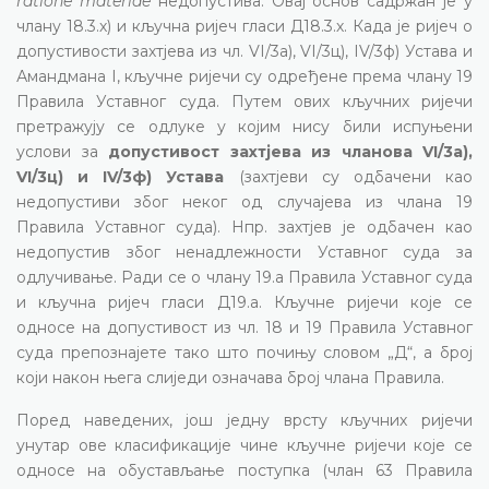
ratione materiae
недопустива. Овај основ садржан је у
члану 18.3.х) и кључна ријеч гласи Д18.3.х. Када је ријеч о
допустивости захтјева из чл. VI/3а), VI/3ц), IV/3ф) Устава и
Амандмана I, кључне ријечи су одређене према члану 19
Правила Уставног суда. Путем ових кључних ријечи
претражују се одлуке у којим нису били испуњени
услови за
допустивост захтјева из чланова VI/3а),
VI/3ц) и IV/3ф) Устава
(захтјеви су одбачени као
недопустиви због неког од случајева из члана 19
Правила Уставног суда). Нпр. захтјев је одбачен као
недопустив због ненадлежности Уставног суда за
одлучивање. Ради се о члану 19.а Правила Уставног суда
и кључна ријеч гласи Д19.а. Кључне ријечи које се
односе на допустивост из чл. 18 и 19 Правила Уставног
суда препознајете тако што почињу словом „Д“, а број
који након њега слиједи означава број члана Правила.
Поред наведених, још једну врсту кључних ријечи
унутар ове класификације чине кључне ријечи које се
односе на обустављање поступка (члан 63 Правила