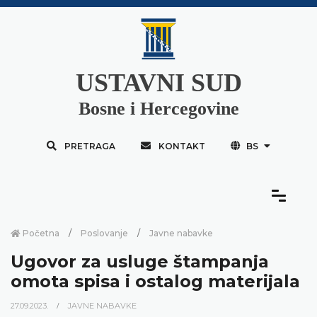
USTAVNI SUD
Bosne i Hercegovine
PRETRAGA
KONTAKT
BS
Početna
Poslovanje
Javne nabavke
Ugovor za usluge štampanja
omota spisa i ostalog materijala
27.09.2023.
JAVNE NABAVKE