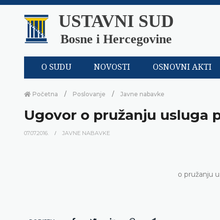
USTAVNI SUD
Bosne i Hercegovine
O SUDU
NOVOSTI
OSNOVNI AKTI
Početna
Poslovanje
Javne nabavke
Ugovor o pružanju usluga p
07.07.2016.
JAVNE NABAVKE
o pružanju u