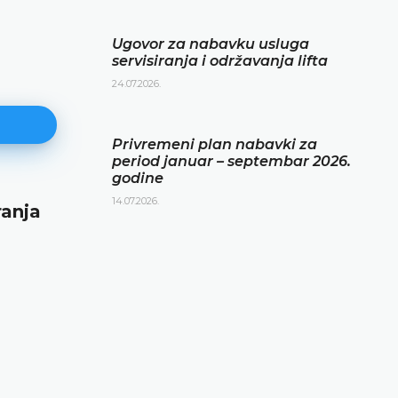
Ugovor za nabavku usluga
servisiranja i održavanja lifta
24.07.2026.
Privremeni plan nabavki za
period januar – septembar 2026.
godine
14.07.2026.
ranja
Privremeni plan nabavki za per
januar – septembar 2026. godin
14.07.2026.
DETALJNIJE