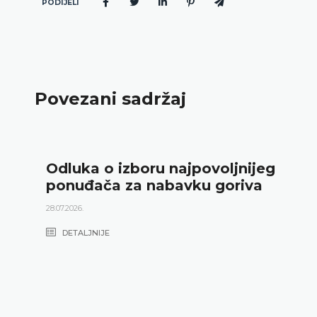
PODIJELI
Povezani sadržaj
Odluka o izboru najpovoljnijeg
ponuđača za nabavku goriva
28.07.2026.
DETALJNIJE