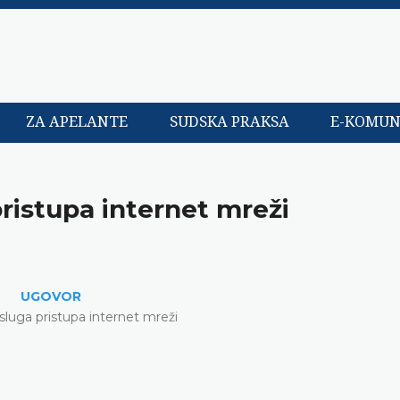
ZA APELANTE
SUDSKA PRAKSA
E-KOMUN
ristupa internet mreži
UGOVOR
sluga pristupa internet mreži