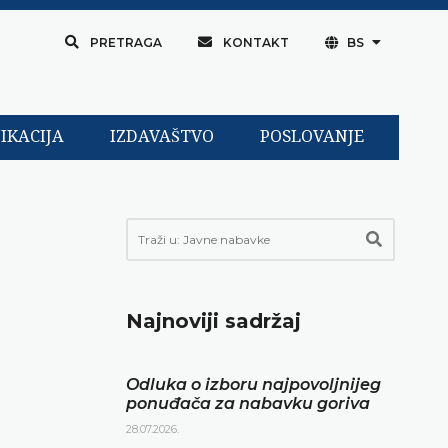
PRETRAGA
KONTAKT
BS
IKACIJA
IZDAVAŠTVO
POSLOVANJE
Najnoviji sadržaj
Odluka o izboru najpovoljnijeg
ponuđača za nabavku goriva
28.07.2026.