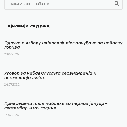
Најновији садржај
Одлука о избору најповолјнијег понуђача за набавку
горива
28.07.2026.
Уговор за набавку услуга сервисиранја и
одржаванја лифта
24.07.2026.
Привремени план набавки за период јануар –
септембар 2026. године
14.07.2026.