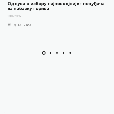
Одлука о избору најповолјнијег понуђача
за набавку горива
28.07.2026.
ДЕТАЉНИЈЕ