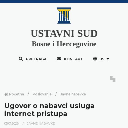
USTAVNI SUD
Bosne i Hercegovine
PRETRAGA
KONTAKT
BS
Početna
Poslovanje
Javne nabavke
Ugovor o nabavci usluga
internet pristupa
05.01.2026.
JAVNE NABAVKE