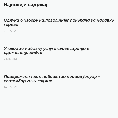
Најновији садржај
Одлука о избору најповолјнијег понуђача за набавку
горива
28.07.2026.
Уговор за набавку услуга сервисиранја и
одржаванја лифта
24.07.2026.
Привремени план набавки за период јануар –
септембар 2026. године
14.07.2026.