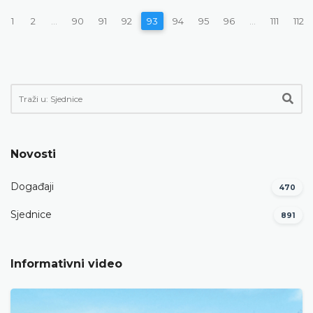
1
2
...
90
91
92
93
94
95
96
...
111
112
Novosti
Događaji
470
Sjednice
891
Informativni video