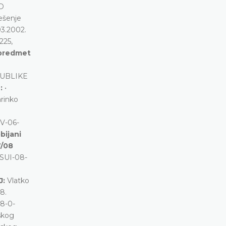
D
ješenje
03.2002.
225,
 predmet
PUBLIKE
e:
•
rinko
V-06-
bijani
7/08
-SUI-08-
J:
Vlatko
8.
08-0-
skog