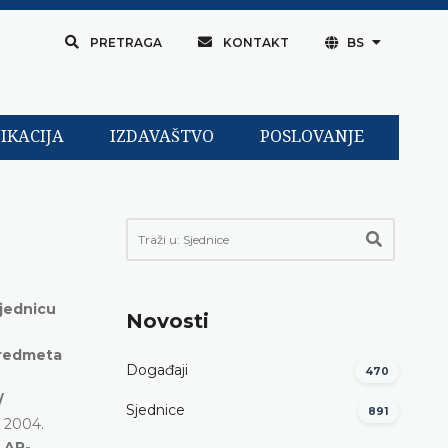
PRETRAGA
KONTAKT
BS
IKACIJA
IZDAVAŠTVO
POSLOVANJE
sjednicu
Novosti
 predmeta
Događaji
470
/
Sjednice
891
a 2004.
. AP-