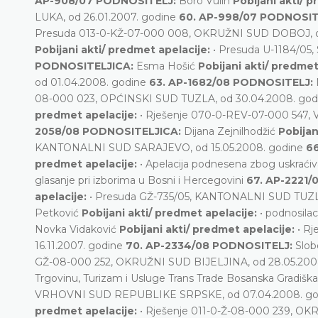
AP-908/07 PODNOSITELJ:
Boro Vulin
Pobijani akti/ 
LUKA, od 26.01.2007. godine
60. AP-998/07 PODNOSIT
Presuda 013-0-KŽ-07-000 008, OKRUŽNI SUD DOBOJ, o
Pobijani akti/ predmet apelacije:
• Presuda U-1184/0
PODNOSITELJICA:
Esma Hošić
Pobijani akti/ predmet
od 01.04.2008. godine
63. AP-1682/08 PODNOSITELJ:
08-000 023, OPĆINSKI SUD TUZLA, od 30.04.2008. go
predmet apelacije:
• Rješenje 070-0-REV-07-000 547
2058/08 PODNOSITELJICA:
Dijana Zejnilhodžić
Pobijan
KANTONALNI SUD SARAJEVO, od 15.05.2008. godine
6
predmet apelacije:
• Apelacija podnesena zbog uskraćiv
glasanje pri izborima u Bosni i Hercegovini
67. AP-2221
apelacije:
• Presuda GŽ-735/05, KANTONALNI SUD TUZLA
Petković
Pobijani akti/ predmet apelacije:
• podnosila
Novka Vidaković
Pobijani akti/ predmet apelacije:
• R
16.11.2007. godine
70. AP-2334/08 PODNOSITELJ:
Slob
GŽ-08-000 252, OKRUŽNI SUD BIJELJINA, od 28.05.200
Trgovinu, Turizam i Usluge Trans Trade Bosanska Gradišk
VRHOVNI SUD REPUBLIKE SRPSKE, od 07.04.2008. g
predmet apelacije:
• Rješenje 011-0-Ž-08-000 239, O