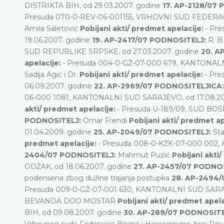
DISTRIKTA BIH, od 29.03.2007. godine
17. AP-2128/07
Presuda 070-0-REV-06-001155, VRHOVNI SUD FEDERACI
Amira Saletović
Pobijani akti/ predmet apelacije:
• Pr
19.06.2007. godine
19. AP-2417/07 PODNOSITELJ:
R. B
SUD REPUBLIKE SRPSKE, od 27.03.2007. godine
20. A
apelacije:
• Presuda 004-0-GŽ-07-000 679, KANTONALN
Sadija Agić i Dr.
Pobijani akti/ predmet apelacije:
• Pr
06.09.2007. godine
22. AP-2969/07 PODNOSITELJICA
06-000 1081, KANTONALNI SUD SARAJEVO, od 17.08.20
akti/ predmet apelacije:
• Presuda U-189/09, SUD BOS
PODNOSITELJ:
Omar Frendi
Pobijani akti/ predmet ap
01.04.2009. godine
25. AP-2049/07 PODNOSITELJ:
St
predmet apelacije:
• Presuda 008-0-KŽK-07-000 002,
2404/07 PODNOSITELJ:
Mahmut Puzić
Pobijani akti
ODŽAK, od 18.06.2007. godine
27. AP-2457/07 PODNO
podensena zbog dužine trajanja postupka
28. AP-2494
Presuda 009-0-GŽ-07-001 630, KANTONALNI SUD SARAJ
BEVANDA DOO MOSTAR
Pobijani akti/ predmet apela
BIH, od 09.08.2007. godine
30. AP-289/07 PODNOSIT
Vrhovnog suda Federacije Bosne i Hercegovine, broj Rev-