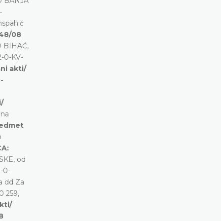
UD BANJA
•
nspahić
648/08
D BIHAĆ,
2-0-KV-
ni akti/
-
/
 na
predmet
o
CA:
SKE, od
2-0-
a dd Za
0 259,
kti/
8