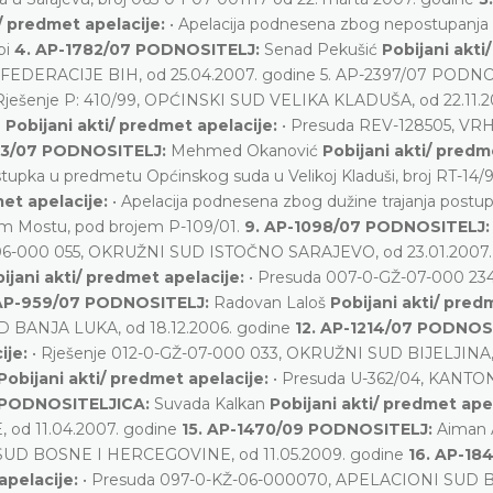
i/ predmet apelacije:
• Apelacija podnesena zbog nepostupanja
bi
4. AP-1782/07 PODNOSITELJ:
Senad Pekušić
Pobijani akti/
FEDERACIJE BIH, od 25.04.2007. godine 5. AP-2397/07 PODNO
 Rješenje P: 410/99, OPĆINSKI SUD VELIKA KLADUŠA, od 22.11.2
R
Pobijani akti/ predmet apelacije:
• Presuda REV-128505, V
43/07 PODNOSITELJ:
Mehmed Okanović
Pobijani akti/ predm
stupka u predmetu Općinskog suda u Velikoj Kladuši, broj RT-14/
met apelacije:
• Apelacija podnesena zbog dužine trajanja postu
m Mostu, pod brojem P-109/01.
9. AP-1098/07 PODNOSITELJ
-06-000 055, OKRUŽNI SUD ISTOČNO SARAJEVO, od 23.01.2007.
ijani akti/ predmet apelacije:
• Presuda 007-0-GŽ-07-000 234
 AP-959/07 PODNOSITELJ:
Radovan Laloš
Pobijani akti/ pred
D BANJA LUKA, od 18.12.2006. godine
12. AP-1214/07 PODNOS
ije:
• Rješenje 012-0-GŽ-07-000 033, OKRUŽNI SUD BIJELJINA,
Pobijani akti/ predmet apelacije:
• Presuda U-362/04, KANT
7 PODNOSITELJICA:
Suvada Kalkan
Pobijani akti/ predmet ape
 od 11.04.2007. godine
15. AP-1470/09 PODNOSITELJ:
Aiman
, SUD BOSNE I HERCEGOVINE, od 11.05.2009. godine
16. AP-18
apelacije:
• Presuda 097-0-KŽ-06-000070, APELACIONI SUD