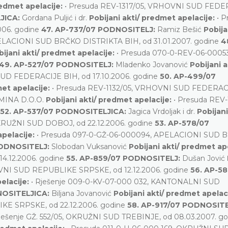
redmet apelacije:
• Presuda REV-1317/05, VRHOVNI SUD FEDE
JICA:
Gordana Puljić i dr.
Pobijani akti/ predmet apelacije:
• P
006. godine
47. AP-737/07 PODNOSITELJ:
Ramiz Bešić
Pobija
PELACIONI SUD BRČKO DISTRIKTA BIH, od 31.01.2007. godine
4
bijani akti/ predmet apelacije:
• Presuda 070-0-REV-06-00053
49. AP-527/07 PODNOSITELJ:
Mladenko Jovanović
Pobijani a
SUD FEDERACIJE BIH, od 17.10.2006. godine
50. AP-499/07
met apelacije:
• Presuda REV-1132/05, VRHOVNI SUD FEDERAC
MINA D.O.O.
Pobijani akti/ predmet apelacije:
• Presuda REV-
52. AP-537/07 PODNOSITELJICA:
Jagica Vrdoljak i dr.
Pobijani
KRUŽNI SUD DOBOJ, od 22.12.2006. godine
53. AP-578/07
apelacije:
• Presuda 097-0-GŽ-06-000094, APELACIONI SUD 
PODNOSITELJ:
Slobodan Vuksanović
Pobijani akti/ predmet ap
4.12.2006. godine
55. AP-859/07 PODNOSITELJ:
Dušan Jović
OVNI SUD REPUBLIKE SRPSKE, od 12.12.2006. godine
56. AP-5
pelacije:
• Rješenje 009-0-KV-07-000 032, KANTONALNI SUD
NOSITELJICA:
Biljana Jovanović
Pobijani akti/ predmet apelac
KE SRPSKE, od 22.12.2006. godine
58. AP-917/07 PODNOSITE
Rješenje GŽ. 552/05, OKRUŽNI SUD TREBINJE, od 08.03.2007. g