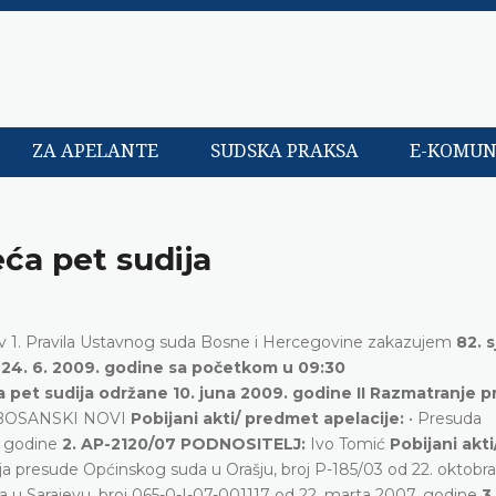
ZA APELANTE
SUDSKA PRAKSA
E-KOMUN
eća pet sudija
. stav 1. Pravila Ustavnog suda Bosne i Hercegovine zakazujem
82. 
24. 6. 2009. godine sa početkom u 09:30
eća pet sudija održane 10. juna 2009. godine II Razmatranje
BOSANSKI NOVI
Pobijani akti/ predmet apelacije:
• Presuda
. godine
2. AP-2120/07 PODNOSITELJ:
Ivo Tomić
Pobijani akti
nja presude Općinskog suda u Orašju, broj P-185/03 od 22. oktobr
 u Sarajevu, broj 065-0-I-07-001117 od 22. marta 2007. godine
3