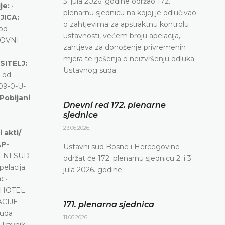
3. jula 2026. godine održao 172.
ije:
•
plenarnu sjednicu na kojoj je odlučivao
JICA:
o zahtjevima za apstraktnu kontrolu
od
ustavnosti, većem broju apelacija,
HOVNI
zahtjeva za donošenje privremenih
mjera te rješenja o neizvršenju odluka
SITELJ:
Ustavnog suda
 od
09-0-U-
Pobijani
Dnevni red 172. plenarne
sjednice
23.06.2026.
 akti/
AP-
Ustavni sud Bosne i Hercegovine
ALNI SUD
održat će 172. plenarnu sjednicu 2. i 3.
pelacija
jula 2026. godine
e:
•
HOTEL
ACIJE
171. plenarna sjednica
suda
11.06.2026.
Travnik,