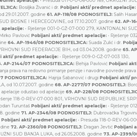
predmet apelacije:
• Presuda 011-0-U-06-000 169, OKRUŽNI S
ELJICA:
Bosiljka Živanić i dr.
Pobijani akti/ predmet apelacije:
d 29.01.2007. godine
61. AP-118/08 PODNOSITELJ:
Salih Hasa
5, SUD BOSNE I HERCEGOVINE, od 17.10.2007. godine
62. AP-1
 apelacije:
• Rješenje 001-0-GŽ-07-000 279, KANTONALNI SU
Mirko Pavlović
Pobijani akti/ predmet apelacije:
• Rješenje 03
dine
64. AP-1946/08 PODNOSITELJICA:
Suada Zulić i dr.
Pobija
, VRHOVNI SUD FEDERACIJE BIH, od 03.04.2008. godine
65. AP
i akti/ predmet apelacije:
• Rješenje 009-0-GŽ-07-003 130,
6. AP-2144/07 PODNOSITELJICA:
Behija Pavlović
Pobijani akti
anja prava na redovno primanje penzije i navodne povrede prava
/07 PODNOSITELJICA:
Hajrija Šabanović i drugi
Pobijani akti/ 
, od 10.07.2007. godine
68. AP-2277/07 PODNOSITELJ:
Bor
c apelacije odustao od apelacije
69. AP-228/08 PODNOSITELJI
ješenje 118-0-REV-07-000 801, VRHOVNI SUD REPUBLIKE SRP
odan Turuntaš
Pobijani akti/ predmet apelacije:
• Rješenje 01
8. godine
71. AP-2346/08 PODNOSITELJ:
Dubrovačka Trgovin
a
Pobijani akti/ predmet apelacije:
• Presuda 118-0-REV-06-00
odine
72. AP-2360/08 PODNOSITELJ:
Dragan Jevtić
Pobijani a
KRUŽNI SUD BANJA LUKA, od 26.05.2008. godine
73. AP-2399/0