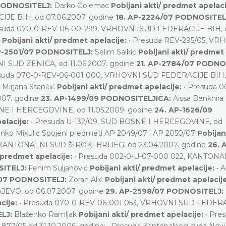
 PODNOSITELJ:
Darko Golemac
Pobijani akti/ predmet apelac
JE BIH, od 07.06.2007. godine
18. AP-2224/07 PODNOSITEL
esuda 070-0-REV-06-001299, VRHOVNI SUD FEDERACIJE BIH, 
.
Pobijani akti/ predmet apelacije:
• Presuda REV-295/05, VR
P-2501/07 PODNOSITELJ:
Selim Salkić
Pobijani akti/ predmet
I SUD ZENICA, od 11.06.2007. godine
21. AP-2784/07 PODNO
esuda 070-0-REV-06-001 000, VRHOVNI SUD FEDERACIJE BIH,
:
Mirjana Stančić
Pobijani akti/ predmet apelacije:
• Presuda 0
07. godine
23. AP-1499/09 PODNOSITELJICA:
Aissa Benkhira
NE I HERCEGOVINE, od 11.05.2009. godine
24. AP-1626/09
elacije:
• Presuda U-132/09, SUD BOSNE I HERCEGOVINE, od
anko Mikulić Spojeni predmeti AP 2049/07 i AP 2050/07
Pobijani
 KANTONALNI SUD ŠIROKI BRIJEG, od 23.04.2007. godine
26. 
/ predmet apelacije:
• Presuda 002-0-U-07-000 022, KANTON
SITELJ:
Fehim Suljanović
Pobijani akti/ predmet apelacije:
• A
/07 PODNOSITELJ:
Zoran Alić
Pobijani akti/ predmet apelacij
EVO, od 06.07.2007. godine
29. AP-2598/07 PODNOSITELJ:
cije:
• Presuda 070-0-REV-06-001 053, VRHOVNI SUD FEDER
ELJ:
Blaženko Ramljak
Pobijani akti/ predmet apelacije:
• Pre
877/05 od 31.10.2006. godine; • Presuda Kantonalnog suda Novi 