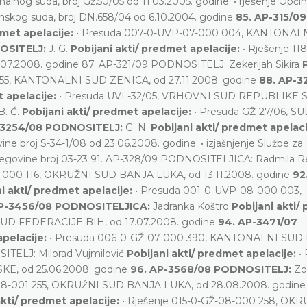
onalnog suda, broj Gž.50/05 od 11.03.2005. godine; • rješenje Opći
ćinskog suda, broj DN.658/04 od 6.10.2004. godine
85. AP-315/09
dmet apelacije:
• Presuda 007-0-UVP-07-000 004, KANTONAL
OSITELJ:
J. G.
Pobijani akti/ predmet apelacije:
• Rješenje 11
.2008. godine 87. AP-321/09 PODNOSITELJ: Zekerijah Sikira
255, KANTONALNI SUD ZENICA, od 27.11.2008. godine
88. AP-3
t apelacije:
• Presuda UVL-32/05, VRHOVNI SUD REPUBLIKE 
B. Ć.
Pobijani akti/ predmet apelacije:
• Presuda GŽ-27/06, S
-3254/08 PODNOSITELJ:
G. N.
Pobijani akti/ predmet apelac
e broj S-34-1/08 od 23.06.2008. godine; • izjašnjenje Službe za
ercegovine broj 03-23 91. AP-328/09 PODNOSITELJICA: Radmila Re
8-000 116, OKRUŽNI SUD BANJA LUKA, od 13.11.2008. godine
92
i akti/ predmet apelacije:
• Presuda 001-0-UVP-08-000 003,
AP-3456/08 PODNOSITELJICA:
Jadranka Koštro
Pobijani akti/
SUD FEDERACIJE BIH, od 17.07.2008. godine
94. AP-3471/07
apelacije:
• Presuda 006-0-GŽ-07-000 390, KANTONALNI SUD
ITELJ: Milorad Vujmilović
Pobijani akti/ predmet apelacije:
•
E, od 25.06.2008. godine
96. AP-3568/08 PODNOSITELJ:
Zo
-08-001 255, OKRUŽNI SUD BANJA LUKA, od 28.08.2008. godin
akti/ predmet apelacije:
• Rješenje 015-0-GŽ-08-000 258, OK