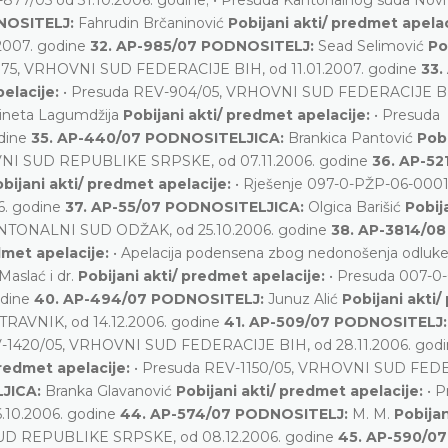
NOSITELJ:
Fahrudin Brčaninović
Pobijani akti/ predmet apela
2007. godine
32. AP-985/07 PODNOSITELJ:
Sead Selimović
Po
375, VRHOVNI SUD FEDERACIJE BIH, od 11.01.2007. godine
33.
pelacije:
• Presuda REV-904/05, VRHOVNI SUD FEDERACIJE B
ineta Lagumdžija
Pobijani akti/ predmet apelacije:
• Presuda
dine
35. AP-440/07 PODNOSITELJICA:
Brankica Pantović
Pobi
OVNI SUD REPUBLIKE SRPSKE, od 07.11.2006. godine
36. AP-52
bijani akti/ predmet apelacije:
• Rješenje 097-0-PŽP-06-0001
. godine
37. AP-55/07 PODNOSITELJICA:
Olgica Barišić
Pobija
ANTONALNI SUD ODŽAK, od 25.10.2006. godine
38. AP-3814/08
dmet apelacije:
• Apelacija podensena zbog nedonošenja odluke
Maslać i dr.
Pobijani akti/ predmet apelacije:
• Presuda 007-0
odine
40. AP-494/07 PODNOSITELJ:
Junuz Alić
Pobijani akti
RAVNIK, od 14.12.2006. godine
41. AP-509/07 PODNOSITELJ
V-1420/05, VRHOVNI SUD FEDERACIJE BIH, od 28.11.2006. god
predmet apelacije:
• Presuda REV-1150/05, VRHOVNI SUD FED
LJICA:
Branka Glavanović
Pobijani akti/ predmet apelacije:
• 
10.2006. godine
44. AP-574/07 PODNOSITELJ:
M. M.
Pobijan
UD REPUBLIKE SRPSKE, od 08.12.2006. godine
45. AP-590/07