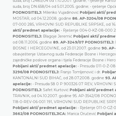
suda, broj I.2483/04 od 1.10.2007. godine; • rješenje Kant
suda, broj DN.658/04 od 5.01.2005. godine; • rješenje Op
PODNOSITELJ:
Milenko Vujadinović
Pobijani akti/ pre
MOSTAR, od 04.12.2008. godine
86. AP-3204/08 PODN
07-000 285, VRHOVNI SUD REPUBLIKE SRPSKE, od 16.07
akti/ predmet apelacije:
• Rješenje 004-0-KŽ-08-000 
PODNOSITELJ:
Blagoje Jeremić
Pobijani akti/ predme
od 08.11.2006. godine
89. AP-3249/07 PODNOSITELJ:
BOSNE I HERCEGOVINE, od 23.01.2007. godine
90. AP
obavještenje Ustavnog suda Federacije Bosne i Hercegovin
zajedničke poslove organa i tijela Federacije Bosne i H
Pobijani akti/ predmet apelacije:
• Presuda 011-0-Ž-0
3296/08 PODNOSITELJ:
Franjo Tomljenović i dr.
Pobijan
KANTONALNI SUD BIHAĆ, od 28.07.2008. godine
93. 
apelacije:
• Presuda 58 0 P 900326 07 REV, VRHOVNI 
PODNOSITELJ:
Safet Kurtović
Pobijani akti/ predmet 
TRAVNIK, od 04.10.2007. godine 95. AP-3542/08 PODNOS
118-0-REV-06-001 191, VRHOVNI SUD REPUBLIKE SRPSK
Pobijani akti/ predmet apelacije:
• Rješenje 011-0-GŽ
3662/08 PODNOSITELJICA:
Marica Oručević
Pobijani 