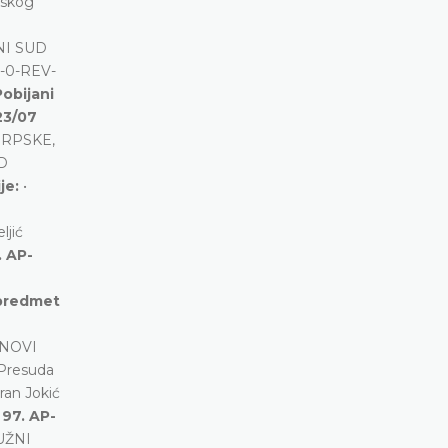
nskog
NI SUD
8-0-REV-
Pobijani
23/07
SRPSKE,
UD
ije:
•
ljić
. AP-
 predmet
 NOVI
 Presuda
ran Jokić
e
97. AP-
RUŽNI