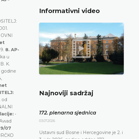
Informativni video
SITELJ:
001.
RHOVNI
et
99.
8. AP-
pka u
:
B. K.
 godine
,
met
Najnoviji sadržaj
ITELJ:
 od
ONALNI
172. plenarna sjednica
lacije:
•
 Awad
03.07.2026.
49/07
Ustavni sud Bosne i Hercegovine je 2. i
 BRČKO