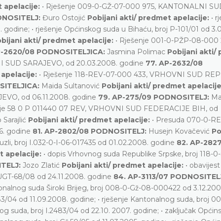
t apelacije:
• Rješenje 009-0-GŽ-07-000 975, KANTONALNI SU
DNOSITELJ:
Đuro Ostojić
Pobijani akti/ predmet apelacije:
• r
 godine; • rješenje Općinskog suda u Bihaću, broj P-101/01 od 3.
bijani akti/ predmet apelacije:
• Rješenje 001-0-PŽP-08-000 
P-2620/08 PODNOSITELJICA:
Jasmina Polimac
Pobijani akti/
I SUD SARAJEVO, od 20.03.2008. godine
77. AP-2632/08
 apelacije:
• Rješenje 118-REV-07-000 433, VRHOVNI SUD RE
SITELJICA:
Maida Sultanović
Pobijani akti/ predmet apelacij
EVO, od 06.11.2008. godine
79. AP-275/09 PODNOSITELJ:
Ma
nje 58 0 P 011440 07 REV, VRHOVNI SUD FEDERACIJE BIH, od
 Sarajlić
Pobijani akti/ predmet apelacije:
• Presuda 070-0-RE
6. godine
81. AP-2802/08 PODNOSITELJ:
Husejn Kovačević
Po
uzli, broj I.032-0-I-06-017435 od 01.02.2008. godine
82. AP-282
t apelacije:
• dopis Vrhovnog suda Republike Srpske, broj 118-0
ITELJ:
Jozo Zlatić
Pobijani akti/ predmet apelacije:
• obavijest
 UGT-68/08 od 24.11.2008. godine
84. AP-3113/07 PODNOSITEL
tonalnog suda Široki Brijeg, broj 008-0-Gž-08-000422 od 3.12.200
83/04 od 11.09.2008. godine; • rješenje Kantonalnog suda, broj 0
 suda, broj I.2483/04 od 22.10. 2007. godine; • zaključak Općin