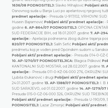
1636/08 PODNOSITELJ:
Slavko Mihajlović
Pobijani akt
Osnovnog suda u Banja Luci po apelantovoj njegovoj tuž
predmet apelacije:
• Presuda U-917/02, VRHOVNI SUD 
Husein Bajramović
Pobijani akti/ predmet apelacije:
•
godine
6. AP-864/07 PODNOSITELJ:
OPĆINA CENTA
SUD FEDERACIJE BIH, od 18.01.2007. godine
7. AP-29
apelacije:
• Apelacija podnesena zbog dužine trajanja po
820/07 PODNOSITELJ:
Salih Sefić
Pobijani akti/ pred
predmetu koji je vođen pred Općinskim sudom u Sansko
Pobijani akti/ predmet apelacije:
• Presuda 014-0-GŽ
10. AP-1270/07 PODNOSITELJICA:
Blagica Pišković
Pob
KANTONALNI SUD MOSTAR, od 28.02.2007. godine
11.
apelacije:
• Presuda 011-0-KŽ-06-000 276, OKRUŽNI SU
Ljubiša Đukanović i drugi
Pobijani akti/ predmet apelac
24.01.2007. godine
13. AP-1388/07 PODNOSITELJ:
I. B.
SUD SARAJEVO, od 01.02.2007. godine
14. AP-1279/0
Presuda 015-0-GŽ-06-000 326, OKRUŽNI SUD TREBINJE,
Pobijani akti/ predmet apelacije:
• Presuda U-190/09
PODNOSITELJ:
Lazar Zimonjić
Pobijani akti/ predmet 