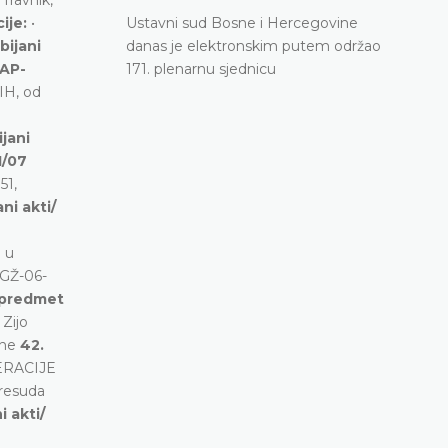
cije:
•
Ustavni sud Bosne i Hercegovine
bijani
danas je elektronskim putem održao
 AP-
171. plenarnu sjednicu
IH, od
jani
1/07
51,
ni akti/
 u
-GŽ-06-
/ predmet
:
Zijo
ine
42.
ERACIJE
Presuda
i akti/