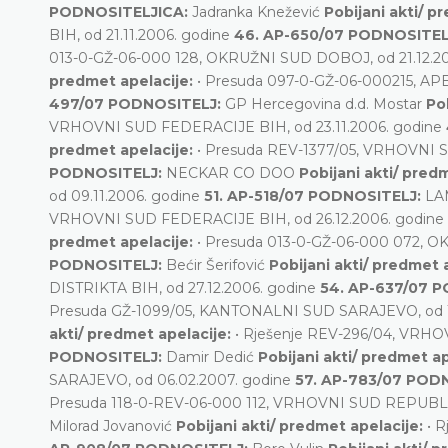
PODNOSITELJICA:
Jadranka Knežević
Pobijani akti/ p
BIH, od 21.11.2006. godine
46. AP-650/07 PODNOSITEL
013-0-GŽ-06-000 128, OKRUŽNI SUD DOBOJ, od 21.12.2
predmet apelacije:
• Presuda 097-0-GŽ-06-000215, A
497/07 PODNOSITELJ:
GP Hercegovina d.d. Mostar
Po
VRHOVNI SUD FEDERACIJE BIH, od 23.11.2006. godine
predmet apelacije:
• Presuda REV-1377/05, VRHOVNI 
PODNOSITELJ:
NECKAR CO DOO
Pobijani akti/ pred
od 09.11.2006. godine
51. AP-518/07 PODNOSITELJ:
LA
VRHOVNI SUD FEDERACIJE BIH, od 26.12.2006. godine
predmet apelacije:
• Presuda 013-0-GŽ-06-000 072, O
PODNOSITELJ:
Bećir Šerifović
Pobijani akti/ predmet 
DISTRIKTA BIH, od 27.12.2006. godine
54. AP-637/07 
Presuda GŽ-1099/05, KANTONALNI SUD SARAJEVO, od 1
akti/ predmet apelacije:
• Rješenje REV-296/04, VRH
PODNOSITELJ:
Damir Dedić
Pobijani akti/ predmet a
SARAJEVO, od 06.02.2007. godine
57. AP-783/07 POD
Presuda 118-0-REV-06-000 112, VRHOVNI SUD REPUBLI
Milorad Jovanović
Pobijani akti/ predmet apelacije:
• 