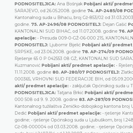
PODNOSITELJICA:
Ana Bošnjak
Pobijani akti/ predme
SARAJEVO, od 26.05.2008. godine
74. AP-2485/08 PO
Kantonalnog suda u Bihaću, broj Gž-853/02 od 31.03.2003.
godine.
75. AP-2496/08 PODNOSITELJ:
Dejan Gašić
Po
KANTONALNI SUD BIHAĆ, od 11.07.2008. godine
76. A
apelacije:
• Presuda 009-0-GŽ-06-000 215, KANTONALN
PODNOSITELJ:
Ljubomir Bijelić
Pobijani akti/ predmet
SRPSKE, od 23.06.2008. godine
78. AP-274/09 PODNO
Rješenje 65 0 P 042553 08 GŽ, KANTONALNI SUD SARAJ
Kuzmanović
Pobijani akti/ predmet apelacije:
• Rješe
11.11.2008. godine
80. AP-280/07 PODNOSITELJ:
Zlatko
000365, VRHOVNI SUD FEDERACIJE BIH, od 05.09.200
akti/ predmet apelacije:
• zaključak Općinskog suda u T
PODNOSITELJICA:
Tatjana Brkić
Pobijani akti/ predme
000 508 od 9. 9. 2008. godine
83. AP-287/09 PODNOS
Kantonalnog tužilaštva Zeničko-dobojskog kantona broj
Dedić
Pobijani akti/ predmet apelacije:
• rješenje Kan
godine; • rješenje Općinskog suda u Ljubuškom, broj I.24
Gž-08-000004 od 03.03.2008. godine; • rješenje Općinskog