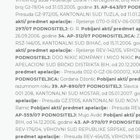
broj Gž-19/04 od 31.03.2005. godine
31. AP-643/07 POD
Presuda GŽ-972/05, KANTONALNI SUD TUZLA, od 11.01.
akti/ predmet apelacije:
• Rješenje 070-0-REV-06-001
297/07 PODNOSITELJ:
Đ. R.
Pobijani akti/ predmet a
26.09.2006. godine
34. AP-312/07 PODNOSITELJICA:
Z
RSŽ-146/05, KANTONALNI SUD BIHAĆ, od 15.11.2006. go
akti/ predmet apelacije:
• Rješenje REV-142/05, VRH
PODNOSITELJ:
DOO NIKIĆ KOMPANY I MIĆO NIKIĆ
Po
APELACIONI SUD BRČKO DISTRIKTA BIH, od 20.12.2006
predmet apelacije:
• Presuda 002-0-GŽ-06-000012, K
PODNOSITELJICA:
Gordana Džonlić
Pobijani akti/ pre
razumnom roku
39. AP-890/07 PODNOSITELJ:
Slavica 
001 208, KANTONALNI SUD MOSTAR, od 05.01.2007. g
apelacije:
• Presuda GŽ.37/05, KANTONALNI SUD NOVI T
Ramić
Pobijani akti/ predmet apelacije:
• Presuda RE
AP-559/07 PODNOSITELJ:
Mujo Avdić
Pobijani akti/ 
BIH, od 14.12.2006. godine
43. AP-570/07 PODNOSITE
REV-176/04, VRHOVNI SUD REPUBLIKE SRPSKE, od 06.
predmet apelacije:
• Presuda REV-454/05, VRHOVNI S