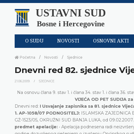
USTAVNI SUD
Bosne i Hercegovine
O SUDU
NOVOSTI
OSNOVNI AKTI
Početna
Novosti
Sjednice
Dnevni red 82. sjednice Vij
21.06.2009.
SJEDNICE
Na osnovu člana 9. stav 1. i člana 34. stav 1. i člana 36
VIJEĆA OD PET SUDIJA za 
Dnevni red:
I Usvajanje zapisnika sa 81. sjednice Vij
1. AP-1058/07 PODNOSITELJ:
ISLAMSKA ZAJEDNICA 
GŽ-1523/05, OKRUŽNI SUD BANJA LUKA, od 09.02.2007
predmet apelacije:
• Apelacija podnesena radi neizvrše
godine dozvoljenog rješenjem o izvršenju Općinskog suda