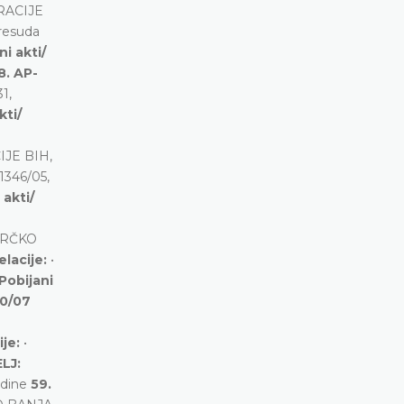
RACIJE
resuda
ni akti/
8. AP-
1,
kti/
IJE BIH,
1346/05,
 akti/
BRČKO
elacije:
•
Pobijani
80/07
ije:
•
LJ:
odine
59.