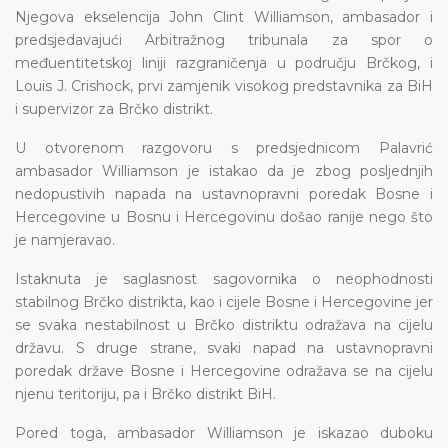
Njegova ekselencija John Clint Williamson, ambasador i
predsjedavajući Arbitražnog tribunala za spor o
međuentitetskoj liniji razgraničenja u području Brčkog, i
Louis J. Crishock, prvi zamjenik visokog predstavnika za BiH
i supervizor za Brčko distrikt.
U otvorenom razgovoru s predsjednicom Palavrić
ambasador Williamson je istakao da je zbog posljednjih
nedopustivih napada na ustavnopravni poredak Bosne i
Hercegovine u Bosnu i Hercegovinu došao ranije nego što
je namjeravao.
Istaknuta je saglasnost sagovornika o neophodnosti
stabilnog Brčko distrikta, kao i cijele Bosne i Hercegovine jer
se svaka nestabilnost u Brčko distriktu odražava na cijelu
državu. S druge strane, svaki napad na ustavnopravni
poredak države Bosne i Hercegovine odražava se na cijelu
njenu teritoriju, pa i Brčko distrikt BiH.
Pored toga, ambasador Williamson je iskazao duboku