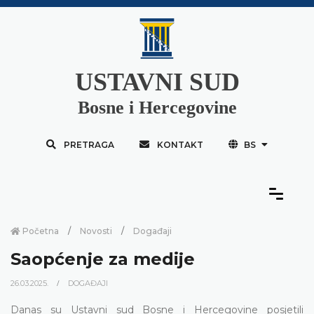
USTAVNI SUD
Bosne i Hercegovine
PRETRAGA
KONTAKT
BS
Početna
Novosti
Događaji
Saopćenje za medije
26.03.2025.
DOGAĐAJI
Danas su Ustavni sud Bosne i Hercegovine posjetili