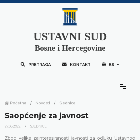
USTAVNI SUD
Bosne i Hercegovine
PRETRAGA
KONTAKT
BS
Početna
Novosti
Sjednice
Saopćenje za javnost
27.05.2022.
SJEDNICE
Zbog velike zainteresiranosti javnosti za odluku Ustavnog