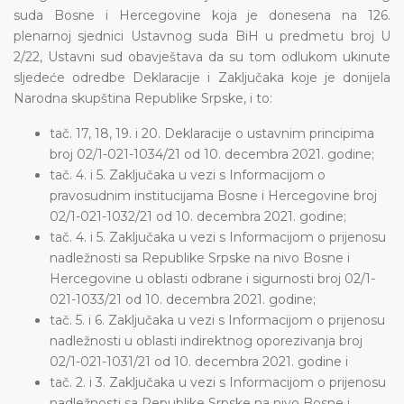
suda Bosne i Hercegovine koja je donesena na 126.
plenarnoj sjednici Ustavnog suda BiH u predmetu broj U
2/22, Ustavni sud obavještava da su tom odlukom ukinute
sljedeće odredbe Deklaracije i Zaključaka koje je donijela
Narodna skupština Republike Srpske, i to:
tač. 17, 18, 19. i 20. Deklaracije o ustavnim principima
broj 02/1-021-1034/21 od 10. decembra 2021. godine;
tač. 4. i 5. Zaključaka u vezi s Informacijom o
pravosudnim institucijama Bosne i Hercegovine broj
02/1-021-1032/21 od 10. decembra 2021. godine;
tač. 4. i 5. Zaključaka u vezi s Informacijom o prijenosu
nadležnosti sa Republike Srpske na nivo Bosne i
Hercegovine u oblasti odbrane i sigurnosti broj 02/1-
021-1033/21 od 10. decembra 2021. godine;
tač. 5. i 6. Zaključaka u vezi s Informacijom o prijenosu
nadležnosti u oblasti indirektnog oporezivanja broj
02/1-021-1031/21 od 10. decembra 2021. godine i
tač. 2. i 3. Zaključaka u vezi s Informacijom o prijenosu
nadležnosti sa Republike Srpske na nivo Bosne i