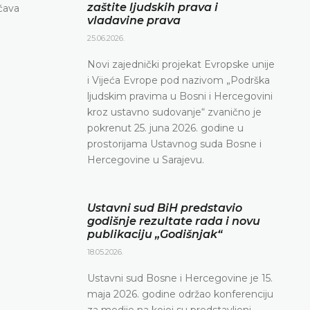
zaštite ljudskih prava i
očava
vladavine prava
25.06.2026.
Novi zajednički projekat Evropske unije
i Vijeća Evrope pod nazivom „Podrška
ljudskim pravima u Bosni i Hercegovini
kroz ustavno sudovanje“ zvanično je
pokrenut 25. juna 2026. godine u
prostorijama Ustavnog suda Bosne i
Hercegovine u Sarajevu.
Ustavni sud BiH predstavio
godišnje rezultate rada i novu
publikaciju „Godišnjak“
18.05.2026.
Ustavni sud Bosne i Hercegovine je 15.
maja 2026. godine održao konferenciju
za medije na kojoj su predstavljeni