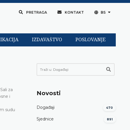
PRETRAGA
KONTAKT
BS
IKACIJA
IZDAVAŠTVO
POSLOVANJE
Sali za
Novosti
sne i
Događaji
470
nom sudu
Sjednice
891