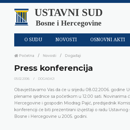
USTAVNI SUD
Bosne i Hercegovine
O SUDU
NOVOSTI
OSNOVNI AKTI
Početna
Novosti
Događaji
Press konferencija
05.02.2006.
DOGAĐAJI
Obavještavamo Vas da će u srijedu 08.02.2006. godine Us
plenarne sjednice sa početkom u 12.00 sati. Novinarima ć
Hercegovine i gospodin Miodrag Pajić, predsjednik Komis
konferenciji će biti prezentirani izvještaji o radu Ustavn
Bosne i Hercegovine u 2005. godini.