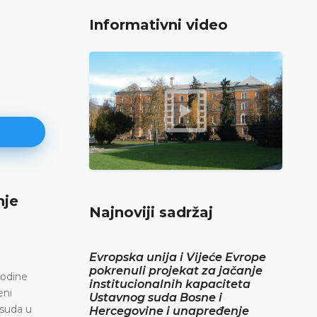
Informativni video
nje
Najava konferencije za medije
Najnoviji sadržaj
12.05.2026.
Ustavni sud Bosne i Hercegovine obavještava da 
Evropska unija i Vijeće Evrope
maja 2026. godine u terminu od 10.00 do 11.30 o
pokrenuli projekat za jačanje
konferenciju za medije
godine
institucionalnih kapaciteta
eni
Ustavnog suda Bosne i
DETALJNIJE
 suda u
Hercegovine i unapređenje