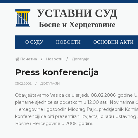
УСТАВНИ СУД
Босне и Херцеговине
О СУДУ
НОВОСТИ
ОСНОВНИ АКТИ
Почетна
Новости
Догађаји
Press konferencija
05.02.2006.
ДОГАЂАЈИ
Obavještavamo Vas da će u srijedu 08.02.2006. godine Us
plenarne sjednice sa početkom u 12.00 sati. Novinarima ć
Hercegovine i gospodin Miodrag Pajić, predsjednik Komis
konferenciji će biti prezentirani izvještaji o radu Ustavn
Bosne i Hercegovine u 2005. godini.