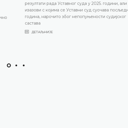
резултати рада Уставног суда у 2025. години, али
изазови с којима се Уставни суд суочава посљед
година, нарочито због непопуњености судијског
ично
састава
ДЕТАЉНИЈЕ