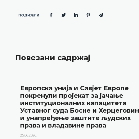
ПОДИЈЕЛИ
Повезани садржај
Европска унија и Савјет Европе
покренули пројекат за јачање
институционалних капацитета
Уставног суда Босне и Херцегови
и унапређење заштите људских
права и владавине права
25.06.2026.