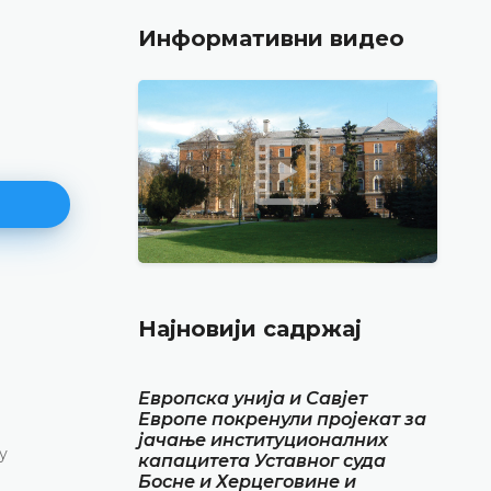
Информативни видео
Најава конференције за медиј
Најновији садржај
12.05.2026.
Уставни суд Босне и Херцеговине обавјештава
Европска унија и Савјет
маја 2026. године у термину од 10.00 до 11.30
Европе покренули пројекат за
конференцију за медије
јачање институционалних
у
капацитета Уставног суда
ДЕТАЉНИЈЕ
Босне и Херцеговине и