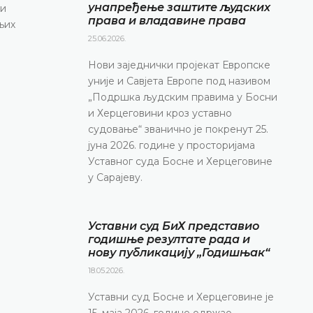
унапређење заштите људских
 и
права и владавине права
њих
25.06.2026.
Нови заједнички пројекат Европске
уније и Савјета Европе под називом
„Подршка људским правима у Босни
и Херцеговини кроз уставно
судовање“ званично је покренут 25.
јуна 2026. године у просторијама
Уставног суда Босне и Херцеговине
у Сарајеву.
Уставни суд БиХ представио
годишње резултате рада и
нову публикацију „Годишњак“
18.05.2026.
Уставни суд Босне и Херцеговине је
15. маја 2026. године одржао