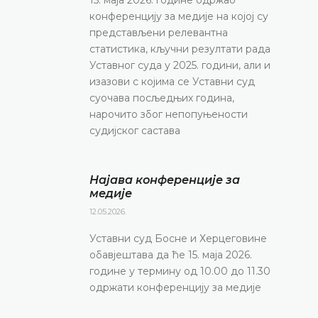
конференцију за медије на којој су
представљени релевантна
статистика, кључни резултати рада
Уставног суда у 2025. години, али и
изазови с којима се Уставни суд
суочава посљедњих година,
нарочито због непопуњености
судијског састава
Најава конференције за
медије
12.05.2026.
Уставни суд Босне и Херцеговине
обавјештава да ће 15. маја 2026.
године у термину од 10.00 до 11.30
одржати конференцију за медије