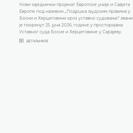
Нови заједнички пројекат Европске уније и Савјета
Европе под називом „Подршка људским правима у
Босни и Херцеговини кроз уставно судовање“ зван
је покренут 25. јуна 2026. године у просторијама
Уставног суда Босне и Херцеговине у Сарајеву.
ДЕТАЉНИЈЕ