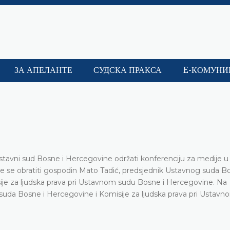
ЗА АПЕЛАНТЕ
СУДСКА ПРАКСА
E-КОМУНИ
tavni sud Bosne i Hercegovine održati konferenciju za medije u 
e se obratiti gospodin Mato Tadić, predsjednik Ustavnog suda Bo
ije za ljudska prava pri Ustavnom sudu Bosne i Hercegovine. Na
og suda Bosne i Hercegovine i Komisije za ljudska prava pri Ustav