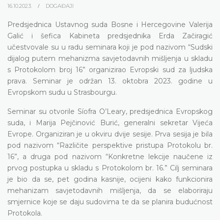
16.10.2023.
DOGAĐAJI
Predsjednica Ustavnog suda Bosne i Hercegovine Valerija
Galić i šefica Kabineta predsjednika Erda Začiragić
učestvovale su u radu seminara koji je pod nazivom “Sudski
dijalog putem mehanizma savjetodavnih mišljenja u skladu
s Protokolom broj 16” organizirao Evropski sud za ljudska
prava. Seminar je održan 13. oktobra 2023. godine u
Evropskom sudu u Strasbourgu.
Seminar su otvorile Síofra O’Leary, predsjednica Evropskog
suda, i Marija Pejčinović Burić, generalni sekretar Vijeća
Evrope. Organiziran je u okviru dvije sesije. Prva sesija je bila
pod nazivom “Različite perspektive pristupa Protokolu br.
16”, a druga pod nazivom “Konkretne lekcije naučene iz
prvog postupka u skladu s Protokolom br. 16.” Cilj seminara
je bio da se, pet godina kasnije, ocijeni kako funkcionira
mehanizam savjetodavnih mišljenja, da se elaboriraju
smjernice koje se daju sudovima te da se planira budućnost
Protokola.