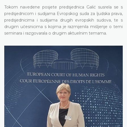
Tokom navedene posjete predsjednica Galić susrela se s
predsjednicom i sudijama Evropskog suda za ljudska prava,
predsjednicima i sudijama drugih evropskih sudova, te s
drugim učesnicima s kojima je razmijenila mišljenje o temi
seminara i razgovarala o drugim aktuelnim temama.