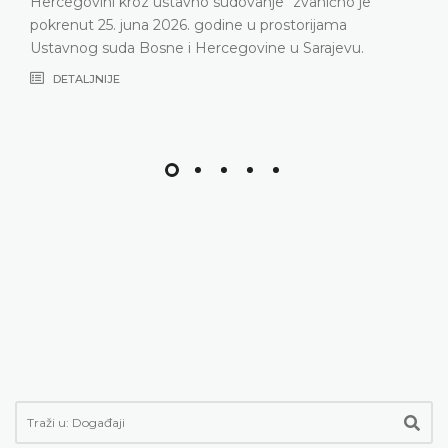
ni kroz ustavno sudovanje“ zvanično je
nepopunje
25. juna 2026. godine u prostorijama
DETALJ
suda Bosne i Hercegovine u Sarajevu.
NIJE