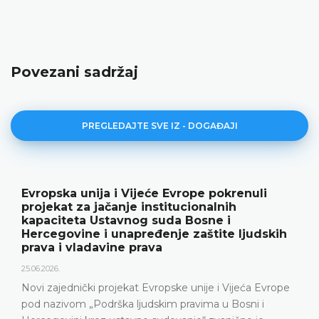
Povezani sadržaj
PREGLEDAJTE SVE IZ - DOGAĐAJI
a unija i Vijeće Evrope pokrenuli
Ustavni
 za jačanje institucionalnih
rezultat
eta Ustavnog suda Bosne i
18.05.2026.
vine i unapređenje zaštite ljudskih
 vladavine prava
Ustavni s
godine od
predstavlj
nički projekat Evropske unije i Vijeća Evrope
Ustavnog s
om „Podrška ljudskim pravima u Bosni i
Ustavni s