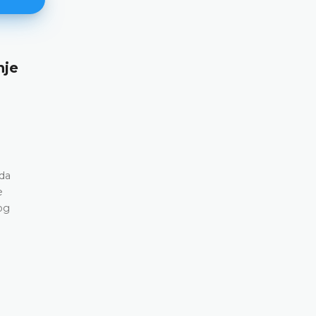
Međunarodna konferencija o
budućnosti „tržišta ideja“ u di
eri
će 15.
 održati
27.04.2026.
Sutkinja Ustavnog suda Bosne i Hercegovine p
Larisa Velić i šefica Odjeljenja za ustavnosuds
Ermina Dumanjić prisustvovale su međunaro
konferenciji u Kišinjevu
DETALJNIJE