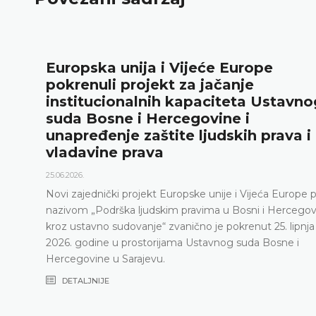
Ustavni sud BiH predstavio godiš
rezultate rada i novu publikaciju
g
„Godišnjak“
18.05.2026.
Ustavni sud Bosne i Hercegovine je 15. svibnja 2026.
godine održao konferenciju za medije na kojoj su
predstavljeni relevantna statistika, ključni rezultati r
Ustavnog suda u 2025. godini, ali i izazovi s kojima s
pod
Ustavni sud suočava posljednjih godina, naročito zb
ni
nepopunjenosti sudačkog sastava
DETALJNIJE