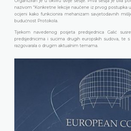
Organiziran je u okviru dvije sesije. Prva sesija je bila
nazivom “Konkretne lekcije naučene iz prvog postupka u sk
ocijeni kako funkcionira mehanizam savjetodavnih mišlje
budućnost Protokola.
Tijekom navedenog posjeta predsjednica Galić susr
predsjednicima i sucima drugih europskih sudova, te s 
razgovarala o drugim aktualnim temama.