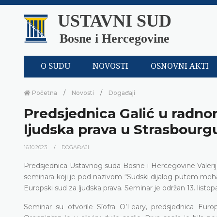
USTAVNI SUD
Bosne i Hercegovine
O SUDU
NOVOSTI
OSNOVNI AKTI
Početna
Novosti
Događaji
Predsjednica Galić u radn
ljudska prava u Strasbourg
16.10.2023.
DOGAĐAJI
Predsjednica Ustavnog suda Bosne i Hercegovine Valerija 
seminara koji je pod nazivom “Sudski dijalog putem meha
Europski sud za ljudska prava. Seminar je održan 13. lis
Seminar su otvorile Síofra O’Leary, predsjednica Europ