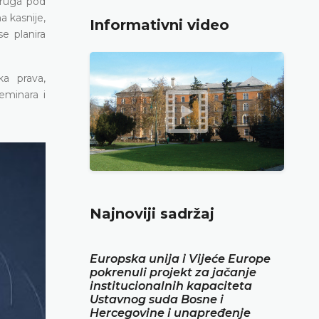
 druga pod
a kasnije,
Informativni video
e planira
a prava,
eminara i
Najnoviji sadržaj
Europska unija i Vijeće Europe
pokrenuli projekt za jačanje
institucionalnih kapaciteta
Ustavnog suda Bosne i
Hercegovine i unapređenje