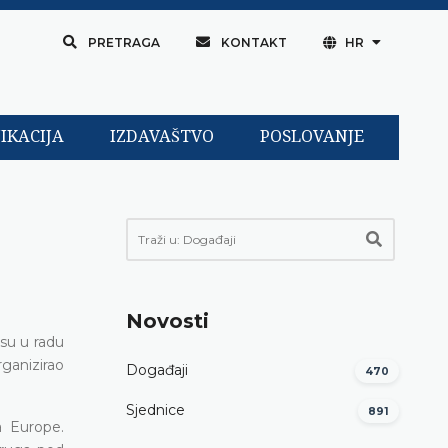
PRETRAGA
KONTAKT
HR
IKACIJA
IZDAVAŠTVO
POSLOVANJE
Novosti
 su u radu
ganizirao
Događaji
470
Sjednice
891
a Europe.