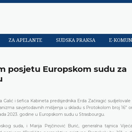
ZA APELANTE
SUDSKA PRAKSA
E-KOMUN
om posjetu Europskom sudu za
u
Galić i šefica Kabineta predsjednika Erda Začiragić sudjelovale
nizma savjetodavnih mišljenja u skladu s Protokolom broj 16” or
topada 2023. godine u Europskom sudu u Strasbourgu.
skog suda, i Marija Pejčinović Burić, generalna tajnica Vijeć