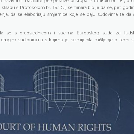
 pod nazivom “Različite perspektive pristupa Protokolu br. 16”, a
ladu s Protokolom br. 16.” Cilj seminara bio je da se, pet godin
nja, da se elaboriraju smjernice koje se daju sudovima te da s
ela se s predsjednicom i sucima Europskog suda za ljudsk
drugim sudionicima s kojima je razmijenila mišljenje o temi s