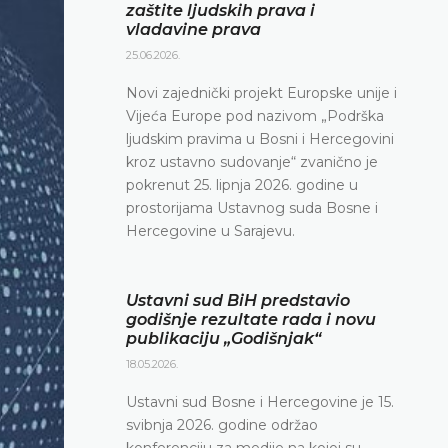
zaštite ljudskih prava i
vladavine prava
25.06.2026.
Novi zajednički projekt Europske unije i
Vijeća Europe pod nazivom „Podrška
ljudskim pravima u Bosni i Hercegovini
kroz ustavno sudovanje“ zvanično je
pokrenut 25. lipnja 2026. godine u
prostorijama Ustavnog suda Bosne i
Hercegovine u Sarajevu.
Ustavni sud BiH predstavio
godišnje rezultate rada i novu
publikaciju „Godišnjak“
18.05.2026.
Ustavni sud Bosne i Hercegovine je 15.
svibnja 2026. godine održao
konferenciju za medije na kojoj su