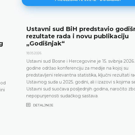
nje
Najava konferencije za medije
12.05.2026.
Ustavni sud Bosne i Hercegovine obavještava da 
svibnja 2026. godine u terminu od 10.00 do 11.30
konferenciju za medije
DETALJNIJE
ada
e
og