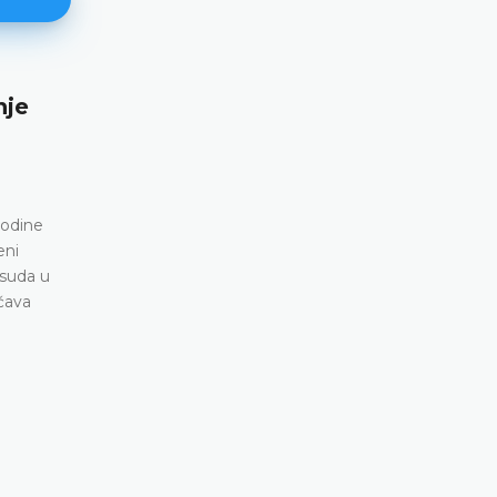
Međunarodna konferencija 
budućnosti „tržišta ideja“ u 
eri
a će 15.
 održati
27.04.2026.
Sutkinja Ustavnog suda Bosne i Hercegovine
Larisa Velić i šefica Odjeljenja za ustavnos
Ermina Dumanjić prisustvovale su međuna
konferenciji u Kišinjevu
DETALJNIJE