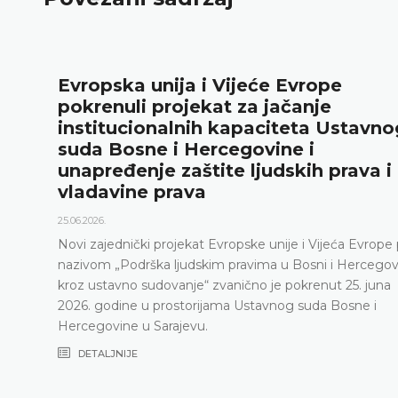
Ustavni sud BiH predstavio godi
rezultate rada i novu publikaciju
nog
„Godišnjak“
18.05.2026.
i
Ustavni sud Bosne i Hercegovine je 15. maja 2026
održao konferenciju za medije na kojoj su predstav
relevantna statistika, ključni rezultati rada Ustavn
2025. godini, ali i izazovi s kojima se Ustavni sud 
pe pod
posljednjih godina, naročito zbog nepopunjenosti
vini
sudijskog sastava
a
DETALJNIJE