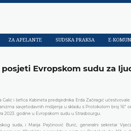
ZA APELANTE
SUDSKA PRAKSA
E-KOMUN
j posjeti Evropskom sudu za lj
Galić i šefica Kabineta predsjednika Erda Začiragić učestvovale
nizma savjetodavnih mišljenja u skladu s Protokolom broj 16” or
obra 2023. godine u Evropskom sudu u Strasbourgu.
skog suda, i Marija Pejčinović Burić, generalni sekretar Vijeć