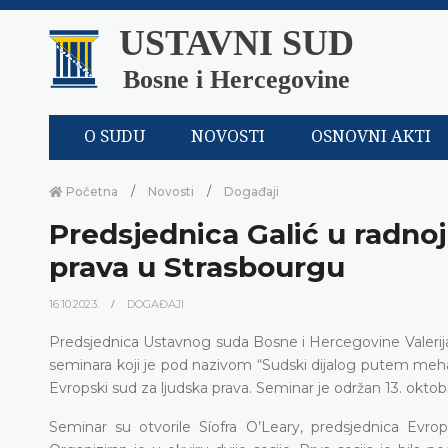
USTAVNI SUD
Bosne i Hercegovine
O SUDU
NOVOSTI
OSNOVNI AKTI
Početna
Novosti
Događaji
Predsjednica Galić u radno
prava u Strasbourgu
16.10.2023.
DOGAĐAJI
Predsjednica Ustavnog suda Bosne i Hercegovine Valerija 
seminara koji je pod nazivom “Sudski dijalog putem meha
Evropski sud za ljudska prava. Seminar je održan 13. okt
Seminar su otvorile Síofra O’Leary, predsjednica Evrop