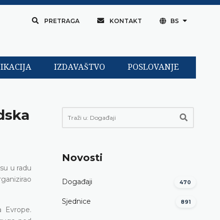
PRETRAGA
KONTAKT
BS
IKACIJA
IZDAVAŠTVO
POSLOVANJE
udska
Novosti
 su u radu
ganizirao
Događaji
470
Sjednice
891
a Evrope.