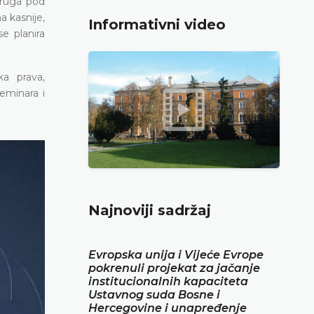
 druga pod
a kasnije,
Informativni video
e planira
a prava,
eminara i
Najnoviji sadržaj
Evropska unija i Vijeće Evrope
pokrenuli projekat za jačanje
institucionalnih kapaciteta
Ustavnog suda Bosne i
Hercegovine i unapređenje