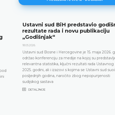
šnje
Najava konferencije za medije
12.05.2026.
Ustavni sud Bosne i Hercegovine obavještava d
maja 2026. godine u terminu od 10.00 do 11.30
konferenciju za medije
. godine
ljeni
DETALJNIJE
og suda u
suočava