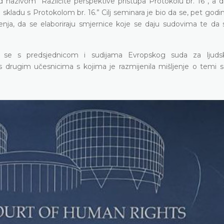
 pod nazivom “Različite perspektive pristupa Protokolu br. 16”, a
ladu s Protokolom br. 16.” Cilj seminara je bio da se, pet godin
nja, da se elaboriraju smjernice koje se daju sudovima te da s
 se s predsjednicom i sudijama Evropskog suda za ljudsk
s drugim učesnicima s kojima je razmijenila mišljenje o temi s