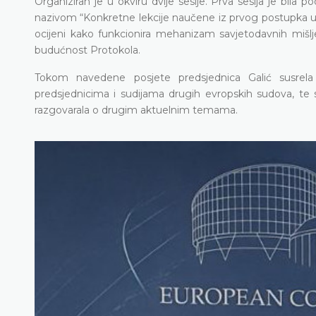
Organiziran je u okviru dvije sesije. Prva sesija je bila
nazivom “Konkretne lekcije naučene iz prvog postupka u sk
ocijeni kako funkcionira mehanizam savjetodavnih mišlje
budućnost Protokola.
Tokom navedene posjete predsjednica Galić susrela
predsjednicima i sudijama drugih evropskih sudova, te 
razgovarala o drugim aktuelnim temama.