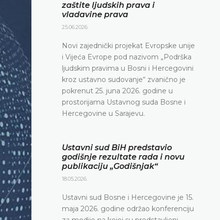
zaštite ljudskih prava i
vladavine prava
25.06.2026.
Novi zajednički projekat Evropske unije
i Vijeća Evrope pod nazivom „Podrška
ljudskim pravima u Bosni i Hercegovini
kroz ustavno sudovanje“ zvanično je
pokrenut 25. juna 2026. godine u
prostorijama Ustavnog suda Bosne i
Hercegovine u Sarajevu.
Ustavni sud BiH predstavio
godišnje rezultate rada i novu
publikaciju „Godišnjak“
18.05.2026.
Ustavni sud Bosne i Hercegovine je 15.
maja 2026. godine održao konferenciju
za medije na kojoj su predstavljeni