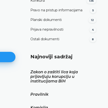
Konkursi
136
Pravo na pristup informacijama
5
Planski dokumenti
12
Prijava nepravilnosti
4
Ostali dokumenti
8
Najnoviji sadržaj
I
Zakon o zaštiti lica koja
prijavljuju korupciju u
Obrazac
institucijama BiH
DETALJNIJE
Pravilnik
Komisija