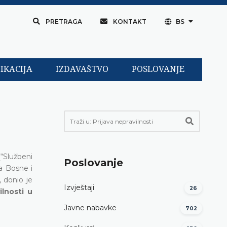
PRETRAGA
KONTAKT
BS
IKACIJA
IZDAVAŠTVO
POSLOVANJE
“Službeni
Poslovanje
ma Bosne i
, donio je
Izvještaji
26
ilnosti u
Javne nabavke
702