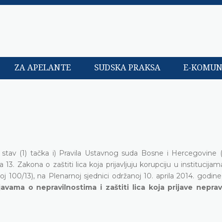
ZA APELANTE
SUDSKA PRAKSA
E-KOMUN
stav (1) tačka i) Pravila Ustavnog suda Bosne i Hercegovine (
13. Zakona o zaštiti lica koja prijavljuju korupciju u institucija
 100/13), na Plenarnoj sjednici održanoj 10. aprila 2014. godine
ijavama o nepravilnostima i zaštiti lica koja prijave neprav