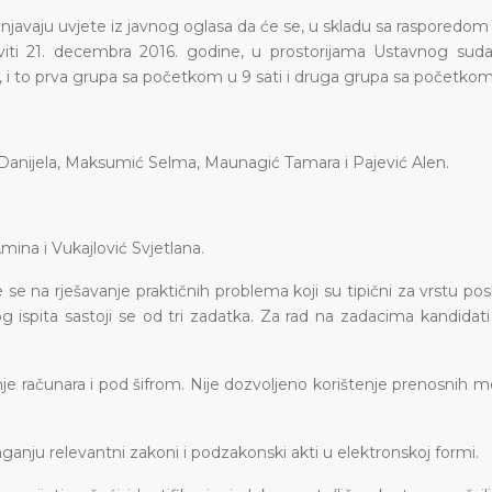
punjavaju uvjete iz javnog oglasa da će se, u skladu sa rasporedom 
baviti 21. decembra 2016. godine, u prostorijama Ustavnog sud
o, i to prva grupa sa početkom u 9 sati i druga grupa sa početkom 
 Danijela, Maksumić Selma, Maunagić Tamara i Pajević Alen.
Amina i Vukajlović Svjetlana.
e na rješavanje praktičnih problema koji su tipični za vrstu po
 ispita sastoji se od tri zadatka. Za rad na zadacima kandidati
nje računara i pod šifrom. Nije dozvoljeno korištenje prenosnih m
aganju relevantni zakoni i podzakonski akti u elektronskoj formi.