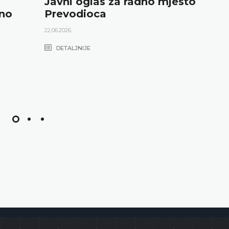
Javni oglas za radno mjesto
dno
Prevodioca
22.06.2026.
DETALJNIJE