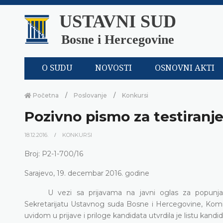
USTAVNI SUD
Bosne i Hercegovine
O SUDU
NOVOSTI
OSNOVNI AKTI
Početna
Poslovanje
Konkursi
Pozivno pismo za testiranj
18.12.2016.
KONKURSI
Broj:
P2-1-700/16
Sarajevo, 19. decembar 2016. godine
U vezi sa prijavama na javni oglas za popunj
Sekretarijatu Ustavnog suda Bosne i Hercegovine, Komisij
uvidom u prijave i priloge kandidata utvrdila je listu kandid