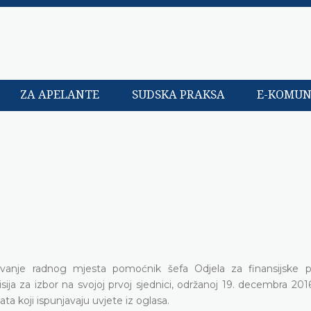
ZA APELANTE
SUDSKA PRAKSA
E-KOMUN
e
avanje radnog mjesta pomoćnik šefa Odjela za finansijske 
a za izbor na svojoj prvoj sjednici, održanoj 19. decembra 2016
ata koji ispunjavaju uvjete iz oglasa.