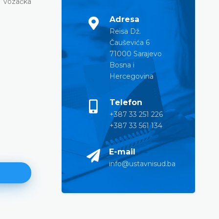
li vozačka
Adresa
Reisa Dž.
Čauševića 6
71000 Sarajevo
Bosna i
Hercegovina
Telefon
+387 33 251 226
+387 33 561 134
E-mail
info@ustavnisud.ba