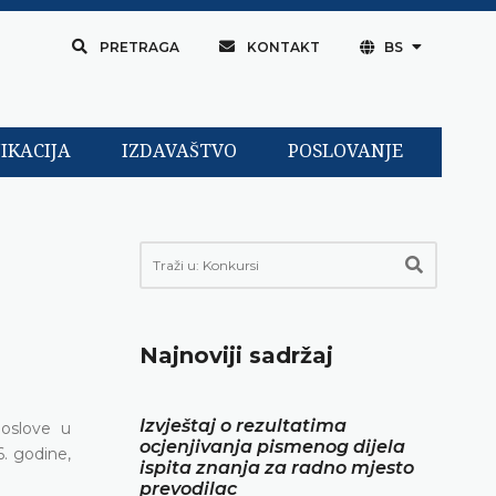
PRETRAGA
KONTAKT
BS
IKACIJA
IZDAVAŠTVO
POSLOVANJE
Najnoviji sadržaj
Izvještaj o rezultatima
poslove u
ocjenjivanja pismenog dijela
. godine,
ispita znanja za radno mjesto
prevodilac