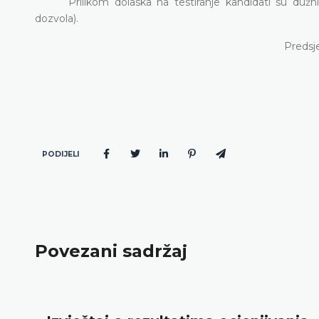
Prilikom dolaska na testiranje kandidati su dužni
dozvola).
Predsj
PODIJELI
Povezani sadržaj