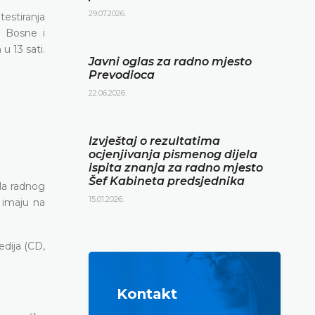
29.07.2026.
testiranja
a Bosne i
u 13 sati.
Javni oglas za radno mjesto
Prevodioca
22.06.2026.
Izvještaj o rezultatima
ocjenjivanja pismenog dijela
ispita znanja za radno mjesto
Šef Kabineta predsjednika
sla radnog
15.01.2026.
 imaju na
edija (CD,
Kontakt