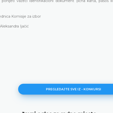
 ponijeti važeći identifikacioni dokument (lična karta, pasoš i
ednica Komisije za izbor
Aleksandra Ijačić
PREGLEDAJTE SVE IZ - KONKURSI