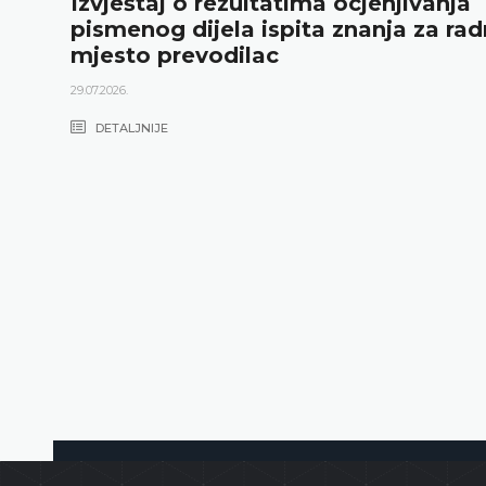
Izvještaj o rezultatima ocjenjivanja
pismenog dijela ispita znanja za ra
mjesto prevodilac
29.07.2026.
DETALJNIJE