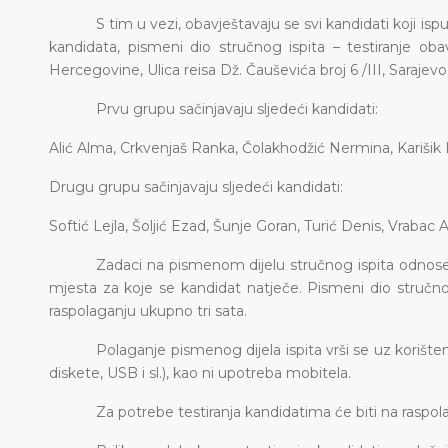
S tim u vezi, obavještavaju se svi kandidati koji is
kandidata, pismeni dio stručnog ispita – testiranje o
Hercegovine, Ulica reisa Dž. Čauševića broj 6 /III, Sarajev
Prvu grupu sačinjavaju sljedeći kandidati:
Alić Alma, Crkvenjaš Ranka, Čolakhodžić Nermina, Karišik
Drugu grupu sačinjavaju sljedeći kandidati:
Softić Lejla, Šoljić Ezad, Šunje Goran, Turić Denis, Vrabac 
Zadaci na pismenom dijelu stručnog ispita odnose s
mjesta za koje se kandidat natječe. Pismeni dio stručnog
raspolaganju ukupno tri sata.
Polaganje pismenog dijela ispita vrši se uz korište
diskete, USB i sl.), kao ni upotreba mobitela.
Za potrebe testiranja kandidatima će biti na raspol