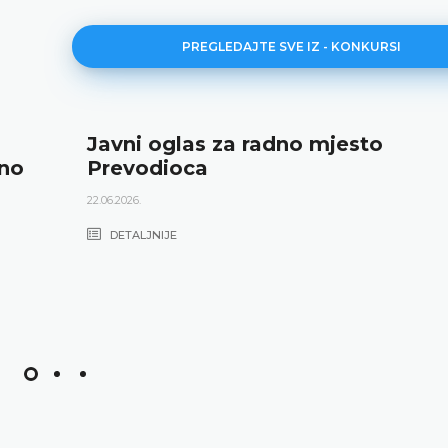
PREGLEDAJTE SVE IZ - KONKURSI
Javni oglas za radno mjesto
dno
Prevodioca
22.06.2026.
DETALJNIJE