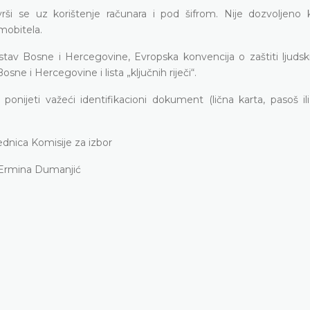
vrši se uz korištenje računara i pod šifrom. Nije dozvoljeno k
 mobitela.
tav Bosne i Hercegovine, Evropska konvencija o zaštiti ljudski
e i Hercegovine i lista „ključnih riječi“.
 ponijeti važeći identifikacioni dokument (lična karta, pasoš i
ednica Komisije za izbor
Ermina Dumanjić