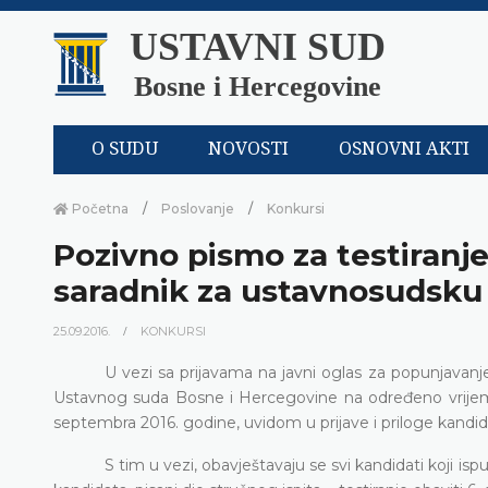
USTAVNI SUD
Bosne i Hercegovine
O SUDU
NOVOSTI
OSNOVNI AKTI
Početna
Poslovanje
Konkursi
Pozivno pismo za testiranj
saradnik za ustavnosudsku
25.09.2016.
KONKURSI
U vezi sa prijavama na javni oglas za popunjavanj
Ustavnog suda Bosne i Hercegovine na određeno vrijeme d
septembra 2016. godine, uvidom u prijave i priloge kandidat
S tim u vezi, obavještavaju se svi kandidati koji is