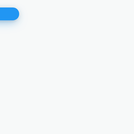
Izvještaj o rezultatima ocjenjiva
pismenog dijela ispita znanja z
mjesto Šef Kabineta predsjedni
15.01.2026.
DETALJNIJE