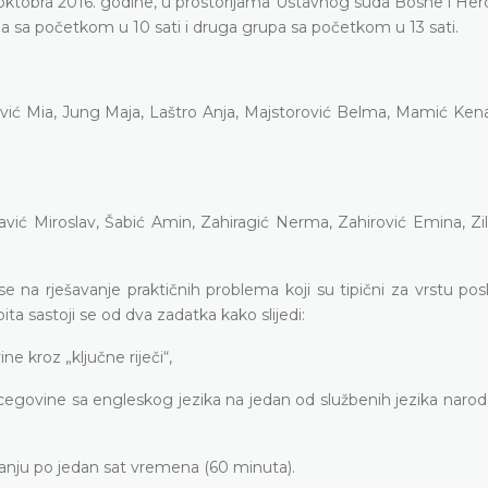
 6. oktobra 2016. godine, u prostorijama Ustavnog suda Bosne i He
grupa sa početkom u 10 sati i druga grupa sa početkom u 13 sati.
Pizović Mia, Jung Maja, Laštro Anja, Majstorović Belma, Mamić Ken
ić Miroslav, Šabić Amin, Zahiragić Nerma, Zahirović Emina, Zili
e na rješavanje praktičnih problema koji su tipični za vrstu po
ita sastoji se od dva zadatka kako slijedi:
 kroz „ključne riječi“,
cegovine sa engleskog jezika na jedan od službenih jezika narod
ganju po jedan sat vremena (60 minuta).