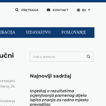
PRETRAGA
KONTAKT
BS
IKACIJA
IZDAVAŠTVO
POSLOVANJE
učni
Najnoviji sadržaj
etarijatu
žanoj 26.
Izvještaj o rezultatima
ocjenjivanja pismenog dijela
ispita znanja za radno mjesto
testiranja
prevodilac