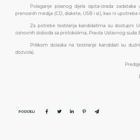
Polaganje pisanog dijela ispita-izrada zadataka 
prenosnih medija (CD, diskete, USB i sl.), kao ni upotreba
Za potrebe testiranja kandidatima su dostupni Us
osnovnih sloboda sa protokolima, Pravila Ustavnog suda Bosn
Prilikom dolaska na testiranje kandidati su dužni
dozvola).
Predsj
PODIJELI