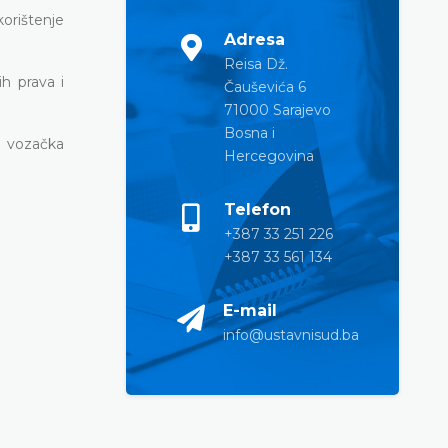
orištenje
Adresa
Reisa Dž.
h prava i
Čauševića 6
71000 Sarajevo
Bosna i
li vozačka
Hercegovina
Telefon
+387 33 251 226
+387 33 561 134
E-mail
info@ustavnisud.ba