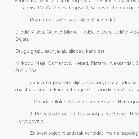
kandidata, pisani dio stručnog ispita – testiranje obaviti
Ulica reisa Dž. Čauševića broj 6 /III, Sarajevo, i to prva 
Prvu grupu sačinjavaju sljedeći kandidati:
Bijedić Rialda, Gajović Biljana, Hadžialić Jasna, Jeličić-
Dejan.
Drugu grupu sačinjavaju sljedeći kandidati:
Mirković Maja, Osmanović Kenad, Ristanić Aleksandar, Sav
Žunić Ena.
Zadaci na pisanom dijelu stručnog ispita odnose s
mjesta za koje se kandidat natječe. Pisani dio stručnog isp
1. Obrada odluke Ustavnog suda Bosne i Hercegovine
2. Prevesti dio odluke Ustavnog suda Bosne i Her
Hercegovine.
Za svaki pojedini zadatak kandidat ima na raspola