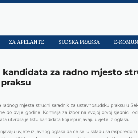
ZA APELANTE
SUDSKA PRAKSA
E-KOMUN
e kandidata za radno mjesto str
 praksu
e radnog mjesta stručni saradnik za ustavnosudsku praksu u Sekr
o dvije godine, Komisija za izbor na svojoj prvoj sjednici, odr
a utvrdila je listu kandidata koji ispunjavaju uvjete iz oglasa.
punjavaju uvjete iz javnog oglasa da će se, u skladu sa rasporedom 