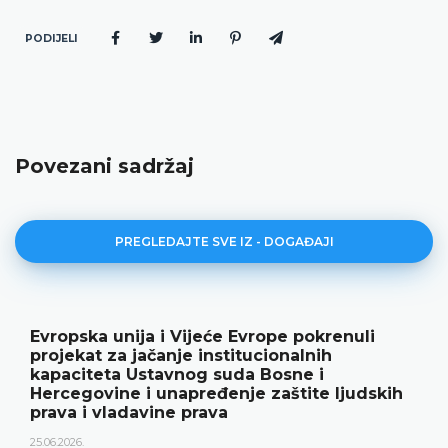
PODIJELI
Povezani sadržaj
PREGLEDAJTE SVE IZ - DOGAĐAJI
e pokrenuli
Ustavni sud BiH predstavio g
nalnih
rezultate rada i novu publika
sne i
18.05.2026.
štite ljudskih
Ustavni sud Bosne i Hercegovine je 
godine održao konferenciju za medij