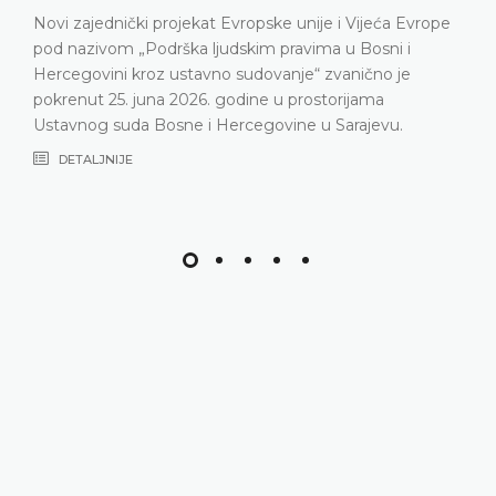
predstavljeni relevantna statistika, kl
ije i Vijeća Evrope
Ustavnog suda u 2025. godini, ali i iz
ima u Bosni i
Ustavni sud suočava posljednjih god
“ zvanično je
nepopunjenosti sudijskog sastava
ostorijama
DETALJNIJE
u Sarajevu.