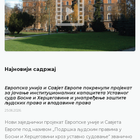
Најновији садржај
Европска унија и Савјет Европе покренули пројекат
за јачање институционалних капацитета Уставног
суда Босне и Херцеговине и унапређење заштите
људских права и владавине права
25.06.2026.
Нови заједнички пројекат Европске уније и Савјета
Европе под називом „Подршка људским правима у
Босни и Херцеговини кроз уставно судовање“ званично