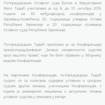
Потпредсједник Уставног суда Босне и Херцеговине
Мато Тадић учествовао је од 8. до 10. октобра 2015.
године на XX међународној конференцији у
Јеревану,посвећеној 20. годишњици усвајања Устава
Републике Јерменије и 20. годишњици оснивања
Уставног суда Републике Јерменије.
Потпредсједник Тадић приложио је на Конференцији
презентацију/реферат „Јачање независности судства
кроз заштиту права“, који ће бити објављен у Зборнику
радова Конференције.
Н
а маргинама Конференције, потпредсједник Тадић
сусрео се са колегама, судијама уставних и сродних
судова других земаља, учесницима Конференције, с
којима је размијенио мишљења о актуелним темама
уставног судства у земљама у регији.