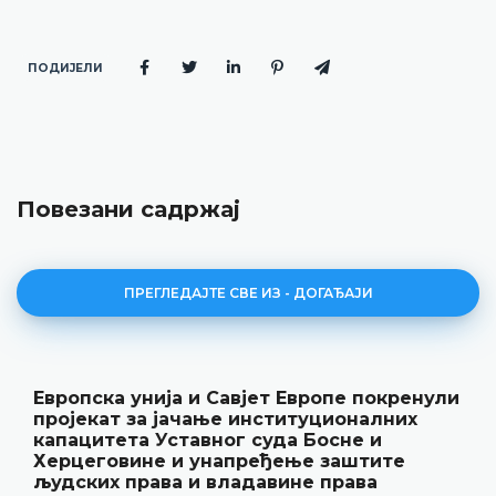
ПОДИЈЕЛИ
Повезани садржај
ПРЕГЛЕДАЈТЕ СВЕ ИЗ - ДОГАЂАЈИ
пе покренули
Уставни суд БиХ представио
ионалних
резултате рада и нову публик
не и
„Годишњак“
аштите
18.05.2026.
рава