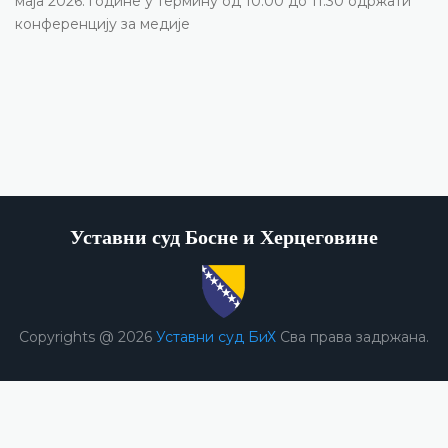
маја 2026. године у термину од 10.00 до 11.30 одржати
конференцију за медије
Уставни суд Босне и Херцеговине
Copyrights @ 2026
Уставни суд БиХ
Сва права задржана.