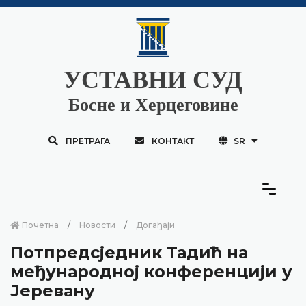
УСТАВНИ СУД
Босне и Херцеговине
ПРЕТРАГА
КОНТАКТ
SR
Почетна
Новости
Догађаји
Потпредсједник Тадић на
међународној конференцији у
Јеревану