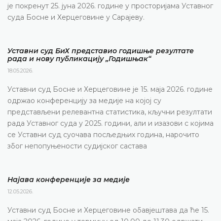
је покренут 25. јуна 2026. године у просторијама Уставног
суда Босне и Херцеговине у Сарајеву.
Уставни суд БиХ представио годишње резултате
рада и нову публикацију „Годишњак“
18.05.2026.
Уставни суд Босне и Херцеговине је 15. маја 2026. године
одржао конференцију за медије на којој су
представљени релевантна статистика, кључни резултати
рада Уставног суда у 2025. години, али и изазови с којима
се Уставни суд суочава посљедњих година, нарочито
због непопуњености судијског састава
Најава конференције за медије
12.05.2026.
Уставни суд Босне и Херцеговине обавјештава да ће 15.