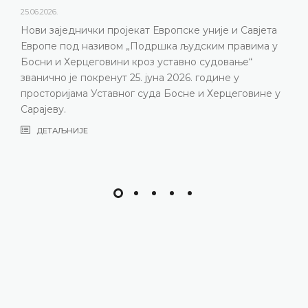
Уставни суд Босне и Херцеговине је 15
године одржао конференцију за медиј
ије и Савјета
представљени релевантна статистика
им правима у
резултати рада Уставног суда у 2025. 
удовање“
изазови с којима се Уставни суд суо
дине у
година, нарочито због непопуњености
Херцеговине у
састава
ДЕТАЉНИЈЕ