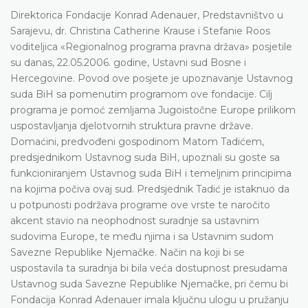
Direktorica Fondacije Konrad Adenauer, Predstavništvo u
Sarajevu, dr. Christina Catherine Krause i Stefanie Roos
voditeljica «Regionalnog programa pravna država» posjetile
su danas, 22.05.2006. godine, Ustavni sud Bosne i
Hercegovine. Povod ove posjete je upoznavanje Ustavnog
suda BiH sa pomenutim programom ove fondacije. Cilj
programa je pomoć zemljama Jugoistočne Europe prilikom
uspostavljanja djelotvornih struktura pravne države.
Domaćini, predvođeni gospodinom Matom Tadićem,
predsjednikom Ustavnog suda BiH, upoznali su goste sa
funkcioniranjem Ustavnog suda BiH i temeljnim principima
na kojima počiva ovaj sud. Predsjednik Tadić je istaknuo da
u potpunosti podržava programe ove vrste te naročito
akcent stavio na neophodnost suradnje sa ustavnim
sudovima Europe, te među njima i sa Ustavnim sudom
Savezne Republike Njemačke. Način na koji bi se
uspostavila ta suradnja bi bila veća dostupnost presudama
Ustavnog suda Savezne Republike Njemačke, pri čemu bi
Fondacija Konrad Adenauer imala ključnu ulogu u pružanju