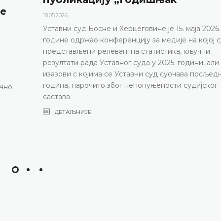
не
18.05.2026.
Уставни суд Босне и Херцеговине је 15. маја 2026.
године одржао конференцију за медије на којој с
представљени релевантна статистика, кључни
резултати рада Уставног суда у 2025. години, али
изазови с којима се Уставни суд суочава посљед
година, нарочито због непопуњености судијског
ично
састава
ДЕТАЉНИЈЕ