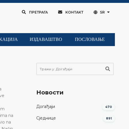
ПРЕТРАГА
КОНТАКТ
SR
КАЦИЈА
ИЗДАВАШТВО
ПОСЛОВАЊЕ
a
Новости
ove
Догађаји
470
tom
pima na
Сједнице
891
vio na
 Način