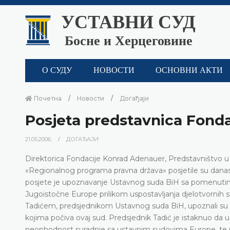
УСТАВНИ СУД
Босне и Херцеговине
О СУДУ
НОВОСТИ
ОСНОВНИ АКТИ
Почетна
Новости
Догађаји
Posjeta predstavnica Fond
21.05.2006.
ДОГАЂАЈИ
Direktorica Fondacije Konrad Adenauer, Predstavništvo u Sa
«Regionalnog programa pravna država» posjetile su danas
posjete je upoznavanje Ustavnog suda BiH sa pomenuti
Jugoistočne Europe prilikom uspostavljanja djelotvorni
Tadićem, predsjednikom Ustavnog suda BiH, upoznali su 
kojima počiva ovaj sud. Predsjednik Tadić je istaknuo da
neophodnost suradnje sa ustavnim sudovima Europe, te