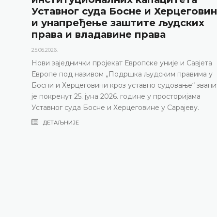
Уставног суда Босне и Херцегови
и унапређење заштите људских
права и владавине права
25.06.2026.
Нови заједнички пројекат Европске уније и Савјета
Европе под називом „Подршка људским правима у
Босни и Херцеговини кроз уставно судовање“ зван
је покренут 25. јуна 2026. године у просторијама
Уставног суда Босне и Херцеговине у Сарајеву.
ДЕТАЉНИЈЕ