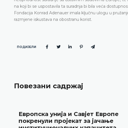
na koji bi se uspostavila ta suradnja bi bila veća dost
Fondacija Konrad Adenauer imala ključnu ulogu u pružanju
razmjene iskustava na obostranu korist.
ПОДИЈЕЛИ
Повезани садржај
Европска унија и Савјет Европе
покренули пројекат за јачање
институционалних капацитета