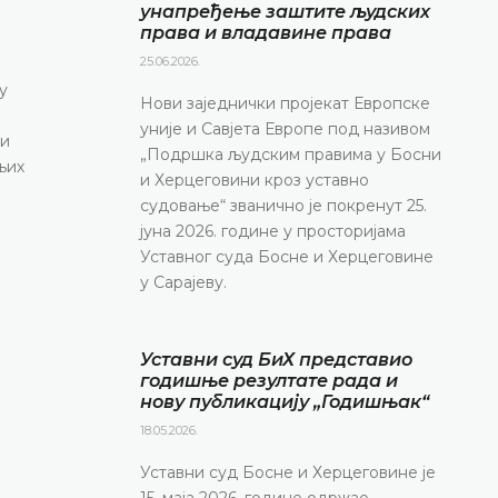
Уставни суд Босне и Херцеговине обавјештава
унапређење заштите људских
права и владавине права
маја 2026. године у термину од 10.00 до 11.30
конференцију за медије
25.06.2026.
у
ДЕТАЉНИЈЕ
Нови заједнички пројекат Европске
уније и Савјета Европе под називом
 и
„Подршка људским правима у Босни
њих
и Херцеговини кроз уставно
судовање“ званично је покренут 25.
јуна 2026. године у просторијама
Уставног суда Босне и Херцеговине
у Сарајеву.
Уставни суд БиХ представио
годишње резултате рада и
нову публикацију „Годишњак“
18.05.2026.
Уставни суд Босне и Херцеговине је
15. маја 2026. године одржао