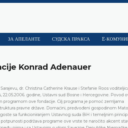
ЗА АПЕЛАНТЕ
СУДСКА ПРАКСА
E-КОМУНИ
acije Konrad Adenauer
rajevu, dr. Christina Catherine Krause i Stefanie Roos voditeljic
, 22.05.2006. godine, Ustavni sud Bosne i Hercegovine. Povod 
m programom ove fondacije. Cilj programa je pomoć zemljama
h struktura pravne države. Domaćini, predvođeni gospodinom Ma
goste sa funkcioniranjem Ustavnog suda BiH i temeljnim princi
 u potpunosti podržava programe ove vrste te naročito akcent sta
 među njima i sa Ustavnim sudom Savezne Republike Njemačke.