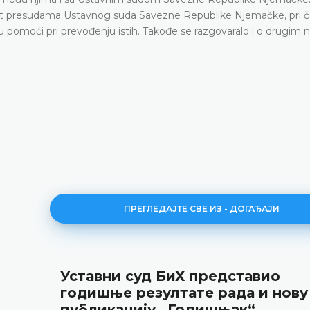
upnost presudama Ustavnog suda Savezne Republike Njemačke, pri 
 pomoći pri prevođenju istih. Takođe se razgovaralo i o drugim 
ПРЕГЛЕДАЈТЕ СВЕ ИЗ - ДОГАЂАЈИ
Уставни суд БиХ представио
годишње резултате рада и нову
публикацију „Годишњак“