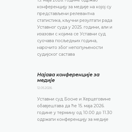
конференцију за медије на којој су
представљени релевантна
статистика, кључни резултати рада
Уставног суда у 2025. години, али и
изазови с којима се Уставни суд
суочава посљедњих година,
нарочито због непопуњености
судијског састава
Најава конференције за
медије
12.05.2026.
Уставни суд Босне и Херцеговине
обавјештава да ће 15. маја 2026.
године у термину од 10.00 до 11.30
одржати конференцију за медије