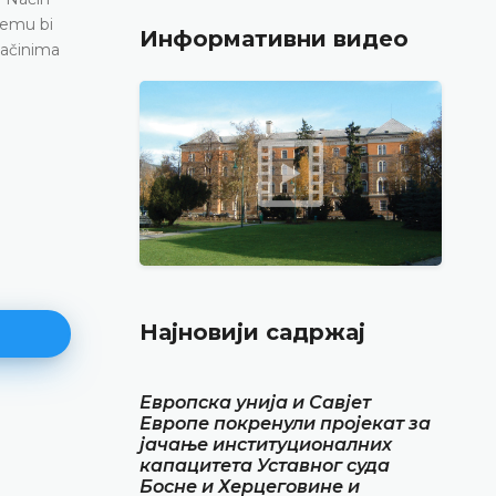
čemu bi
Информативни видео
načinima
Најновији садржај
Европска унија и Савјет
Европе покренули пројекат за
Најава конференције за медиј
јачање институционалних
капацитета Уставног суда
12.05.2026.
Босне и Херцеговине и