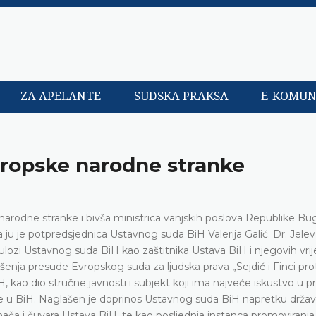
ZA APELANTE
SUDSKA PRAKSA
E-KOMUN
vropske narodne stranke
arodne stranke i bivša ministrica vanjskih poslova Republike Bug
 ju je potpredsjednica Ustavnog suda BiH Valerija Galić. Dr. Jelev
 ulozi Ustavnog suda BiH kao zaštitnika Ustava BiH i njegovih vrij
nošenja presude Evropskog suda za ljudska prava „Sejdić i Finci prot
H, kao dio stručne javnosti i subjekt koji ima najveće iskustvo u p
e u BiH. Naglašen je doprinos Ustavnog suda BiH napretku drža
ača i čuvara Ustava BiH, te kao posljednja instanca promoviranja