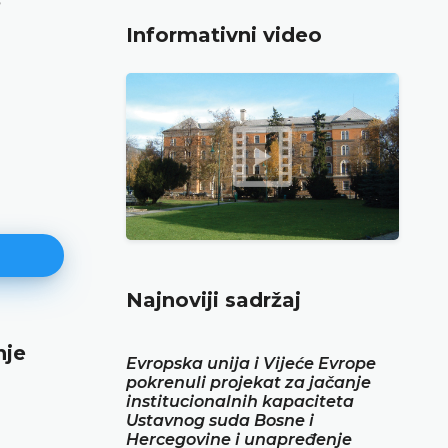
Informativni video
Najnoviji sadržaj
nje
Najava konferencije za medije
Evropska unija i Vijeće Evrope
pokrenuli projekat za jačanje
12.05.2026.
institucionalnih kapaciteta
Ustavni sud Bosne i Hercegovine obavještava da 
Ustavnog suda Bosne i
maja 2026. godine u terminu od 10.00 do 11.30 o
Hercegovine i unapređenje