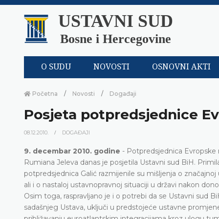
USTAVNI SUD
Bosne i Hercegovine
O SUDU
NOVOSTI
OSNOVNI AKTI
Početna
Novosti
Događaji
Posjeta potpredsjednice E
08.12.2010.
DOGAĐAJI
9. decembar 2010. godine
- Potpredsjednica Evropske n
Rumiana Jeleva danas je posjetila Ustavni sud BiH. Primila
potpredsjednica Galić razmijenile su mišljenja o značajnoj
ali i o nastaloj ustavnopravnoj situaciji u državi nakon do
Osim toga, raspravljano je i o potrebi da se Ustavni sud Bi
sadašnjeg Ustava, uključi u predstojeće ustavne promjen
približavanju euroatlantskim integracijama kroz ulogu tum