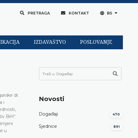
PRETRAGA
KONTAKT
BS
IKACIJA
IZDAVAŠTVO
POSLOVANJE
arske dr.
Novosti
a i
ednosti,
Događaji
470
iv BiH“.
rimjeni
Sjednice
891
ve u
,