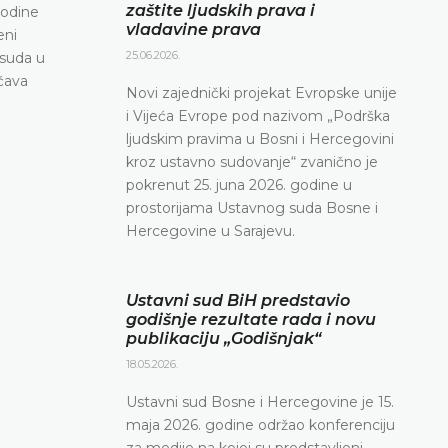
konferenciju za medije
zaštite ljudskih prava i
godine
vladavine prava
eni
DETALJNIJE
25.06.2026.
 suda u
očava
Novi zajednički projekat Evropske unije
i Vijeća Evrope pod nazivom „Podrška
ljudskim pravima u Bosni i Hercegovini
kroz ustavno sudovanje“ zvanično je
pokrenut 25. juna 2026. godine u
prostorijama Ustavnog suda Bosne i
Hercegovine u Sarajevu.
Ustavni sud BiH predstavio
godišnje rezultate rada i novu
publikaciju „Godišnjak“
18.05.2026.
Ustavni sud Bosne i Hercegovine je 15.
maja 2026. godine održao konferenciju
za medije na kojoj su predstavljeni