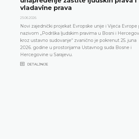
unapređenje zaštite ljudskih prava i
vladavine prava
25.06.2026.
Novi zajednički projekat Evropske unije i Vijeća Evrope
nazivom „Podrška ljudskim pravima u Bosni i Hercegov
kroz ustavno sudovanje“ zvanično je pokrenut 25. juna
2026. godine u prostorijama Ustavnog suda Bosne i
Hercegovine u Sarajevu.
DETALJNIJE