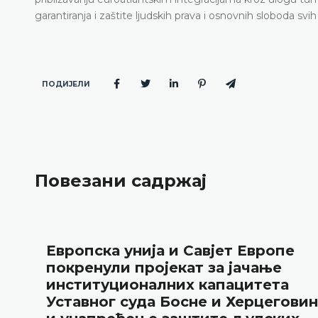
garantiranja i zaštite ljudskih prava i osnovnih sloboda s
ПОДИЈЕЛИ
Повезани садржај
Европска унија и Савјет Европе
покренули пројекат за јачање
институционалних капацитета
Уставног суда Босне и Херцегови