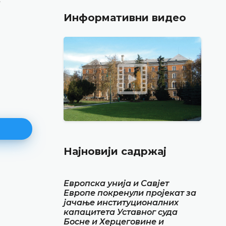
Информативни видео
Најновији садржај
Најава конференције за медиј
Европска унија и Савјет
Европе покренули пројекат за
12.05.2026.
јачање институционалних
Уставни суд Босне и Херцеговине обавјештава
капацитета Уставног суда
маја 2026. године у термину од 10.00 до 11.30
Босне и Херцеговине и