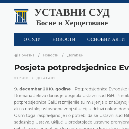
УСТАВНИ СУД
Босне и Херцеговине
О СУДУ
НОВОСТИ
ОСНОВНИ АКТИ
Почетна
Новости
Догађаји
Posjeta potpredsjednice E
08.12.2010.
ДОГАЂАЈИ
9. decembar 2010. godine
- Potpredsjednica Evropske n
Rumiana Jeleva danas je posjetila Ustavni sud BiH. Primila
potpredsjednica Galić razmijenile su mišljenja o značajnoj
ali i o nastaloj ustavnopravnoj situaciji u državi nakon do
Osim toga, raspravljano je i o potrebi da se Ustavni sud Bi
sadašnjeg Ustava, uključi u predstojeće ustavne promjen
približavanju euroatlantskim integracijama kroz ulogu tum