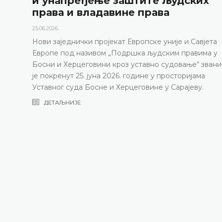
и унапређење заштите људских
права и владавине права
25.06.2026.
Нови заједнички пројекат Европске уније и Савјета
Европе под називом „Подршка људским правима у
Босни и Херцеговини кроз уставно судовање“ зван
је покренут 25. јуна 2026. године у просторијама
Уставног суда Босне и Херцеговине у Сарајеву.
ДЕТАЉНИЈЕ