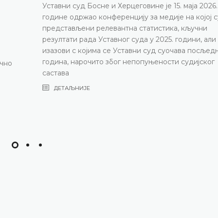
Уставни суд Босне и Херцеговине је 15. маја 2026.
године одржао конференцију за медије на којој с
представљени релевантна статистика, кључни
резултати рада Уставног суда у 2025. години, али
изазови с којима се Уставни суд суочава посљед
година, нарочито због непопуњености судијског
ично
састава
ДЕТАЉНИЈЕ