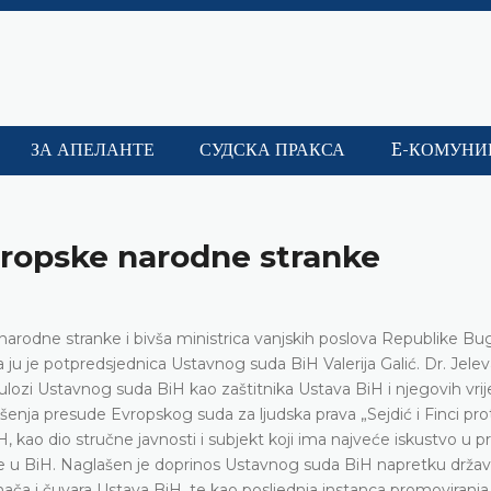
ЗА АПЕЛАНТЕ
СУДСКА ПРАКСА
E-КОМУНИ
vropske narodne stranke
arodne stranke i bivša ministrica vanjskih poslova Republike Bug
 ju je potpredsjednica Ustavnog suda BiH Valerija Galić. Dr. Jelev
 ulozi Ustavnog suda BiH kao zaštitnika Ustava BiH i njegovih vrij
nošenja presude Evropskog suda za ljudska prava „Sejdić i Finci prot
H, kao dio stručne javnosti i subjekt koji ima najveće iskustvo u p
e u BiH. Naglašen je doprinos Ustavnog suda BiH napretku drža
ača i čuvara Ustava BiH, te kao posljednja instanca promoviranja