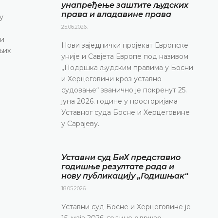
конференцију за медије
унапређење заштите људских
права и владавине права
у
ДЕТАЉНИЈЕ
25.06.2026.
 и
Нови заједнички пројекат Европске
њих
уније и Савјета Европе под називом
„Подршка људским правима у Босни
и Херцеговини кроз уставно
судовање“ званично је покренут 25.
јуна 2026. године у просторијама
Уставног суда Босне и Херцеговине
у Сарајеву.
Уставни суд БиХ представио
годишње резултате рада и
нову публикацију „Годишњак“
18.05.2026.
Уставни суд Босне и Херцеговине је
15. маја 2026. године одржао