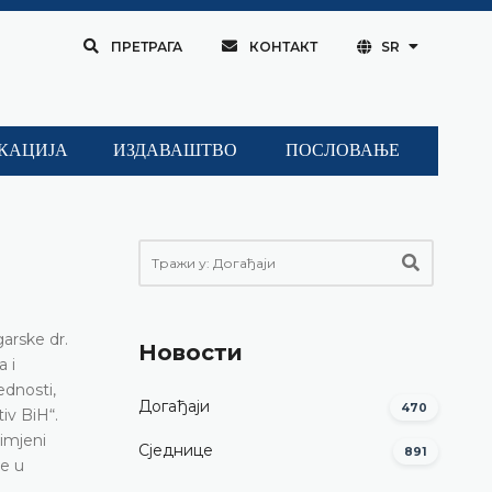
ПРЕТРАГА
КОНТАКТ
SR
КАЦИЈА
ИЗДАВАШТВО
ПОСЛОВАЊЕ
arske dr.
Новости
a i
ednosti,
Догађаји
470
iv BiH“.
rimjeni
Сједнице
891
ve u
,