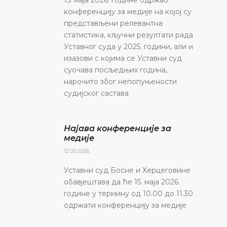
конференцију за медије на којој су
представљени релевантна
статистика, кључни резултати рада
Уставног суда у 2025. години, али и
изазови с којима се Уставни суд
суочава посљедњих година,
нарочито због непопуњености
судијског састава
Најава конференције за
медије
12.05.2026.
Уставни суд Босне и Херцеговине
обавјештава да ће 15. маја 2026.
године у термину од 10.00 до 11.30
одржати конференцију за медије