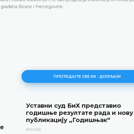
vih građana Bosne i Hercegovine.
ПРЕГЛЕДАЈТЕ СВЕ ИЗ - ДОГАЂАЈИ
Уставни суд БиХ представио
годишње резултате рада и нову
публикацију „Годишњак“
не
18.05.2026.