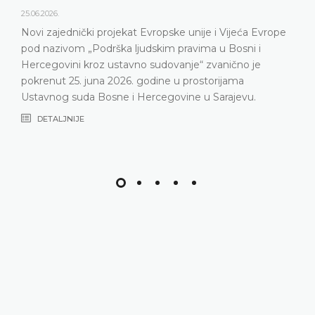
godine održao konferenciju za medije na kojo
predstavljeni relevantna statistika, ključni rezu
eća Evrope
Ustavnog suda u 2025. godini, ali i izazovi s k
ni i
Ustavni sud suočava posljednjih godina, naro
o je
nepopunjenosti sudijskog sastava
a
DETALJNIJE
vu.