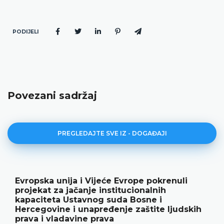
PODIJELI
Povezani sadržaj
PREGLEDAJTE SVE IZ - DOGAĐAJI
nuli
Ustavni sud BiH predstavio godišnj
rezultate rada i novu publikaciju „G
18.05.2026.
judskih
Ustavni sud Bosne i Hercegovine je 15. maja 