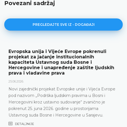
Povezani sadržaj
PREGLEDAJTE SVE IZ - DOGAĐAJI
jeće Evrope pokrenuli
Ustavni sud BiH pr
institucionalnih
rezultate rada i no
g suda Bosne i
18.05.2026.
eđenje zaštite ljudskih
rava
Ustavni sud Bosne i Her
godine održao konferenc
predstavljeni relevantna s
 Evropske unije i Vijeća Evrope
Ustavnog suda u 2025. god
udskim pravima u Bosni i
Ustavni sud suočava pos
o sudovanje“ zvanično je
nepopunjenosti sudijsk
godine u prostorijama
DETALJNIJE
Hercegovine u Sarajevu.