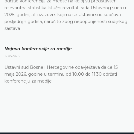
održao konferenciju za medije na kojoj su predstavljeni
relevantna statistika, ključni rezultati rada Ustavnog suda u
2025. godini, ali i izazovi s kojima se Ustavni sud suočava
posljednjih godina, naročito zbog nepopunjenosti sudijskog
sastava
Najava konferencije za medije
12.05.2026.
Ustavni sud Bosne i Hercegovine obavještava da će 15.
maja 2026. godine u terminu od 10.00 do 11.30 održati
konferenciju za medije