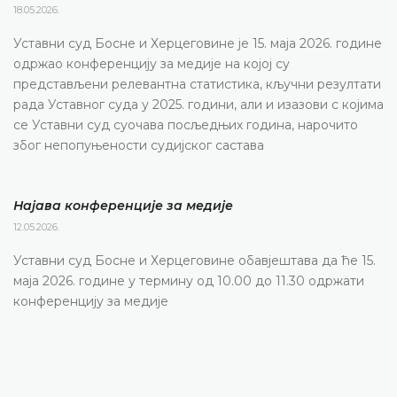
18.05.2026.
Уставни суд Босне и Херцеговине је 15. маја 2026. године
одржао конференцију за медије на којој су
представљени релевантна статистика, кључни резултати
рада Уставног суда у 2025. години, али и изазови с којима
се Уставни суд суочава посљедњих година, нарочито
због непопуњености судијског састава
Најава конференције за медије
12.05.2026.
Уставни суд Босне и Херцеговине обавјештава да ће 15.
маја 2026. године у термину од 10.00 до 11.30 одржати
конференцију за медије