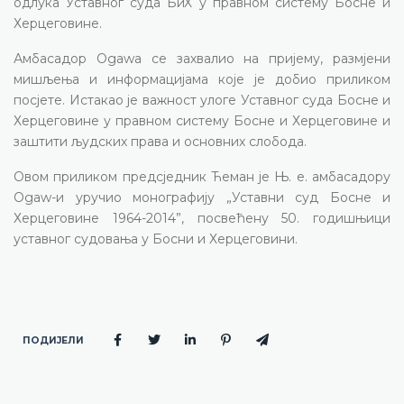
одлука Уставног суда БиХ у правном систему Босне и
Херцеговине.
Амбасадор
Ogawa
се захвалио на пријему, размјени
мишљења и информацијама које је добио приликом
посјете. Истакао је важност улоге Уставног суда Босне и
Херцеговине у правном систему Босне и Херцеговине и
заштити људских права и основних слобода.
Овом приликом предсједник Ћеман је Њ. е. амбасадору
Ogaw
-и
уручио монографију „Уставни суд Босне и
Херцеговине 1964-2014”, посвећену 50. годишњици
уставног судовања у Босни и Херцеговини.
ПОДИЈЕЛИ