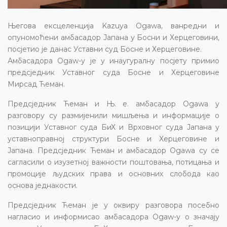
Његова ексцеленција
Kazuya Ogawa
, ванредни и
опуномоћени амбасадор Јапана у Босни и Херцеговини,
посјетио је данас Уставни суд Босне и Херцеговине.
Амбасадора
Ogaw
-у
је у инаугуралну посјету примио
предсједник Уставног суда Босне и Херцеговине
Мирсад Ћеман.
Предсједник Ћеман и Њ. е. амбасадор
Ogawa
у
разговору су размијенили мишљења и информације о
позицији Уставног суда БиХ и Врховног суда Јапана у
уставноправној структури Босне и Херцеговине и
Јапана. Предсједник Ћеман и амбасадор
Ogawa
су се
сагласили о изузетној важности поштовања, потицања и
промоције људских права и основних слобода као
основа једнакости.
Предсједник Ћеман је у оквиру разговора посебно
нагласио и информисао амбасадора
Ogaw
-
у о значају