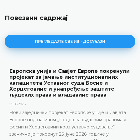
Повезани садржај
ПРЕГЛЕДАЈТЕ СВЕ ИЗ - ДОГАЂАЈИ
Савјет Европе покренули
Уставни суд БиХ 
е институционалних
резултате рада и 
ог суда Босне и
„Годишњак“
апређење заштите
18.05.2026.
владавине права
Уставни суд Босне и Хер
године одржао конферен
ат Европске уније и Савјета
представљени релеван
Подршка људским правима у
резултати рада Уставно
роз уставно судовање“
изазови с којима се У
. јуна 2026. године у
година, нарочито због