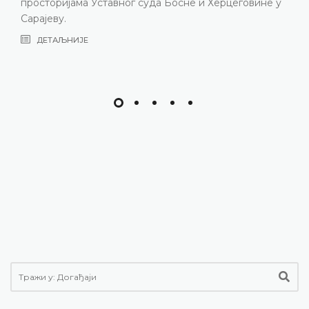
 суда Босне и Херцеговине у
састава
ДЕТАЉНИЈЕ