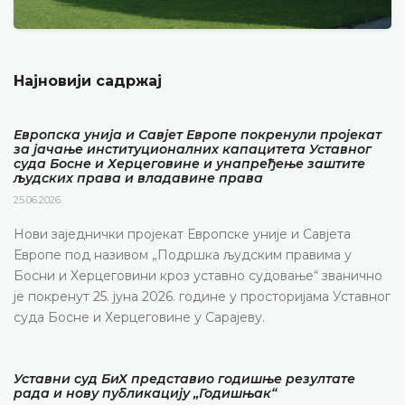
Најновији садржај
Европска унија и Савјет Европе покренули пројекат
за јачање институционалних капацитета Уставног
суда Босне и Херцеговине и унапређење заштите
људских права и владавине права
25.06.2026.
Нови заједнички пројекат Европске уније и Савјета
Европе под називом „Подршка људским правима у
Босни и Херцеговини кроз уставно судовање“ званично
је покренут 25. јуна 2026. године у просторијама Уставног
суда Босне и Херцеговине у Сарајеву.
Уставни суд БиХ представио годишње резултате
рада и нову публикацију „Годишњак“