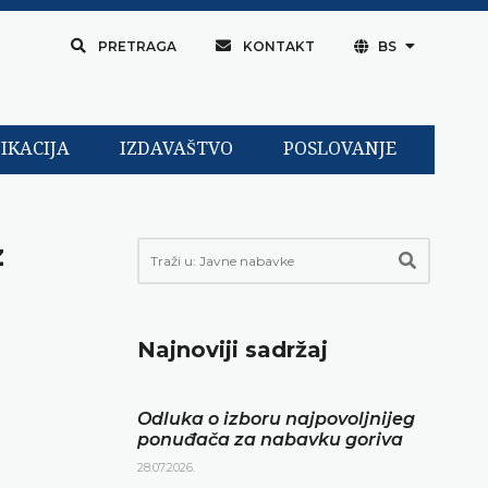
PRETRAGA
KONTAKT
BS
IKACIJA
IZDAVAŠTVO
POSLOVANJE
z
Najnoviji sadržaj
Odluka o izboru najpovoljnijeg
ponuđača za nabavku goriva
28.07.2026.