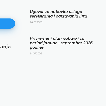
Ugovor za nabavku usluga
servisiranja i održavanja lifta
24.07.2026.
Privremeni plan nabavki za
period januar – septembar 2026.
ranja
Privremeni plan nabavki za per
godine
januar – septembar 2026. godin
14.07.2026.
14.07.2026.
DETALJNIJE