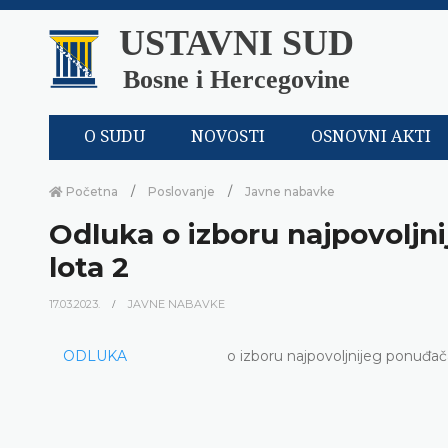
USTAVNI SUD
Bosne i Hercegovine
O SUDU
NOVOSTI
OSNOVNI AKTI
Početna
Poslovanje
Javne nabavke
Odluka o izboru najpovoljni
lota 2
17.03.2023.
JAVNE NABAVKE
ODLUKA
o izboru najpovoljnijeg ponuđača 