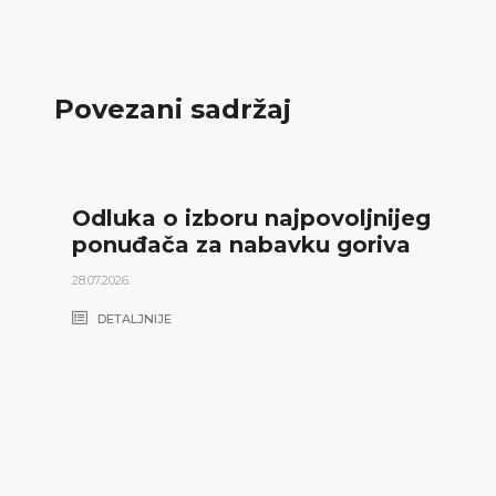
Povezani sadržaj
Odluka o izboru najpovoljnijeg
ponuđača za nabavku goriva
28.07.2026.
DETALJNIJE