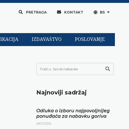
PRETRAGA
KONTAKT
BS
IKACIJA
IZDAVAŠTVO
POSLOVANJE
Najnoviji sadržaj
Odluka o izboru najpovoljnijeg
ponuđača za nabavku goriva
28.07.2026.