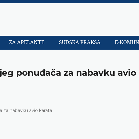
ZA APELANTE
SUDSKA PRAKSA
E-KOMUN
ijeg ponuđača za nabavku avio
a za nabavku avio karata