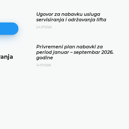
Ugovor za nabavku usluga
servisiranja i održavanja lifta
24.07.2026.
Privremeni plan nabavki za
period januar – septembar 2026.
ranja
Privremeni plan nabavki za per
godine
januar – septembar 2026. godin
14.07.2026.
14.07.2026.
DETALJNIJE