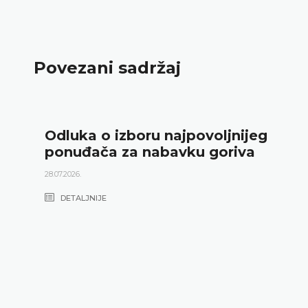
Povezani sadržaj
Odluka o izboru najpovoljnijeg
ponuđača za nabavku goriva
28.07.2026.
DETALJNIJE