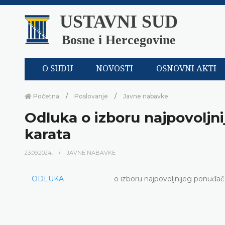
USTAVNI SUD
Bosne i Hercegovine
O SUDU
NOVOSTI
OSNOVNI AKTI
Početna
Poslovanje
Javne nabavke
Odluka o izboru najpovoljn
karata
23.09.2024.
JAVNE NABAVKE
ODLUKA
o izboru najpovoljnijeg ponuđač