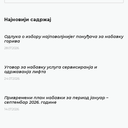
Најновији садржај
Одлука о избору најповолјнијег понуђача за набавку
горива
28.07.2026.
Уговор за набавку услуга сервисиранја и
одржаванја лифта
24.07.2026.
Привремени план набавки за период јануар –
септембар 2026. године
14.07.2026.