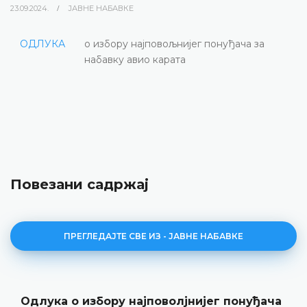
23.09.2024.
ЈАВНЕ НАБАВКЕ
ОДЛУКА
о избору најповољнијег понуђача за
набавку авио карата
Повезани садржај
ПРЕГЛЕДАЈТЕ СВЕ ИЗ - ЈАВНЕ НАБАВКЕ
Одлука о избору најповолјнијег понуђача