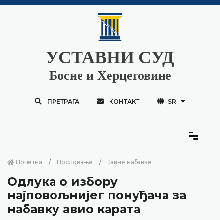
УСТАВНИ СУД
Босне и Херцеговине
ПРЕТРАГА
КОНТАКТ
SR
Почетна
Пословање
Јавне набавке
Одлука о избору
најповољнијег понуђача за
набавку авио карата