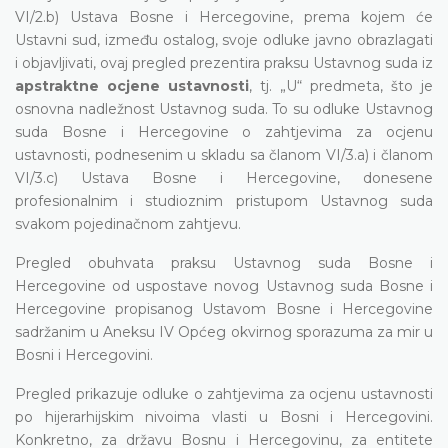
VI/2.b) Ustava Bosne i Hercegovine, prema kojem će
Ustavni sud, između ostalog, svoje odluke javno obrazlagati
i objavljivati, ovaj pregled prezentira praksu Ustavnog suda iz
apstraktne ocjene ustavnosti
, tj. „U“ predmeta, što je
osnovna nadležnost Ustavnog suda. To su odluke Ustavnog
suda Bosne i Hercegovine o zahtjevima za ocjenu
ustavnosti, podnesenim u skladu sa članom VI/3.a) i članom
VI/3.c) Ustava Bosne i Hercegovine, donesene
profesionalnim i studioznim pristupom Ustavnog suda
svakom pojedinačnom zahtjevu.
Pregled obuhvata praksu Ustavnog suda Bosne i
Hercegovine od uspostave novog Ustavnog suda Bosne i
Hercegovine propisanog Ustavom Bosne i Hercegovine
sadržanim u Aneksu IV Općeg okvirnog sporazuma za mir u
Bosni i Hercegovini.
Pregled prikazuje odluke o zahtjevima za ocjenu ustavnosti
po hijerarhijskim nivoima vlasti u Bosni i Hercegovini.
Konkretno, za državu Bosnu i Hercegovinu, za entitete