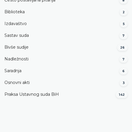
Često postavljana pitanja
8
Biblioteka
2
Izdavaštvo
5
Sastav suda
7
Bivše sudije
26
Nadležnosti
7
Saradnja
6
Osnovni akti
3
Praksa Ustavnog suda BiH
142