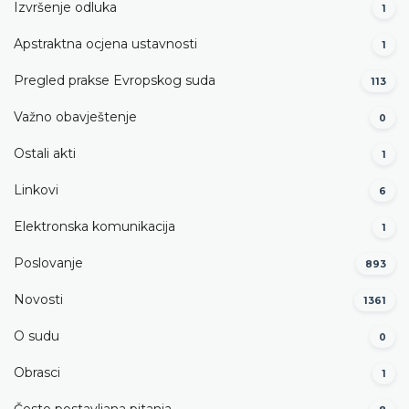
Izvršenje odluka
1
Apstraktna ocjena ustavnosti
1
Pregled prakse Evropskog suda
113
Važno obavještenje
0
Ostali akti
1
Linkovi
6
Elektronska komunikacija
1
Poslovanje
893
Novosti
1361
O sudu
0
Obrasci
1