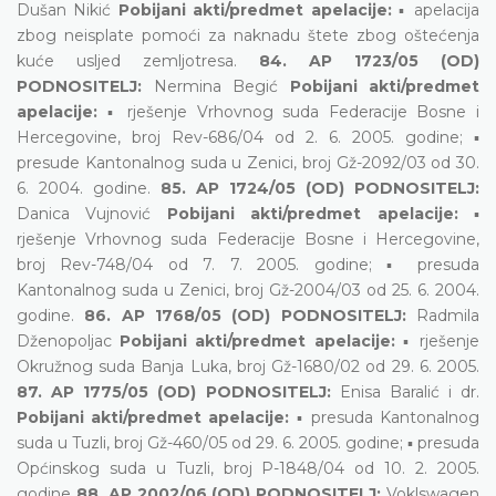
Dušan Nikić
Pobijani akti/predmet apelacije:
▪ apelacija
zbog neisplate pomoći za naknadu štete zbog oštećenja
kuće usljed zemljotresa.
84. AP 1723/05 (OD)
PODNOSITELJ:
Nermina Begić
Pobijani akti/predmet
apelacije:
▪ rješenje Vrhovnog suda Federacije Bosne i
Hercegovine, broj Rev-686/04 od 2. 6. 2005. godine; ▪
presude Kantonalnog suda u Zenici, broj Gž-2092/03 od 30.
6. 2004. godine.
85. AP 1724/05 (OD) PODNOSITELJ:
Danica Vujnović
Pobijani akti/predmet apelacije:
▪
rješenje Vrhovnog suda Federacije Bosne i Hercegovine,
broj Rev-748/04 od 7. 7. 2005. godine; ▪ presuda
Kantonalnog suda u Zenici, broj Gž-2004/03 od 25. 6. 2004.
godine.
86. AP 1768/05 (OD) PODNOSITELJ:
Radmila
Dženopoljac
Pobijani akti/predmet apelacije:
▪ rješenje
Okružnog suda Banja Luka, broj Gž-1680/02 od 29. 6. 2005.
87. AP 1775/05 (OD) PODNOSITELJ:
Enisa Baralić i dr.
Pobijani akti/predmet apelacije:
▪ presuda Kantonalnog
suda u Tuzli, broj Gž-460/05 od 29. 6. 2005. godine; ▪ presuda
Općinskog suda u Tuzli, broj P-1848/04 od 10. 2. 2005.
godine
88. AP 2002/06 (OD) PODNOSITELJ:
Voklswagen