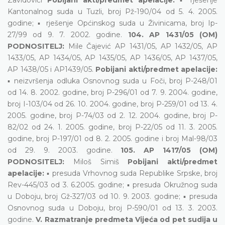
Kantonalnog suda u Tuzli, broj Pž-190/04 od 5. 4. 2005.
godine; ▪ rješenje Općinskog suda u Živinicama, broj Ip-
27/99 od 9. 7. 2002. godine.
104. AP 1431/05 (OM)
PODNOSITELJ:
Mile Čajević AP 1431/05, AP 1432/05, AP
1433/05, AP 1434/05, AP 1435/05, AP 1436/05, AP 1437/05,
AP 1438/05 i AP1439/05.
Pobijani akti/predmet apelacije:
▪ neizvršenja odluka Osnovnog suda u Foči, broj P-248/01
od 14. 8. 2002. godine, broj P-296/01 od 7. 9. 2004. godine,
broj I-103/04 od 26. 10. 2004. godine, broj P-259/01 od 13. 4.
2005. godine, broj P-74/03 od 2. 12. 2004. godine, broj P-
82/02 od 24. 1. 2005. godine, broj P-22/05 od 11. 3. 2005.
godine, broj P-197/01 od 8. 2. 2005. godine i broj Mal-98/03
od 29. 9. 2003. godine.
105. AP 1417/05 (OM)
PODNOSITELJ:
Miloš Simiš
Pobijani akti/predmet
apelacije:
▪ presuda Vrhovnog suda Republike Srpske, broj
Rev-445/03 od 3. 6.2005. godine; ▪ presuda Okružnog suda
u Doboju, broj Gž-327/03 od 10. 9. 2003. godine; ▪ presuda
Osnovnog suda u Doboju, broj P-590/01 od 13. 3. 2003.
godine.
V. Razmatranje predmeta Vijeća od pet sudija u