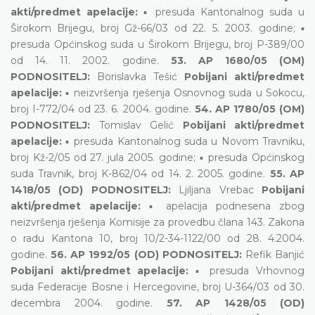
akti/predmet apelacije:
▪ presuda Kantonalnog suda u
Širokom Brijegu, broj Gž-66/03 od 22. 5. 2003. godine; ▪
presuda Općinskog suda u Širokom Brijegu, broj P-389/00
od 14. 11. 2002. godine.
53. AP 1680/05 (OM)
PODNOSITELJ:
Borislavka Tešić
Pobijani akti/predmet
apelacije:
▪ neizvršenja rješenja Osnovnog suda u Sokocu,
broj I-772/04 od 23. 6. 2004. godine.
54. AP 1780/05 (OM)
PODNOSITELJ:
Tomislav Gelić
Pobijani akti/predmet
apelacije:
▪ presuda Kantonalnog suda u Novom Travniku,
broj Kž-2/05 od 27. jula 2005. godine; ▪ presuda Općinskog
suda Travnik, broj K-862/04 od 14. 2. 2005. godine.
55. AP
1418/05 (OD) PODNOSITELJ:
Ljiljana Vrebac
Pobijani
akti/predmet apelacije:
▪ apelacija podnesena zbog
neizvršenja rješenja Komisije za provedbu člana 143. Zakona
o radu Kantona 10, broj 10/2-34-1122/00 od 28. 4.2004.
godine.
56. AP 1992/05 (OD) PODNOSITELJ:
Refik Banjić
Pobijani akti/predmet apelacije:
▪ presuda Vrhovnog
suda Federacije Bosne i Hercegovine, broj U-364/03 od 30.
decembra 2004. godine.
57. AP 1428/05 (OD)