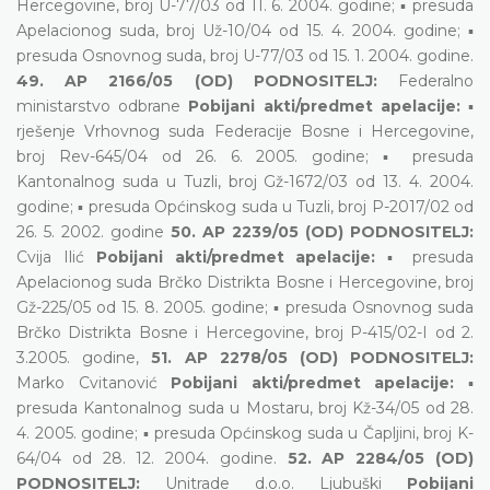
Hercegovine, broj U-77/03 od 11. 6. 2004. godine; ▪ presuda
Apelacionog suda, broj Už-10/04 od 15. 4. 2004. godine; ▪
presuda Osnovnog suda, broj U-77/03 od 15. 1. 2004. godine.
49. AP 2166/05 (OD) PODNOSITELJ:
Federalno
ministarstvo odbrane
Pobijani akti/predmet apelacije:
▪
rješenje Vrhovnog suda Federacije Bosne i Hercegovine,
broj Rev-645/04 od 26. 6. 2005. godine; ▪ presuda
Kantonalnog suda u Tuzli, broj Gž-1672/03 od 13. 4. 2004.
godine; ▪ presuda Općinskog suda u Tuzli, broj P-2017/02 od
26. 5. 2002. godine
50. AP 2239/05 (OD) PODNOSITELJ:
Cvija Ilić
Pobijani akti/predmet apelacije:
▪ presuda
Apelacionog suda Brčko Distrikta Bosne i Hercegovine, broj
Gž-225/05 od 15. 8. 2005. godine; ▪ presuda Osnovnog suda
Brčko Distrikta Bosne i Hercegovine, broj P-415/02-I od 2.
3.2005. godine,
51. AP 2278/05 (OD) PODNOSITELJ:
Marko Cvitanović
Pobijani akti/predmet apelacije:
▪
presuda Kantonalnog suda u Mostaru, broj Kž-34/05 od 28.
4. 2005. godine; ▪ presuda Općinskog suda u Čapljini, broj K-
64/04 od 28. 12. 2004. godine.
52. AP 2284/05 (OD)
PODNOSITELJ:
Unitrade d.o.o. Ljubuški
Pobijani