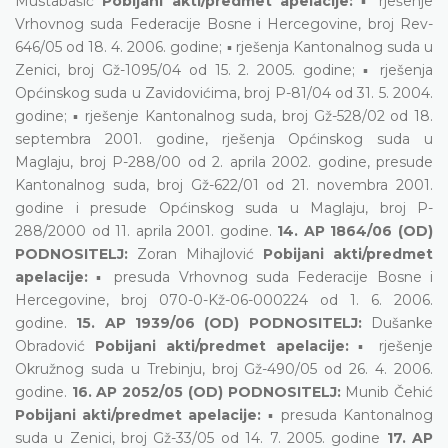
Mustabašić
Pobijani akti/predmet apelacije:
▪ rješenje
Vrhovnog suda Federacije Bosne i Hercegovine, broj Rev-
646/05 od 18. 4. 2006. godine; ▪ rješenja Kantonalnog suda u
Zenici, broj Gž-1095/04 od 15. 2. 2005. godine; ▪ rješenja
Općinskog suda u Zavidovićima, broj P-81/04 od 31. 5. 2004.
godine; ▪ rješenje Kantonalnog suda, broj Gž-528/02 od 18.
septembra 2001. godine, rješenja Općinskog suda u
Maglaju, broj P-288/00 od 2. aprila 2002. godine, presude
Kantonalnog suda, broj Gž-622/01 od 21. novembra 2001.
godine i presude Općinskog suda u Maglaju, broj P-
288/2000 od 11. aprila 2001. godine.
14. AP 1864/06 (OD)
PODNOSITELJ:
Zoran Mihajlović
Pobijani akti/predmet
apelacije:
▪ presuda Vrhovnog suda Federacije Bosne i
Hercegovine, broj 070-0-Kž-06-000224 od 1. 6. 2006.
godine.
15. AP 1939/06 (OD) PODNOSITELJ:
Dušanke
Obradović
Pobijani akti/predmet apelacije:
▪ rješenje
Okružnog suda u Trebinju, broj Gž-490/05 od 26. 4. 2006.
godine.
16. AP 2052/05 (OD) PODNOSITELJ:
Munib Čehić
Pobijani akti/predmet apelacije:
▪ presuda Kantonalnog
suda u Zenici, broj Gž-33/05 od 14. 7. 2005. godine
17. AP