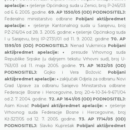
apelacije:
▪ rješenje Općinskog suda u Zenici, broj P-245/03
od 6. 6. 2005. godine.
69. AP 1550/05 (OD) PODNOSITELJ:
Federalno ministarstvo odbrane
Pobijani akti/predmet
apelacije:
▪ rješenje Kantonalnog suda u Sarajevu, broj
PŽ-216/04 od 28. 3. 2005. godine; ▪ rješenje Općinskog suda
I u Sarajevu, broj IP-2731/01 od 11. 9. 2002. godine
70. AP
1595/05 (OD) PODNOSITELJ:
Nenad Vukmirica
Pobijani
akti/predmet apelacije:
▪ presude Vrhovnog suda
Republike Srpske (u daljnjem tekstu: Vrhovni sud), broj U-
763/03 od 11. maja 2005. godine.
71. AP 1632/05 (OD)
PODNOSITELJ:
Gojko i Vera Božović
Pobijani
akti/predmet apelacije:
▪ zaključak Odjela za odbranu Novi
Grad Uprave za odbranu Sarajevo Ministarstva odbrane
Federacije Bosne i Hercegovine, broj 20-4-10-34-9-671/04
od 2. 7. 2004. godine.
72. AP 1641/05 (OD) PODNOSITELJ:
Asim Kovač
Pobijani akti/predmet apelacije:
▪ rješenje
Vrhovnog suda Federacije Bosne i Hercegovine, broj
Kž-327/05 od 12. 7. 2005. godine.
73. AP 1714/05 (OD)
PODNOSITELJ:
Slavko Kuprešak
Pobijani akti/predmet