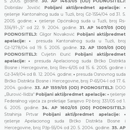
5. 2005. godine.
30. AP 1463/05 (OD) PODNOSITELJ:
Dobrislav Jovičić
Pobijani akti/predmet apelacije:
▪
rješenje Kantonalnog suda u Tuzli, broj Gž-1554/04 od 31. 5.
2005. godine; ▪ rješenje Općinskog suda u Tuzli, broj Rs-
336/91-„S“ od 22. 9. 2004. godine.
31. AP 1407/05 (OD)
PODNOSITELJ:
Gligor Novaković
Pobijani akti/predmet
apelacije:
▪ presuda Kantonalnog suda u Tuzli, broj
Gž-1278/04 od 19. 5. 2005. godine.
32. AP 1305/05 (OD)
PODNOSITELJ:
Cvijetin Đurić
Pobijani akti/predmet
apelacije:
▪ presuda Apelacionog suda Brčko Distrikta
Bosne i Hercegovine, broj Rev-6/05 od 15. 6. 2005. godine i
Gž-349/04 od 8. 12. 2004. godine; ▪ presuda Osnovnog suda
Brčko Distrikta Bosne i Hercegovine, broj P-65/04-I od 17. 6.
2004. godine.
33. AP 1559/05 (OD) PODNOSITELJ:
DOO
„Burović-Ilidža“
Pobijani akti/predmet apelacije:
▪ rješenje
Federalnog vijeća za prekršaje Sarajevo Pž-broj: 331/05 od 1.
6. 2005. godine.
34. AP 1602/05 (OD) PODNOSITELJ:
Strahinja Prtvar
Pobijani akti/predmet apelacije:
▪
rješenje Apelacionog suda Brčko Distrikta Bosne i
Hercegovine, broj Pžp-55/04 od 20. 5. 2004. godine.
35. AP