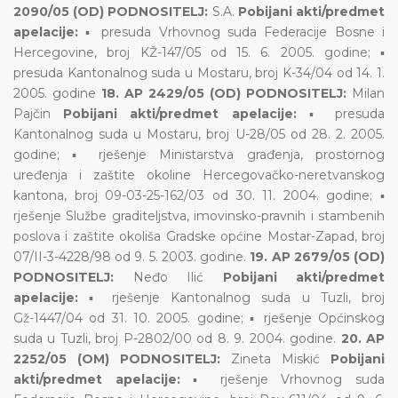
2090/05 (OD) PODNOSITELJ:
S.A.
Pobijani akti/predmet
apelacije:
▪ presuda Vrhovnog suda Federacije Bosne i
Hercegovine, broj KŽ-147/05 od 15. 6. 2005. godine; ▪
presuda Kantonalnog suda u Mostaru, broj K-34/04 od 14. 1.
2005. godine
18. AP 2429/05 (OD) PODNOSITELJ:
Milan
Pajčin
Pobijani akti/predmet apelacije:
▪ presuda
Kantonalnog suda u Mostaru, broj U-28/05 od 28. 2. 2005.
godine; ▪ rješenje Ministarstva građenja, prostornog
uređenja i zaštite okoline Hercegovačko-neretvanskog
kantona, broj 09-03-25-162/03 od 30. 11. 2004. godine; ▪
rješenje Službe graditeljstva, imovinsko-pravnih i stambenih
poslova i zaštite okoliša Gradske općine Mostar-Zapad, broj
07/II-3-4228/98 od 9. 5. 2003. godine.
19. AP 2679/05 (OD)
PODNOSITELJ:
Neđo Ilić
Pobijani akti/predmet
apelacije:
▪ rješenje Kantonalnog suda u Tuzli, broj
Gž-1447/04 od 31. 10. 2005. godine; ▪ rješenje Općinskog
suda u Tuzli, broj P-2802/00 od 8. 9. 2004. godine.
20. AP
2252/05 (OM) PODNOSITELJ:
Zineta Miskić
Pobijani
akti/predmet apelacije:
▪ rješenje Vrhovnog suda