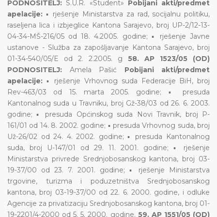
PODNOSITELJ:
S.U.R. «Student»
Pobijani akti/predmet
apelacije:
▪ rješenje Ministarstva za rad, socijalnu politiku,
raseljena lica i izbjeglice Kantona Sarajevo, broj UP-2/12-13-
04-34-MŠ-216/05 od 18. 4.2005. godine; ▪ rješenje Javne
ustanove - Služba za zapošljavanje Kantona Sarajevo, broj
01-34-540/05/E od 2. 2.2005. g
58. AP 1523/05 (OD)
PODNOSITELJ:
Amela Pašić
Pobijani akti/predmet
apelacije:
▪ rješenje Vrhovnog suda Federacije BiH, broj
Rev-463/03 od 15. marta 2005. godine; ▪ presuda
Kantonalnog suda u Travniku, broj Gž-38/03 od 26. 6. 2003.
godine; ▪ presuda Općinskog suda Novi Travnik, broj P-
161/01 od 14. 8. 2002. godine; ▪ presuda Vrhovnog suda, broj
Už-26/02 od 24. 4. 2002. godine; ▪ presuda Kantonalnog
suda, broj U-147/01 od 29. 11. 2001. godine; ▪ rješenje
Ministarstva privrede Srednjobosanskog kantona, broj 03-
19-37/00 od 23. 7. 2001. godine; ▪ rješenje Ministarstva
trgovine, turizma i poduzetništva Srednjobosanskog
kantona, broj 03-19-37/00 od 22. 6. 2000. godine, i odluke
Agencije za privatizaciju Srednjobosanskog kantona, broj 01-
19-2201/4-2000 od 5. 5. 2000. godine.
59. AP 1551/05 (OD)