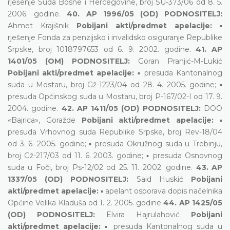
rješenje Suda Bosne i Hercegovine, broj SU-373/06 od 8. 5.
2006. godine.
40. AP 1996/05 (OD) PODNOSITELJ:
Ahmet Krajišnik
Pobijani akti/predmet apelacije:
▪
rješenje Fonda za penzijsko i invalidsko osiguranje Republike
Srpske, broj 1018797653 od 6. 9. 2002. godine.
41. AP
1401/05 (OM) PODNOSITELJ:
Goran Pranjić-M-Lukić
Pobijani akti/predmet apelacije:
▪ presuda Kantonalnog
suda u Mostaru, broj Gž-1223/04 od 28. 4. 2005. godine; ▪
presuda Općinskog suda u Mostaru, broj P-167/02-I od 17. 9.
2004. godine.
42. AP 1411/05 (OD) PODNOSITELJ:
DOO
«Bajrica», Goražde
Pobijani akti/predmet apelacije:
▪
presuda Vrhovnog suda Republike Srpske, broj Rev-18/04
od 3. 6. 2005. godine; ▪ presuda Okružnog suda u Trebinju,
broj Gž-217/03 od 11. 6. 2003. godine; ▪ presuda Osnovnog
suda u Foči, broj Ps-12/02 od 25. 11. 2002. godine.
43. AP
1337/05 (OD) PODNOSITELJ:
Said Huskić
Pobijani
akti/predmet apelacije:
▪ apelant osporava dopis načelnika
Općine Velika Kladuša od 1. 2. 2005. godine
44. AP 1425/05
(OD) PODNOSITELJ:
Elvira Hajrulahović
Pobijani
akti/predmet apelacije:
▪ presuda Kantonalnog suda u