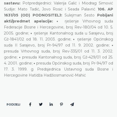
sastavu:
Potpredsjednici: Valerija Galić i Miodrag Simović
Sudije: Mato Tadić, Jovo Rosić i Seada Palavrić
106. AP
1631/05 (OD) PODNOSITELJ:
Sulejman Šesto
Pobijani
akti/predmet apelacije:
▪ rješenje Vrhovnog suda
Federacije Bosne i Hercegovine, broj Rev-180/04 od 10. 5.
2005. godine; ▪ rješenje Kantonalnog suda u Sarajevu, broj
Gž-1841/02 od 18. 11. 2003. godine; ▪ rješenje Općinskog
suda II Sarajevo, broj Pr-94/97 od 11. 9. 2002. godine; ▪
presuda Vrhovnog suda, broj Rev-335/01 od 11. 3. 2002.
godine; ▪ presuda Kantonalnog suda, broj Gž-429/01 od 25.
4. 2001. godine; ▪ presuda Općinskog suda, broj Pr-94/97 od
17. 3. 1999. g Predsjednica Ustavnog suda Bosne i
Hercegovine Hatidža Hadžiosmanović-Mahić
PODIJELI