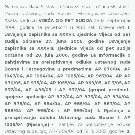
Na osnovu člana 9. stav 1. i člana 34. stav 1. i člana 36. stav 1.
Pravila Ustavnog suda Bosne i Hercegovine zakazujem
XXXIX. sjednicu
VIJEĆA OD PET SUDIJA
za 12. septembar
2006. godine sa početkom u 9:30 sati Dnevni red:
I.
Usvajanje zapisnika sa XXXVII. sjednice Vijeća od pet
sudija održane 27. juna 2006. godine Usvajanje
zapisnika sa XXXVIII. sjednice Vijeća od pet sudija
održane od 20. jula 2006. godine I.a Informacija o
zahtjevima za preispitivanje odluka ustavnog suda
Bosne i Hercegovine u predmetima: AP 870/04, AP
1047/04, AP 1084/04, AP 1085/04, AP 967/04, AP AP
970/05, AP 935/04, AP 1055/04, AP 969/05, AP 7/05, AP
837/04, AP 495/05 i AP 972/04 (grupni predmet-
spojene apelacije AP 972/04, AP 973/04, AP 974/04,
AP 975/04, AP 984/04, AP 985/04, AP 987/04, AP
988/04, AP 998/04 i AP 999/04) II. Rješenja o
preispitivanju odluka Ustavnog suda Bosne
1. AP
1009/04 (Rješenje)
▪ zahtjev za preispitivanje odluke
Ustavnog suda, broj AP-1009/04 od 18. 1. 2005. godine.
2.