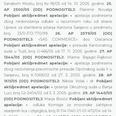
Sanskom Mostu, broj Kv-18/05 od 14. 10. 2005. godine.
25.
AP 2500/05 (OD) PODNOSITELJ:
Planimir Novalija
Pobijani akti/predmet apelacije:
▪ apelacija podnesena
zbog nedonošenja odluke u razumnom roku od strane
Uprave za stambena pitanja Kantona Sarajevo u predmetu
broj 23/0-372-770/99.
26. AP 2579/05 (OD)
PODNOSITELJ:
«SAŠ COMMERCE» doo Gračanica
Pobijani akti/predmet apelacije:
▪ presuda Kantonalnog
suda u Tuzli, broj U-466/05 od 17. 11. 2005. godine.
27. AP
1344/05 (OD) PODNOSITELJ:
Marina Bajagić-Rajković
Pobijani akti/predmet apelacije:
▪ apelacija podnesena
zbog neizvršenja pravomoćne presude Općinskog suda II u
Sarajevu, broj K-1069/02 od 27. 3. 2003. godine.
28. AP
1511/05 (OD) PODNOSITELJ:
Nikola Volaš i dr.
Pobijani
akti/predmet apelacije:
▪ rješenje Okružnog suda u Banja
Luci, broj Gž-2404/02 od 3. 3. 2005. godine.
29. AP 1440/05
(OD) PODNOSITELJ:
Marija Boričić
Pobijani akti/predmet
apelacije:
▪ odluka Komisije za imovinske zahtijeve
raseljenih lica i izbjeglica, broj R-114-1140-1/1-01-472/04 od 14.