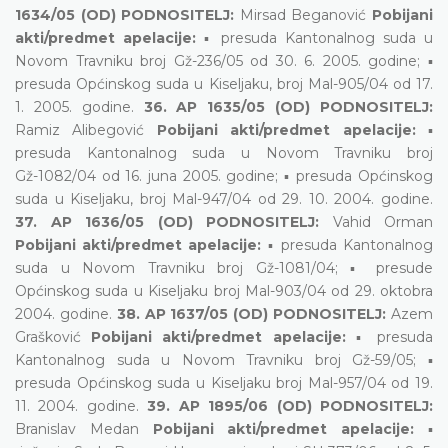
1634/05 (OD) PODNOSITELJ:
Mirsad Beganović
Pobijani
akti/predmet apelacije:
▪ presuda Kantonalnog suda u
Novom Travniku broj Gž-236/05 od 30. 6. 2005. godine; ▪
presuda Općinskog suda u Kiseljaku, broj Mal-905/04 od 17.
1. 2005. godine.
36. AP 1635/05 (OD) PODNOSITELJ:
Ramiz Alibegović
Pobijani akti/predmet apelacije:
▪
presuda Kantonalnog suda u Novom Travniku broj
Gž-1082/04 od 16. juna 2005. godine; ▪ presuda Općinskog
suda u Kiseljaku, broj Mal-947/04 od 29. 10. 2004. godine.
37. AP 1636/05 (OD) PODNOSITELJ:
Vahid Orman
Pobijani akti/predmet apelacije:
▪ presuda Kantonalnog
suda u Novom Travniku broj Gž-1081/04; ▪ presude
Općinskog suda u Kiseljaku broj Mal-903/04 od 29. oktobra
2004. godine.
38. AP 1637/05 (OD) PODNOSITELJ:
Azem
Grašković
Pobijani akti/predmet apelacije:
▪ presuda
Kantonalnog suda u Novom Travniku broj Gž-59/05; ▪
presuda Općinskog suda u Kiseljaku broj Mal-957/04 od 19.
11. 2004. godine.
39. AP 1895/06 (OD) PODNOSITELJ:
Branislav Medan
Pobijani akti/predmet apelacije:
▪