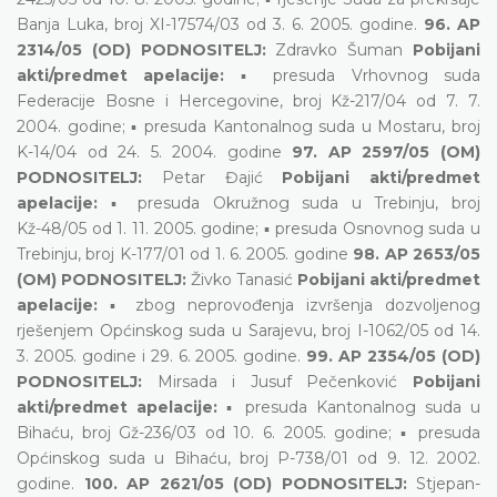
Banja Luka, broj XI-17574/03 od 3. 6. 2005. godine.
96. AP
2314/05 (OD) PODNOSITELJ:
Zdravko Šuman
Pobijani
akti/predmet apelacije:
▪ presuda Vrhovnog suda
Federacije Bosne i Hercegovine, broj Kž-217/04 od 7. 7.
2004. godine; ▪ presuda Kantonalnog suda u Mostaru, broj
K-14/04 od 24. 5. 2004. godine
97. AP 2597/05 (OM)
PODNOSITELJ:
Petar Đajić
Pobijani akti/predmet
apelacije:
▪ presuda Okružnog suda u Trebinju, broj
Kž-48/05 od 1. 11. 2005. godine; ▪ presuda Osnovnog suda u
Trebinju, broj K-177/01 od 1. 6. 2005. godine
98. AP 2653/05
(OM) PODNOSITELJ:
Živko Tanasić
Pobijani akti/predmet
apelacije:
▪ zbog neprovođenja izvršenja dozvoljenog
rješenjem Općinskog suda u Sarajevu, broj I-1062/05 od 14.
3. 2005. godine i 29. 6. 2005. godine.
99. AP 2354/05 (OD)
PODNOSITELJ:
Mirsada i Jusuf Pečenković
Pobijani
akti/predmet apelacije:
▪ presuda Kantonalnog suda u
Bihaću, broj Gž-236/03 od 10. 6. 2005. godine; ▪ presuda
Općinskog suda u Bihaću, broj P-738/01 od 9. 12. 2002.
godine.
100. AP 2621/05 (OD) PODNOSITELJ:
Stjepan-