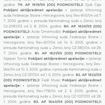
godine.
79. AP 1619/05 (OD) PODNOSITELJ:
Ejub Čajo
Pobijani akti/predmet apelacije:
▪ rješenje Vrhovnog
suda Federacije Bosne i Hercegovine, broj Rev-810/04 od 7.
7. 2005. godine; ▪ presuda Kantonalnog suda u Zenici, broj
Gž-2081/03 od 5. 8. 2004. godine.
80. AP 1620/05 (OD)
PODNOSITELJ:
Avdo Omerhodžić
Pobijani akti/predmet
apelacije:
▪ rješenje Vrhovnog suda Federacije Bosne i
Hercegovine, broj Rev-607/04 od 14. 6. 2005. godine; ▪
presuda Kantonalnog suda u Zenici, broj GŽ-380/04 od 28.
7. 2004. godine.
81. AP 1621/05 (OD) PODNOSITELJ:
Stjepan Tomić
Pobijani akti/predmet apelacije:
▪ rješenje
Vrhovnog suda Federacije Bosne i Hercegovine, broj Rev-
564/04 od 10. 5. 2005. godine; ▪ presuda Kantonalnog suda u
Zenici, broj GŽ-337/04 od 1. 6. 2004. godine.
82. AP 1622/05
(OD) PODNOSITELJ:
Fadil Musić
Pobijani akti/predmet
apelacije:
▪ rješenje Vrhovnog suda Federacije Bosne i
Hercegovine, broj Rev-178/04 od 2. 6. 2005. godine; ▪
presuda Kantonalnog suda u Zenici, broj GŽ-1037/03 od 28.
1. 2004. godine.
83. AP 1640/05 (OD) PODNOSITELJ: