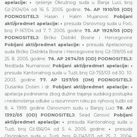
apelacije:
▪ rješenje Okružnog suda u Banja Luci, broj
Gž-2104/04 od 16. 5. 2005. godine.
74. AP 1910/05 (OD)
PODNOSITELJ:
Hasan i Halim Mujanović
Pobijani
akti/predmet apelacije:
▪ presuda Osnovnog suda u Foči,
broj P-167/04 od 7. 7. 2005. godine
75. AP 1929/05 (OD)
PODNOSITELJ:
Brčko Distrikt Bosne i Hercegovine
Pobijani akti/predmet apelacije:
▪ presuda Apelacionog
suda Brčko Distrikta Bosne i Hercegovine broj Gž-139/05 od
25. 8. 2005. godine.
76. AP 2674/05 (OD) PODNOSITELJ:
Nedžada Numanović
Pobijani akti/predmet apelacije:
▪
presuda Kantonalnog suda u Tuzli, broj Gž-753/03 od 30. 10.
2003. godine
77. AP 1257/05 (OM) PODNOSITELJ:
Dušanka Došen i dr.
Pobijani akti/predmet apelacije:
▪
apelacija podnesena zbog dužine trajanja sudskog postupka
i nedonošenja odluke u razumnom roku po njihovoj tužbi od
8. 4. 1999. godine Osnovnom sudu u Banjoj Luci
78. AP
1392/05 (OD) PODNOSITELJ:
Sead Gerović
Pobijani
akti/predmet apelacije:
▪ presuda Kantonalnog suda u
Tuzli, broj Gž-556/04 od 5. 4. 2005. godine; ▪ presuda
Općinskog suda u Tuzli, broj P-1143/03 od 25. 2. 2004.