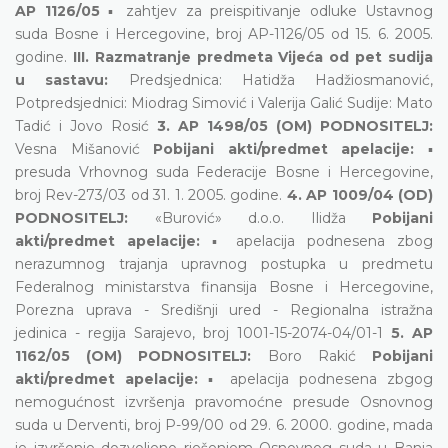
AP 1126/05
▪ zahtjev za preispitivanje odluke Ustavnog
suda Bosne i Hercegovine, broj AP-1126/05 od 15. 6. 2005.
godine.
III. Razmatranje predmeta Vijeća od pet sudija
u sastavu:
Predsjednica: Hatidža Hadžiosmanović,
Potpredsjednici: Miodrag Simović i Valerija Galić Sudije: Mato
Tadić i Jovo Rosić
3. AP 1498/05 (OM) PODNOSITELJ:
Vesna Mišanović
Pobijani akti/predmet apelacije:
▪
presuda Vrhovnog suda Federacije Bosne i Hercegovine,
broj Rev-273/03 od 31. 1. 2005. godine.
4. AP 1009/04 (OD)
PODNOSITELJ:
«Burović» d.o.o. Ilidža
Pobijani
akti/predmet apelacije:
▪ apelacija podnesena zbog
nerazumnog trajanja upravnog postupka u predmetu
Federalnog ministarstva finansija Bosne i Hercegovine,
Porezna uprava - Središnji ured - Regionalna istražna
jedinica - regija Sarajevo, broj 1001-15-2074-04/01-1
5. AP
1162/05 (OM) PODNOSITELJ:
Boro Rakić
Pobijani
akti/predmet apelacije:
▪ apelacija podnesena zbgog
nemogućnost izvršenja pravomoćne presude Osnovnog
suda u Derventi, broj P-99/00 od 29. 6. 2000. godine, mada
je izvršenje dozvoljeno rješenjem Osnovnog suda u Banja