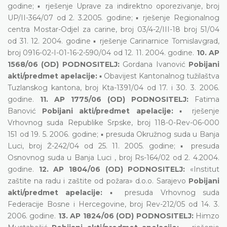
godine; ▪ rješenje Uprave za indirektno oporezivanje, broj
UP/II-364/07 od 2. 3.2005. godine; ▪ rješenje Regionalnog
centra Mostar-Odjel za carine, broj 03/4-2/III-18 broj 51/04
od 31. 12. 2004. godine ▪ rješenje Carinarnice Tomislavgrad,
broj 0916-02-I-01-16-2-590/04 od 12. 11. 2004. godine.
10. AP
1568/06 (OD) PODNOSITELJ:
Gordana Ivanović
Pobijani
akti/predmet apelacije:
▪ Obavijest Kantonalnog tužilaštva
Tuzlanskog kantona, broj Kta-1391/04 od 17. i 30. 3. 2006.
godine.
11. AP 1775/06 (OD) PODNOSITELJ:
Fatima
Banović
Pobijani akti/predmet apelacije:
▪ rješenje
Vrhovnog suda Republike Srpske, broj 118-0-Rev-06-000
151 od 19. 5. 2006. godine; ▪ presuda Okružnog suda u Banja
Luci, broj Ž-242/04 od 25. 11. 2005. godine; ▪ presuda
Osnovnog suda u Banja Luci , broj Rs-164/02 od 2. 4.2004.
godine.
12. AP 1804/06 (OD) PODNOSITELJ:
«Institut
zaštite na radu i zaštite od požara» d.o.o. Sarajevo
Pobijani
akti/predmet apelacije:
▪ presuda Vrhovnog suda
Federacije Bosne i Hercegovine, broj Rev-212/05 od 14. 3.
2006. godine.
13. AP 1824/06 (OD) PODNOSITELJ:
Himzo