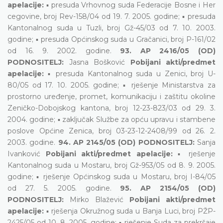
apelacije:
▪ presuda Vrhovnog suda Federacije Bosne i Her
cegovine, broj Rev-158/04 od 19. 7. 2005. godine; ▪ presuda
Kantonalnog suda u Tuzli, broj Gž-45/03 od 7. 10. 2003.
godine; ▪ presuda Općinskog suda u Gračanici, broj P-161/02
od 16. 9. 2002. godine.
93. AP 2416/05 (OD)
PODNOSITELJ:
Jasna Bošković
Pobijani akti/predmet
apelacije:
▪ presuda Kantonalnog suda u Zenici, broj U-
80/05 od 17. 10. 2005. godine; ▪ rješenje Ministarstva za
prostorno uređenje, promet, komunikaciju i zaštitu okoline
Zeničko-Dobojskog kantona, broj 12-23-823/03 od 29. 3.
2004. godine; ▪ zaključak Službe za opću upravu i stambene
poslove Općine Zenica, broj 03-23-12-2408/99 od 26. 2.
2003. godine.
94. AP 2145/05 (OD) PODNOSITELJ:
Sanja
Ivanković
Pobijani akti/predmet apelacije:
▪ rješenje
Kantonalnog suda u Mostaru, broj Gž-953/05 od 8. 9. 2005.
godine; ▪ rješenje Općinskog suda u Mostaru, broj I-84/05
od 27. 5. 2005. godine.
95. AP 2154/05 (OD)
PODNOSITELJ:
Mirko Blažević
Pobijani akti/predmet
apelacije:
▪ rješenja Okružnog suda u Banja Luci, broj PŽP-
2425/05 od 10. 8. 2005. godine; ▪ rješenje Suda za prekršaje