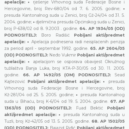
apelacije:
▪ rješenje Vrhovnog suda Federacije Bosne i
Hercegovine, broj Rev-680/04 od 7. 6. 2005. godine; ▪
presuda Kantonalnog suda u Zenici, broj Gž-24/04 od 31. 5.
2004. godine; ▪ djelimična presuda Općinskog suda u Zenici,
broj P-638/02 od 8. 9.2003 . godine.
64. AP 1934/05 (OD)
PODNOSITELJ:
Boro Radišić
Pobijani akti/predmet
apelacije:
▪ Apelacija podnesena radi neisplaćenih penzija
za period april - septembar 1992. godine.
65. AP 2604/05
(OD) PODNOSITELJ:
Neđo Vukmir
Pobijani akti/predmet
apelacije:
▪ apelacijom se osporava obavijest Okružnog
tužilaštva Banja Luka, broj KTA-P-30/05 od 30. 11. 2005.
godine.
66. AP 1492/05 (OM) PODNOSITELJ:
Sead
Kajtezović
Pobijani akti/predmet apelacije:
▪ presuda
Vrhovnog suda Federacije Bosne i Hercegovine, broj
Kž-281/04 od 25. 5. 2005. godine; ▪ presuda Kantonalnog
suda u Bihaću, broj K-6/04 od 19. 5. 2004. godine.
67. AP
1363/05 (OD) PODNOSITELJ:
Fuad Bektić
Pobijani
akti/predmet apelacije:
▪ presuda Kantonalnog suda u
Tuzli, broj Kž-42/05 od 13. 5. 2005. godine.
68. AP 1502/05
(OD) PODNOSITELJ:
Bajazid Riđić
Pobijani akti/predmet