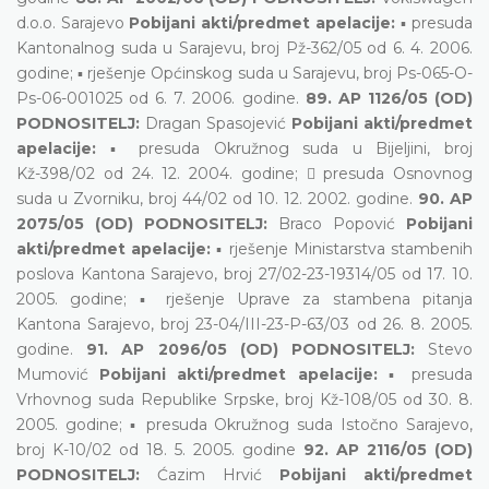
d.o.o. Sarajevo
Pobijani akti/predmet apelacije:
▪ presuda
Kantonalnog suda u Sarajevu, broj Pž-362/05 od 6. 4. 2006.
godine; ▪ rješenje Općinskog suda u Sarajevu, broj Ps-065-O-
Ps-06-001025 od 6. 7. 2006. godine.
89. AP 1126/05 (OD)
PODNOSITELJ:
Dragan Spasojević
Pobijani akti/predmet
apelacije:
▪ presuda Okružnog suda u Bijeljini, broj
Kž-398/02 od 24. 12. 2004. godine;  presuda Osnovnog
suda u Zvorniku, broj 44/02 od 10. 12. 2002. godine.
90. AP
2075/05 (OD) PODNOSITELJ:
Braco Popović
Pobijani
akti/predmet apelacije:
▪ rješenje Ministarstva stambenih
poslova Kantona Sarajevo, broj 27/02-23-19314/05 od 17. 10.
2005. godine; ▪ rješenje Uprave za stambena pitanja
Kantona Sarajevo, broj 23-04/III-23-P-63/03 od 26. 8. 2005.
godine.
91. AP 2096/05 (OD) PODNOSITELJ:
Stevo
Mumović
Pobijani akti/predmet apelacije:
▪ presuda
Vrhovnog suda Republike Srpske, broj Kž-108/05 od 30. 8.
2005. godine; ▪ presuda Okružnog suda Istočno Sarajevo,
broj K-10/02 od 18. 5. 2005. godine
92. AP 2116/05 (OD)
PODNOSITELJ:
Ćazim Hrvić
Pobijani akti/predmet