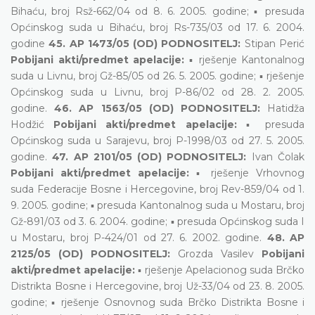
Bihaću, broj Rsž-662/04 od 8. 6. 2005. godine; ▪ presuda
Općinskog suda u Bihaću, broj Rs-735/03 od 17. 6. 2004.
godine
45. AP 1473/05 (OD) PODNOSITELJ:
Stipan Perić
Pobijani akti/predmet apelacije:
▪ rješenje Kantonalnog
suda u Livnu, broj Gž-85/05 od 26. 5. 2005. godine; ▪ rješenje
Općinskog suda u Livnu, broj P-86/02 od 28. 2. 2005.
godine.
46. AP 1563/05 (OD) PODNOSITELJ:
Hatidža
Hodžić
Pobijani akti/predmet apelacije:
▪ presuda
Općinskog suda u Sarajevu, broj P-1998/03 od 27. 5. 2005.
godine.
47. AP 2101/05 (OD) PODNOSITELJ:
Ivan Čolak
Pobijani akti/predmet apelacije:
▪ rješenje Vrhovnog
suda Federacije Bosne i Hercegovine, broj Rev-859/04 od 1.
9. 2005. godine; ▪ presuda Kantonalnog suda u Mostaru, broj
Gž-891/03 od 3. 6. 2004. godine; ▪ presuda Općinskog suda I
u Mostaru, broj P-424/01 od 27. 6. 2002. godine.
48. AP
2125/05 (OD) PODNOSITELJ:
Grozda Vasilev
Pobijani
akti/predmet apelacije:
▪ rješenje Apelacionog suda Brčko
Distrikta Bosne i Hercegovine, broj Už-33/04 od 23. 8. 2005.
godine; ▪ rješenje Osnovnog suda Brčko Distrikta Bosne i