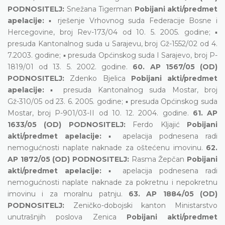
PODNOSITELJ:
Snežana Tigerman
Pobijani akti/predmet
apelacije:
▪ rješenje Vrhovnog suda Federacije Bosne i
Hercegovine, broj Rev-173/04 od 10. 5. 2005. godine; ▪
presuda Kantonalnog suda u Sarajevu, broj Gž-1552/02 od 4.
7.2003. godine; ▪ presuda Općinskog suda I Sarajevo, broj P-
1819/01 od 13. 5. 2002. godine.
60. AP 1567/05 (OD)
PODNOSITELJ:
Zdenko Bjelica
Pobijani akti/predmet
apelacije:
▪ presuda Kantonalnog suda Mostar, broj
Gž-310/05 od 23. 6. 2005. godine; ▪ presuda Općinskog suda
Mostar, broj P-901/03-II od 10. 12. 2004. godine.
61. AP
1633/05 (OD) PODNOSITELJ:
Ferdo Kljajić
Pobijani
akti/predmet apelacije:
▪ apelacija podnesena radi
nemogućnosti naplate naknade za oštećenu imovinu.
62.
AP 1872/05 (OD) PODNOSITELJ:
Rasma Žepčan
Pobijani
akti/predmet apelacije:
▪ apelacija podnesena radi
nemogućnosti naplate naknade za pokretnu i nepokretnu
imovinu i za moralnu patnju.
63. AP 1884/05 (OD)
PODNOSITELJ:
Zeničko-dobojski kanton Ministarstvo
unutrašnjih poslova Zenica
Pobijani akti/predmet