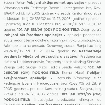
Stipan Pehar
Pobijani akti/predmet apelacije:
▪ presuda
Vrhovnog suda Federacije Bosne i Hercegovine, broj Rev-
196/04 od 13. 10. 2005. godine; ▪ presuda Kantonalnog suda
u Mostaru, broj Gž-558/02 od 11. 12. 2003. godine; ▪ presuda
Općinskog suda II u Mostaru, broj P-108/01 od 5. 2. 2002.
godine.
101. AP 155/06 (OD) PODNOSITELJ:
Zoran Jorgić
Pobijani akti/predmet apelacije:
▪ apelacija podnesena
zbog nedonošenja odluke u razumnom roku u postupku po
žalbi apelanta na presudu Osnovnog suda u Banja Luci, broj
Rs-2498/03 od 9. 12. 2004. godine
IV. Razmatranje
predmeta Vijeća od pet sudija u sastavu:
Predsjednica:
Hatidža Hadžiosmanović, Potpredsjednici: Miodrag Simović i
Valerija Galić Sudije: Mato Tadić i Seada Palavrić
102. AP
2650/05 (OM) PODNOSITELJ:
Kemal Hasić
Pobijani
akti/predmet apelacije:
▪ presuda Vrhovnog suda
Federacije Bosne i Hercegovine, broj Kž-351/05 od 28. 9.
2005. godine; ▪ presuda Kantonalnog suda u Sarajevu, broj
K-73/03 od 24. 2. 2005. godine.
103. AP 1293/05 (OM)
PODNOSITELJ:
Industrijsko preduzeće «Krivaja» dd
Zavidovići
Pobijani akti/predmet apelacije:
▪ rješenje