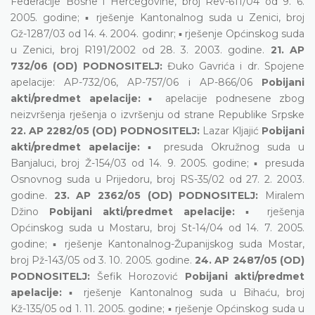
Federacije Bosne i Hercegovine, broj Rev-611/04 od 9. 6.
2005. godine; ▪ rješenje Kantonalnog suda u Zenici, broj
Gž-1287/03 od 14. 4. 2004. godinr; ▪ rješenje Općinskog suda
u Zenici, broj R191/2002 od 28. 3. 2003. godine.
21. AP
732/06 (OD) PODNOSITELJ:
Đuko Gavrića i dr. Spojene
apelacije: AP-732/06, AP-757/06 i AP-866/06
Pobijani
akti/predmet apelacije:
▪ apelacije podnesene zbog
neizvršenja rješenja o izvršenju od strane Republike Srpske
22. AP 2282/05 (OD) PODNOSITELJ:
Lazar Kljajić
Pobijani
akti/predmet apelacije:
▪ presuda Okružnog suda u
Banjaluci, broj Ž-154/03 od 14. 9. 2005. godine; ▪ presuda
Osnovnog suda u Prijedoru, broj RS-35/02 od 27. 2. 2003.
godine.
23. AP 2362/05 (OD) PODNOSITELJ:
Miralem
Džino
Pobijani akti/predmet apelacije:
▪ rješenja
Općinskog suda u Mostaru, broj St-14/04 od 14. 7. 2005.
godine; ▪ rješenje Kantonalnog-Županijskog suda Mostar,
broj Pž-143/05 od 3. 10. 2005. godine.
24. AP 2487/05 (OD)
PODNOSITELJ:
Šefik Horozović
Pobijani akti/predmet
apelacije:
▪ rješenje Kantonalnog suda u Bihaću, broj
Kž-135/05 od 1. 11. 2005. godine; ▪ rješenje Općinskog suda u