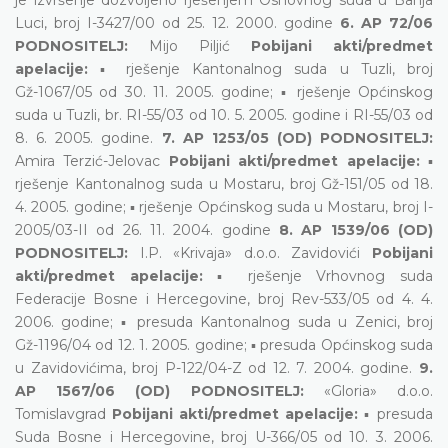
Luci, broj I-3427/00 od 25. 12. 2000. godine
6. AP 72/06
PODNOSITELJ:
Mijo Piljić
Pobijani akti/predmet
apelacije:
▪ rješenje Kantonalnog suda u Tuzli, broj
Gž-1067/05 od 30. 11. 2005. godine; ▪ rješenje Općinskog
suda u Tuzli, br. RI-55/03 od 10. 5. 2005. godine i RI-55/03 od
8. 6. 2005. godine.
7. AP 1253/05 (OD) PODNOSITELJ:
Amira Terzić-Jelovac
Pobijani akti/predmet apelacije:
▪
rješenje Kantonalnog suda u Mostaru, broj Gž-151/05 od 18.
4. 2005. godine; ▪ rješenje Općinskog suda u Mostaru, broj I-
2005/03-II od 26. 11. 2004. godine
8. AP 1539/06 (OD)
PODNOSITELJ:
I.P. «Krivaja» d.o.o. Zavidovići
Pobijani
akti/predmet apelacije:
▪ rješenje Vrhovnog suda
Federacije Bosne i Hercegovine, broj Rev-533/05 od 4. 4.
2006. godine; ▪ presuda Kantonalnog suda u Zenici, broj
Gž-1196/04 od 12. 1. 2005. godine; ▪ presuda Općinskog suda
u Zavidovićima, broj P-122/04-Z od 12. 7. 2004. godine.
9.
AP 1567/06 (OD) PODNOSITELJ:
«Gloria» d.o.o.
Tomislavgrad
Pobijani akti/predmet apelacije:
▪ presuda
Suda Bosne i Hercegovine, broj U-366/05 od 10. 3. 2006.