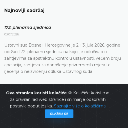
Najnoviji sadržaj
172. plenarna sjednica
03.07.2026.
Ustavni sud Bosne i Hercegovine je 2. i 3. jula 2026. godine
održao 172. plenarnu sjednicu na kojoj je odlučivao o
zahtjevima za apstraktnu kontrolu ustavnosti, većem broju
apelacija, zahtjeva za donošenje privremenih mjera te
rješenja o neizvršenju odluka Ustavnog suda
Dnevni red 172. plenarne sjednice
Ova stranica koristi kolačiće
🍪 Kolačiće koristimo
23.06.2026.
za pravilan rad web stranice i snimanje odabranih
postavki poput jezika.
Saznajte više o kolačićima
Ustavni sud Bosne i Hercegovine održat će 172. plenarnu
SLAŽEM SE
sjednicu 2. i 3. jula 2026. godine