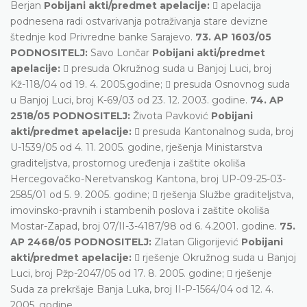
Berjan
Pobijani akti/predmet apelacije:
 apelacija
podnesena radi ostvarivanja potraživanja stare devizne
štednje kod Privredne banke Sarajevo.
73. AP 1603/05
PODNOSITELJ:
Savo Lončar
Pobijani akti/predmet
apelacije:
 presuda Okružnog suda u Banjoj Luci, broj
Kž-118/04 od 19. 4. 2005.godine;  presuda Osnovnog suda
u Banjoj Luci, broj K-69/03 od 23. 12. 2003. godine.
74. AP
2518/05 PODNOSITELJ:
Života Pavković
Pobijani
akti/predmet apelacije:
 presuda Kantonalnog suda, broj
U-1539/05 od 4. 11. 2005. godine, rješenja Ministarstva
graditeljstva, prostornog uređenja i zaštite okoliša
Hercegovačko-Neretvanskog Kantona, broj UP-09-25-03-
2585/01 od 5. 9. 2005. godine;  rješenja Službe graditeljstva,
imovinsko-pravnih i stambenih poslova i zaštite okoliša
Mostar-Zapad, broj 07/II-3-4187/98 od 6. 4.2001. godine.
75.
AP 2468/05 PODNOSITELJ:
Zlatan Gligorijević
Pobijani
akti/predmet apelacije:
 rješenje Okružnog suda u Banjoj
Luci, broj Pžp-2047/05 od 17. 8. 2005. godine;  rješenje
Suda za prekršaje Banja Luka, broj II-P-1564/04 od 12. 4.
2005. godine.