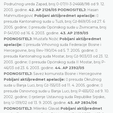
Područnog ureda Zapad, broj 0-07/II-3-24668/98 od 9. 12.
2003. godine.
42. AP 2126/05 PODNOSITELJ:
Hasan
Mahmutbegović
Pobijani akti/predmet apelacije:

presuda Kantonalnog suda u Tuzli, broj Gž-869/05 od 27. 6
2005. godine;  presuda Općinskog suda u Živinicama, broj
P-541/00 od 16. 6. 2003. godine.
43. AP 2159/05
PODNOSITELJ:
Mustafa Nožić
Pobijani akti/predmet
apelacije:
 presuda Vrhovnog suda Federacije Bosne i
Hercegovine, broj Rev-190/04 od 5. 7. 2005. godine; 
presuda Kantonalnog suda Mostar, broj Gž-903/03 od 23. 12.
2003. godine;  presuda Općinskog suda II Mostar, broj P-
46/03 od 23. 6. 2003. godine.
44. AP 2392/05
PODNOSITELJ:
Savez komunista Bosne i Hercegovine
Pobijani akti/predmet apelacije:
 presuda Okružnog
suda u Banja Luci, broj Gž-155/03 od 11. 4. 2005. godine; 
presuda Osnovnog suda u Banja Luci, broj P-655/02 od 9. 10.
2002. godine;  rješenje Ustavnog suda Republike Srpske,
broj U-139/02 od 13. 9. 2005. godine.
45. AP 2834/06
PODNOSITELJ:
Milenko Glavaš
Pobijani akti/predmet