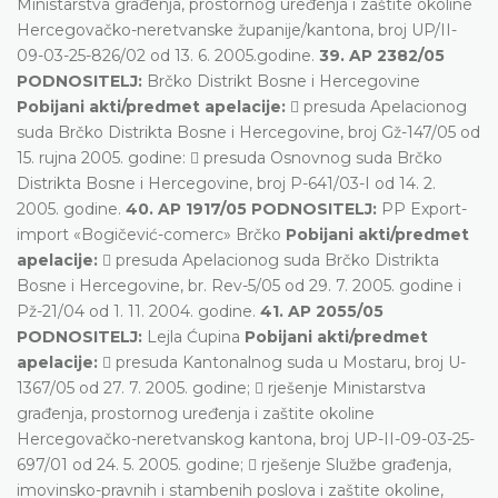
Ministarstva građenja, prostornog uređenja i zaštite okoline
Hercegovačko-neretvanske županije/kantona, broj UP/II-
09-03-25-826/02 od 13. 6. 2005.godine.
39. AP 2382/05
PODNOSITELJ:
Brčko Distrikt Bosne i Hercegovine
Pobijani akti/predmet apelacije:
 presuda Apelacionog
suda Brčko Distrikta Bosne i Hercegovine, broj Gž-147/05 od
15. rujna 2005. godine:  presuda Osnovnog suda Brčko
Distrikta Bosne i Hercegovine, broj P-641/03-I od 14. 2.
2005. godine.
40. AP 1917/05 PODNOSITELJ:
PP Export-
import «Bogičević-comerc» Brčko
Pobijani akti/predmet
apelacije:
 presuda Apelacionog suda Brčko Distrikta
Bosne i Hercegovine, br. Rev-5/05 od 29. 7. 2005. godine i
Pž-21/04 od 1. 11. 2004. godine.
41. AP 2055/05
PODNOSITELJ:
Lejla Ćupina
Pobijani akti/predmet
apelacije:
 presuda Kantonalnog suda u Mostaru, broj U-
1367/05 od 27. 7. 2005. godine;  rješenje Ministarstva
građenja, prostornog uređenja i zaštite okoline
Hercegovačko-neretvanskog kantona, broj UP-II-09-03-25-
697/01 od 24. 5. 2005. godine;  rješenje Službe građenja,
imovinsko-pravnih i stambenih poslova i zaštite okoline,