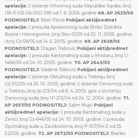
apelacije:
 rješenje Vrhovnog suda Republike Srpske, broj
118-0-GR-06-000 095 od 1. 9. 2006. godine
68. AP 2629/05
PODNOSITELJ:
Biter Peroli
Pobijani akti/predmet
apelacije:
 presuda Apelacionog suda Brčko Distrikta
Bosne i Hercegovine, broj Rev-21/05 od 23. 11. 2005. godine,
i broj Gž-59/05 od 14. 6. 2005. godine.
69. AP 2628/05
PODNOSITELJ:
Dragan Trebović
Pobijani akti/predmet
apelacije:
 presuda Kantonalnog suda u Mostaru, broj U-
1486/05 od 24. 10. 2005. godine.
70. AP 2645/05
PODNOSITELJ:
Vladimir Šišković
Pobijani akti/predmet
apelacije:
 rješenje Okružnog suda u Trebinju, broj
Gž-312/05 od 25. 10. 2005. godine;  rješenje Osnovnog suda
u Trebinju, broj Ip-213/04 od 8. 4. 2005. goe o izvršenju
Osnovnog suda, broj IP-213/04 od 24. 12. 2004. godine.
71.
AP 2657/05 PODNOSITELJ:
Salim Mujić
Pobijani
akti/predmet apelacije:
 presuda Kantonalnog suda u
Zenici, broj Gž-646/05 od 24. 10. 2005. godine;  presuda
Općinskog suda u Zavidovićima, broj P-107/04-Z od 25.
3.2005. godine.
72. AP 2672/05 PODNOSITELJ:
Branko