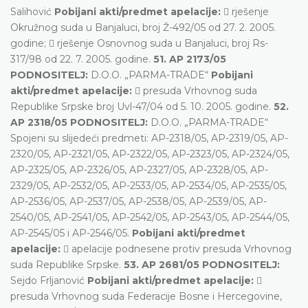
Salihović
Pobijani akti/predmet apelacije:
 rješenje
Okružnog suda u Banjaluci, broj Ž-492/05 od 27. 2. 2005.
godine;  rješenje Osnovnog suda u Banjaluci, broj Rs-
317/98 od 22. 7. 2005. godine.
51. AP 2173/05
PODNOSITELJ:
D.O.O. „PARMA-TRADE“
Pobijani
akti/predmet apelacije:
 presuda Vrhovnog suda
Republike Srpske broj Uvl-47/04 od 5. 10. 2005. godine.
52.
AP 2318/05 PODNOSITELJ:
D.O.O. „PARMA-TRADE“
Spojeni su slijedeći predmeti: AP-2318/05, AP-2319/05, AP-
2320/05, AP-2321/05, AP-2322/05, AP-2323/05, AP-2324/05,
AP-2325/05, AP-2326/05, AP-2327/05, AP-2328/05, AP-
2329/05, AP-2532/05, AP-2533/05, AP-2534/05, AP-2535/05,
AP-2536/05, AP-2537/05, AP-2538/05, AP-2539/05, AP-
2540/05, AP-2541/05, AP-2542/05, AP-2543/05, AP-2544/05,
AP-2545/05 i AP-2546/05.
Pobijani akti/predmet
apelacije:
 apelacije podnesene protiv presuda Vrhovnog
suda Republike Srpske.
53. AP 2681/05 PODNOSITELJ:
Sejdo Frljanović
Pobijani akti/predmet apelacije:

presuda Vrhovnog suda Federacije Bosne i Hercegovine,