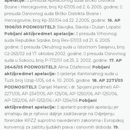
apelacije:
 presuda Apelacionog suda Brčko Distrikta
Bosne i Hercegovine, broj Kž-67/05 od 2. 6. 2005. godine; 
presuda Osnovnog suda Brčko Distrikta Bosne i
Hercegovine, broj Kp-351/04 od 22. 2.2005. godine.
16. AP
1906/05 PODNOSITELJ:
Slavojka, Slaviša i Dušan Lopatić
Pobijani akti/predmet apelacije:
 presuda Vrhovnog
suda Republike Srpske, broj Rev-57/03 od 21. 6. 2005.
godine;  presuda Okružnog suda u Istočnom Sarajevu, broj
Gž-263/02 od 17. oktobra 2002. godine;  presuda Osnovnog
suda u Sokocu, broj P-172/01 od 25. 2. 2002. godine.
17. AP
2646/05 PODNOSITELJ:
Alma Džaferović
Pobijani
akti/predmet apelacije:
 rješenje Kantonalnog suda u
Tuzli, broj Uzsp-1/05, od 4. 10. 2005. godine.
18. AP 2271/05
PODNOSITELJ:
Danijel Marinić i dr. Spojeni predmeti AP-
2271/05, AP-2347/05, AP-125/06, AP-1250/06, AP-1251/06,
AP-1252/06, AP-1253/06 i AP-1254/06
Pobijani
akti/predmet apelacije:
 apelanti podnijeli apelaciju jer
smatraju da je njihovo daljnje zadržavanje na Odjeljenju
forenzike KPZZ suprotno navedenim zakonima i Evropskoj
konvenciji za zaštitu ljudskih prava i osnovnih sloboda.
19.