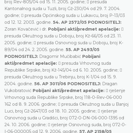
broj Rev-805/04 od 15. 11. 2005. godine;  presuda
Kantonalnog suda u Tuzli, broj Gž-230/04 od 29. 7. 2004.
godine;  presuda Općinskog suda u Lukavcu, broj P-13/03
od 12. 12. 2003. godine.
54. AP 2572/05 PODNOSITELJ:
Zoran Kovačević i dr.
Pobijani akti/predmet apelacije:

presuda Okružnog suda u Doboju, broj Kž-66/05 od 23. 11.
2005. godine;  presuda Osnovnog suda u Doboju, broj K-
89/04 od 24. 2. 2005. godine.
55. AP 2493/05
PODNOSITELJ:
Dragomir Mučibabić
Pobijani
akti/predmet apelacije:
 presuda Vrhovnog suda
Republike Srpske, broj Kž-145/04 od 6. 10. 2005. godine; 
presuda Okružnog suda u Trebinju, broj K-1/04 od 15. 9.
2004. godine.
56. AP 3011/06 PODNOSITELJ:
Dragan
Vukobratović
Pobijani akti/predmet apelacije:
 rješenje
Vrhovnog suda Republike Srpske, broj 118-0-Rev-06-000
162 od 8. 9. 2006. godine;  presuda Okružnog suda u Banjoj
Luci, broj Gž-2647/03 od 18. 10. 2005. godine;  rješenje
Osnovnog suda u Gradišci, broj 072-0-DN-06-000-1395 od
24. 10. 2006. godine;  rješenje Osnovnog suda, broj 072-0-
I-06-000005 od 12. 9. 2006. godine.
57. AP 2158/05