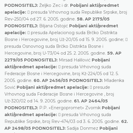
PODNOSITELJ:
Željko Zec i dr.
Pobijani akti/predmet
apelacije:
 presuda Vrhovnog suda Republike Srpske, broj
Rev-250/04 od 27. 6. 2005. godine.
58. AP 2175/05
PODNOSITELJ:
Biljana Ostojić
Pobijani akti/predmet
apelacije:
 presuda Apelacionog suda Brčko Distrikta
Bosne i Hercegovine, broj Už-20/05 od 15. 9. 2005. godine; 
presuda Osnovnog suda Brčko Distrikta Bosne i
Hercegovine, broj U-73/04 od 25. 2. 2005. godine.
59. AP
2279/05 PODNOSITELJ:
Mirsad Halilović
Pobijani
akti/predmet apelacije:
 presuda Vrhovnog suda
Federacije Bosne i Hercegovine, broj Kž-224/05 od 12. 5.
2005. godine.
60. AP 2456/05 PODNOSITELJ:
Mladenka
Sović
Pobijani akti/predmet apelacije:
 presude
Vrhovnog suda Federacije Bosne i Hercegovine , broj
Už-320/02 od 14. 9. 2005. godine.
61. AP 2464/05
PODNOSITELJ:
P.P. «Energopromet» Zvornik
Pobijani
akti/predmet apelacije:
 presuda Vrhovnog suda
Republike Srpske, broj Rev-474/03 od 3. 6. 2005. godine.
62.
AP 2498/05 PODNOSITELJ:
Sadija Donmez
Pobijani