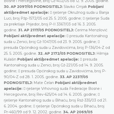
Bosne i Hercegovine, broj Gž-402/05 od 12. 9. 2005. godine.
30. AP 2097/05 PODNOSITELJ:
Slavko Crnjak
Pobijani
akti/predmet apelacije:
 rješenje Okružnog suda u Banja
Luci, broj Pžp-1572/05 od 25. 5. 2005. godine;  rješenje Suda
za prekršaje Prijedor, broj P-II 3367/03 od 16. 3. 2005.
godine.
31. AP 2117/05 PODNOSITELJ:
Ćerima Menzilović
Pobijani akti/predmet apelacije:
 presuda Kantonalnog
suda u Zenici, broj Gž-1047/05 od 23. 9. 2005. godine; 
presuda Općinskog suda u Zavidovićima, broj P-136/04-Z od
25. 5. 2005. godine.
32. AP 2172/05 PODNOSITELJ:
Hilmija
Kulašin
Pobijani akti/predmet apelacije:
 presuda
Kantonalnog suda u Zenici, broj Gž-221/05 od 14. 9. 2005.
godine;  presuda Općinskog suda u Zavidovićima, broj P-
90/04-Z od 28. 1. 2005. godine.
33. AP 2237/05
PODNOSITELJ:
Mate Čelan
Pobijani akti/predmet
apelacije:
 rješenje Vrhovnog suda Federacije Bosne i
Hercegovine, broj Rev-625/04 od 14. 6. 2005. godine; 
rješenje Kantonalnog suda u Bihaću, broj Rsž-335/03 od 21.
6. 2004. godine;  rješenje Općinskog suda u Bihaću, broj
Pr-460/99 od 9. 12. 2002. godine.
34. AP 2069/05