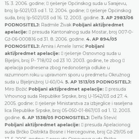
15. 3. 2006. godine;  rješenje Općinskog suda u Sarajevu,
broj Ip-5021/03 od 1. 12. 2004. godine;  rješenje Općinskog
suda, broj Ip-5021/03 od 16. 12. 2003. godine.
3. AP 2983/06
PODNOSITELJ:
Radmile Živak
Pobijani akti/predmet
apelacije:
 presuda Kantonalnog suda Mostar, broj 007-0-
Gž-06-000816 od 31. 8. 2006. godine.
4. AP 894/05
PODNOSITELJ:
Amira i Amele Ismić
Pobijani
akti/predmet apelacije:
 rješenje Osnovnog suda u
Bijeljini, broj P- 718/02 od 23 10. 2003. godine, te zbog 
apelacija podnesena zbog nedonošenja odluke u
razumnom roku u upravnom sporu u predmetu Okružnog
suda u Bijeljini,broj U-60/04.
5. AP 1513/05 PODNOSITELJ:
Miro Božić
Pobijani akti/predmet apelacije:
 presuda
Vrhovnog suda Republike Srpske, broj U-1542/03 od 27. 4.
2005. godine;  rješenje Ministarstva za izbjeglice i raseljena
lica Republike Srpske, broj 05-050-01-867/03 od 1. 12. 2003.
godine.
6. AP 1538/05 PODNOSITELJ:
Delfa Stević
Pobijani akti/predmet apelacije:
 presuda Apelacionog
suda Brčko Distrikta Bosne i Hercegovine, broj Gž-29/05 od
17. 5. 2005. godine;  presuda Osnovnog suda Brčko