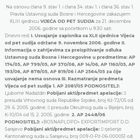
Na osnovu člana 9. stav 1. i člana 34. stav 1. i člana 36. stav 1.
Pravila Ustavnog suda Bosne i Hercegovine zakazujem
XLIII sjednicu
VIJEĆA OD PET SUDIJA
za 21. decembra
2006. godine sa početkom u 9:30 sati
Dnevni red:
I. Usvajanje zapisnika sa XLII sjednice Vijeća
od pet sudija održane 9. novembra 2006. godine II.
Informacija o zahtjevima za preispitivanje odluka
Ustavnog suda Bosne i Hercegovine u predmetima: AP
174/05, AP 799/05, AP 370/06, AP 14/06, AP 1160/05, AP
193/06, AP 878/05, AP 819/06 i AP 2564/05 za čije
usvajanje nema osnova III. Razmatranje predmeta
Vijeća od pet sudija
1. AP 2081/05 PODNOSITELJ:
Ljubomir Nadaždin
Pobijani akti/predmet apelacije:

presuda Vrhovnog suda Republike Srpske, broj Kž-72/05 od
29. 6. 2005. godine;  presuda Okružnog suda u Bijeljini, broj
K-10/04 od 15. 2. 2005. godine.
2. AP 2448/06
PODNOSITELJ:
«BOSNAPLOPD» EXPORTIMPORT D.D.
Sarajevo
Pobijani akti/predmet apelacije:
 rješenje
Kantonalnog suda u Sarajevu, broj 009-0-Pž-06-000051 od