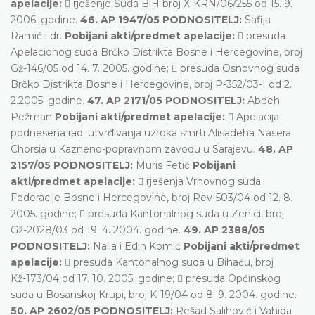
apelacije:
 rješenje Suda BiH broj X-KRN/06/255 od 15. 9.
2006. godine.
46. AP 1947/05 PODNOSITELJ:
Safija
Ramić i dr.
Pobijani akti/predmet apelacije:
 presuda
Apelacionog suda Brčko Distrikta Bosne i Hercegovine, broj
Gž-146/05 od 14. 7. 2005. godine;  presuda Osnovnog suda
Brčko Distrikta Bosne i Hercegovine, broj P-352/03-I od 2.
2.2005. godine.
47. AP 2171/05 PODNOSITELJ:
Abdeh
Pežman
Pobijani akti/predmet apelacije:
 Apelacija
podnesena radi utvrđivanja uzroka smrti Alisadeha Nasera
Chorsia u Kazneno-popravnom zavodu u Sarajevu.
48. AP
2157/05 PODNOSITELJ:
Muris Fetić
Pobijani
akti/predmet apelacije:
 rješenja Vrhovnog suda
Federacije Bosne i Hercegovine, broj Rev-503/04 od 12. 8.
2005. godine;  presuda Kantonalnog suda u Zenici, broj
Gž-2028/03 od 19. 4. 2004. godine.
49. AP 2388/05
PODNOSITELJ:
Naila i Edin Komić
Pobijani akti/predmet
apelacije:
 presuda Kantonalnog suda u Bihaću, broj
Kž-173/04 od 17. 10. 2005. godine;  presuda Općinskog
suda u Bosanskoj Krupi, broj K-19/04 od 8. 9. 2004. godine.
50. AP 2602/05 PODNOSITELJ:
Rešad Salihović i Vahida