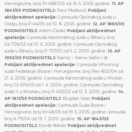
Hercegovine, broj Pr-4681/03 od 16. 5. 2005. godine.
11. AP
1841/05 PODNOSITELJ:
Pero Matković
Pobijani
akti/predmet apelacije:
 presuda Općinskog suda u
Orašju, broj P-44/05 od 10. 8. 2005. godine.
12. AP 1865/05
PODNOSITELJ:
Adem Čavkić
Pobijani akti/predmet
apelacije:
 presuda Kantonalnog suda u Bihaću, broj
Gž-706/03 od 10. 6. 2005. godine;  presuda Općinskog
suda u Bihaću, broj P-757/01 od 5. 2. 2003. godine.
13. AP
1952/05 PODNOSITELJ:
Ramiz – Ramo Salčin i dr.
Pobijani akti/predmet apelacije:
 presuda Vrhovnog
suda Federacije Bosne i Hercegovine, broj Rev-803/04 od
21. 6. 2005. godine;  presuda Kantonalnog suda u Mostar,
broj Gž-474/03 od 1. 4. 2004. godine;  presuda Općinskog
suda II u Mostaru, broj P-402/02 od 12. 3. 2003. godine.
14.
AP 1611/05 PODNOSITELJ:
Bogdan Vasić
Pobijani
akti/predmet apelacije:
 presuda Suda Bosne i
Hercegovine, broj Kž-48/05 od 19. 5. 2005. godine i presuda
broj K-79/04 od 19. 1. 2005. godine.
15. AP 1843/05
PODNOSITELJ:
Đorđe Nikolić
Pobijani akti/predmet