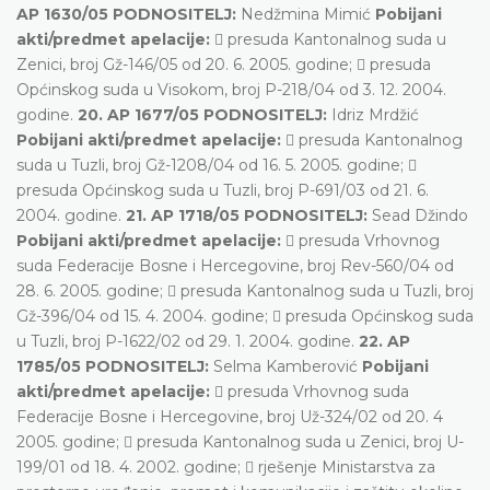
AP 1630/05 PODNOSITELJ:
Nedžmina Mimić
Pobijani
akti/predmet apelacije:
 presuda Kantonalnog suda u
Zenici, broj Gž-146/05 od 20. 6. 2005. godine;  presuda
Općinskog suda u Visokom, broj P-218/04 od 3. 12. 2004.
godine.
20. AP 1677/05 PODNOSITELJ:
Idriz Mrdžić
Pobijani akti/predmet apelacije:
 presuda Kantonalnog
suda u Tuzli, broj Gž-1208/04 od 16. 5. 2005. godine; 
presuda Općinskog suda u Tuzli, broj P-691/03 od 21. 6.
2004. godine.
21. AP 1718/05 PODNOSITELJ:
Sead Džindo
Pobijani akti/predmet apelacije:
 presuda Vrhovnog
suda Federacije Bosne i Hercegovine, broj Rev-560/04 od
28. 6. 2005. godine;  presuda Kantonalnog suda u Tuzli, broj
Gž-396/04 od 15. 4. 2004. godine;  presuda Općinskog suda
u Tuzli, broj P-1622/02 od 29. 1. 2004. godine.
22. AP
1785/05 PODNOSITELJ:
Selma Kamberović
Pobijani
akti/predmet apelacije:
 presuda Vrhovnog suda
Federacije Bosne i Hercegovine, broj Už-324/02 od 20. 4
2005. godine;  presuda Kantonalnog suda u Zenici, broj U-
199/01 od 18. 4. 2002. godine;  rješenje Ministarstva za