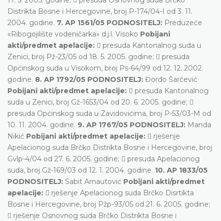
Distrikta Bosne i Hercegovine, broj P-174/04-I od 3. 11.
2004. godine.
7. AP 1561/05 PODNOSITELJ:
Preduzeće
«Ribogojilište vodeničarka» d.j.l. Visoko
Pobijani
akti/predmet apelacije:
 presuda Kantonalnog suda u
Zenici, broj Pž-23/05 od 18. 5. 2005. godine;  presuda
Općinskog suda u Visokom, broj Ps-64/99 od 12. 12. 2002.
godine.
8. AP 1792/05 PODNOSITELJ:
Đorđo Šarčević
Pobijani akti/predmet apelacije:
 presuda Kantonalnog
suda u Zenici, broj Gž-1653/04 od 20. 6. 2005. godine; 
presuda Općinskog suda u Zavidovićima, broj P-53/03-M od
10. 11. 2004. godine.
9. AP 1767/05 PODNOSITELJ:
Manda
Nikić
Pobijani akti/predmet apelacije:
 rješenje
Apelacionog suda Brčko Distrikta Bosne i Hercegovine, broj
Gvlp-4/04 od 27. 6. 2005. godine;  presuda Apelacionog
suda, broj Gž-169/03 od 12. 1. 2004. godine.
10. AP 1833/05
PODNOSITELJ:
Sabit Arnautović
Pobijani akti/predmet
apelacije:
 rješenje Apelacionog suda Brčko Disrtikta
Bosne i Hercegovine, broj Pžp-93/05 od 21. 6. 2005. godine;
 rješenje Osnovnog suda Brčko Distrikta Bosne i