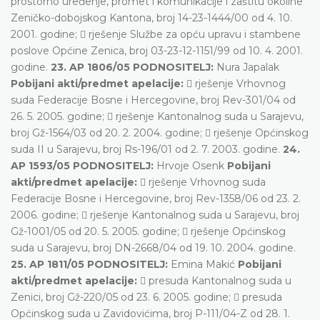
prostorno uređenje, promet i komunikacije i zaštitu okoline
Zeničko-dobojskog Kantona, broj 14-23-1444/00 od 4. 10.
2001. godine;  rješenje Službe za opću upravu i stambene
poslove Općine Zenica, broj 03-23-12-1151/99 od 10. 4. 2001.
godine.
23. AP 1806/05 PODNOSITELJ:
Nura Japalak
Pobijani akti/predmet apelacije:
 rješenje Vrhovnog
suda Federacije Bosne i Hercegovine, broj Rev-301/04 od
26. 5. 2005. godine;  rješenje Kantonalnog suda u Sarajevu,
broj Gž-1564/03 od 20. 2. 2004. godine;  rješenje Općinskog
suda II u Sarajevu, broj Rs-196/01 od 2. 7. 2003. godine.
24.
AP 1593/05 PODNOSITELJ:
Hrvoje Osenk
Pobijani
akti/predmet apelacije:
 rješenje Vrhovnog suda
Federacije Bosne i Hercegovine, broj Rev-1358/06 od 23. 2.
2006. godine;  rješenje Kantonalnog suda u Sarajevu, broj
Gž-1001/05 od 20. 5. 2005. godine;  rješenje Općinskog
suda u Sarajevu, broj DN-2668/04 od 19. 10. 2004. godine.
25. AP 1811/05 PODNOSITELJ:
Emina Makić
Pobijani
akti/predmet apelacije:
 presuda Kantonalnog suda u
Zenici, broj Gž-220/05 od 23. 6. 2005. godine;  presuda
Općinskog suda u Zavidovićima, broj P-111/04-Z od 28. 1.