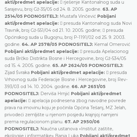
akti/predmet apelacije:
 rješenje Kantonalnog suda u
Sarajevu, broj Gž-35/05 od 24. 8. 2005. godine.
63. AP
2514/05 PODNOSITELJ:
Mustafa Vinčević
Pobijani
akti/predmet apelacije:
 presuda Kantonalnog suda Novi
Travnik, broj Gž-551/04 od 21. 10. 2005. godine;  presuda
Općinskog suda u Bugojnu, broj P-1191/02 od 25. 9. 2003.
godine.
64. AP 2578/05 PODNOSITELJ:
Kemal Omerović
Pobijani akti/predmet apelacije:
 presuda Apelacionog
suda Brčko Distrikta Bosne i Hercegovine, broj Gž-534/05
od 15. 4. 2005. godine.
65. AP 2624/05 PODNOSITELJ:
Zijad Švraka
Pobijani akti/predmet apelacije:
 presuda
Vrhovnog suda Federacije Bosne i Hercegovine, broj Rev-
393/03 od 14. 10. 2004. godine.
66. AP 2651/05
PODNOSITELJ:
Derviša Hrnjić
Pobijani akti/predmet
apelacije:
 apelacija podnesena zbog navodne povrede
prava na imovinu koju je počinila Općina Tešanj, MZ Jelah,
privodeći zemljište u njenom posjedu krajnjoj namjeni
prema regulacionom planu.
67. AP 2950/06
PODNOSITELJ:
Naučna ustanova «Institut zaštite,
ekologije i informatike» Banja Luka
Pobijani akti/predmet