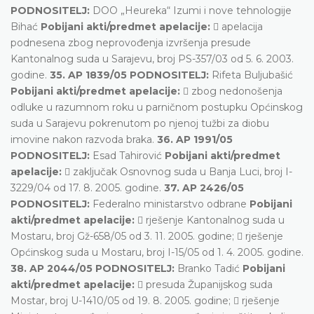
PODNOSITELJ:
DOO „Heureka“ Izumi i nove tehnologije
Bihać
Pobijani akti/predmet apelacije:
 apelacija
podnesena zbog neprovođenja izvršenja presude
Kantonalnog suda u Sarajevu, broj PS-357/03 od 5. 6. 2003.
godine.
35. AP 1839/05 PODNOSITELJ:
Rifeta Buljubašić
Pobijani akti/predmet apelacije:
 zbog nedonošenja
odluke u razumnom roku u parničnom postupku Općinskog
suda u Sarajevu pokrenutom po njenoj tužbi za diobu
imovine nakon razvoda braka.
36. AP 1991/05
PODNOSITELJ:
Esad Tahirović
Pobijani akti/predmet
apelacije:
 zaključak Osnovnog suda u Banja Luci, broj I-
3229/04 od 17. 8. 2005. godine.
37. AP 2426/05
PODNOSITELJ:
Federalno ministarstvo odbrane
Pobijani
akti/predmet apelacije:
 rješenje Kantonalnog suda u
Mostaru, broj Gž-658/05 od 3. 11. 2005. godine;  rješenje
Općinskog suda u Mostaru, broj I-15/05 od 1. 4. 2005. godine.
38. AP 2044/05 PODNOSITELJ:
Branko Tadić
Pobijani
akti/predmet apelacije:
 presuda Županijskog suda
Mostar, broj U-1410/05 od 19. 8. 2005. godine;  rješenje