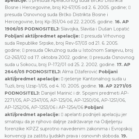
apelacije:
 presuda Apelacionog suda Brčko Distrikta
Bosne i Hercegovine, broj Kž-67/05 od 2. 6. 2005. godine; 
presuda Osnovnog suda Brčko Distrikta Bosne i
Hercegovine, broj Kp-351/04 od 22. 2.2005. godine.
16. AP
1906/05 PODNOSITELJ:
Slavojka, Slaviša i Dušan Lopatić
Pobijani akti/predmet apelacije:
 presuda Vrhovnog
suda Republike Srpske, broj Rev-57/03 od 21. 6. 2005.
godine;  presuda Okružnog suda u Istočnom Sarajevu, broj
Gž-263/02 od 17. oktobra 2002. godine;  presuda Osnovnog
suda u Sokocu, broj P-172/01 od 25. 2. 2002. godine.
17. AP
2646/05 PODNOSITELJ:
Alma Džaferović
Pobijani
akti/predmet apelacije:
 rješenje Kantonalnog suda u
Tuzli, broj Uzsp-1/05, od 4. 10. 2005. godine.
18. AP 2271/05
PODNOSITELJ:
Danijel Marinić i dr. Spojeni predmeti AP-
2271/05, AP-2347/05, AP-125/06, AP-1250/06, AP-1251/06,
AP-1252/06, AP-1253/06 i AP-1254/06
Pobijani
akti/predmet apelacije:
 apelanti podnijeli apelaciju jer
smatraju da je njihovo daljnje zadržavanje na Odjeljenju
forenzike KPZZ suprotno navedenim zakonima i Evropskoj
konvenciji za zaštitu ljudskih prava i osnovnih sloboda.
19.