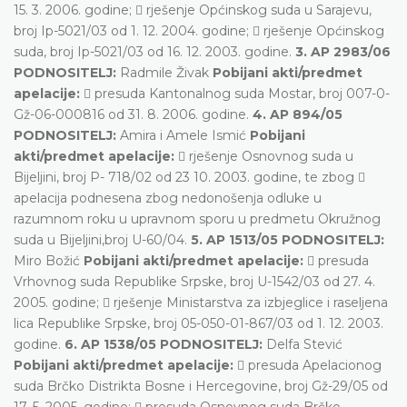
15. 3. 2006. godine;  rješenje Općinskog suda u Sarajevu,
broj Ip-5021/03 od 1. 12. 2004. godine;  rješenje Općinskog
suda, broj Ip-5021/03 od 16. 12. 2003. godine.
3. AP 2983/06
PODNOSITELJ:
Radmile Živak
Pobijani akti/predmet
apelacije:
 presuda Kantonalnog suda Mostar, broj 007-0-
Gž-06-000816 od 31. 8. 2006. godine.
4. AP 894/05
PODNOSITELJ:
Amira i Amele Ismić
Pobijani
akti/predmet apelacije:
 rješenje Osnovnog suda u
Bijeljini, broj P- 718/02 od 23 10. 2003. godine, te zbog 
apelacija podnesena zbog nedonošenja odluke u
razumnom roku u upravnom sporu u predmetu Okružnog
suda u Bijeljini,broj U-60/04.
5. AP 1513/05 PODNOSITELJ:
Miro Božić
Pobijani akti/predmet apelacije:
 presuda
Vrhovnog suda Republike Srpske, broj U-1542/03 od 27. 4.
2005. godine;  rješenje Ministarstva za izbjeglice i raseljena
lica Republike Srpske, broj 05-050-01-867/03 od 1. 12. 2003.
godine.
6. AP 1538/05 PODNOSITELJ:
Delfa Stević
Pobijani akti/predmet apelacije:
 presuda Apelacionog
suda Brčko Distrikta Bosne i Hercegovine, broj Gž-29/05 od
17. 5. 2005. godine;  presuda Osnovnog suda Brčko