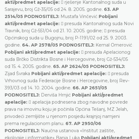
akti/predmet apelacije:
 rješenje Kantonalnog suda u
Sarajevu, broj Gž-35/05 od 24. 8. 2005. godine.
63. AP
2514/05 PODNOSITELJ:
Mustafa Vinčević
Pobijani
akti/predmet apelacije:
 presuda Kantonalnog suda Novi
Travnik, broj Gž-551/04 od 21. 10. 2005. godine;  presuda
Općinskog suda u Bugojnu, broj P-1191/02 od 25. 9. 2003.
godine.
64. AP 2578/05 PODNOSITELJ:
Kemal Omerović
Pobijani akti/predmet apelacije:
 presuda Apelacionog
suda Brčko Distrikta Bosne i Hercegovine, broj Gž-534/05
od 15. 4. 2005. godine.
65. AP 2624/05 PODNOSITELJ:
Zijad Švraka
Pobijani akti/predmet apelacije:
 presuda
Vrhovnog suda Federacije Bosne i Hercegovine, broj Rev-
393/03 od 14. 10. 2004. godine.
66. AP 2651/05
PODNOSITELJ:
Derviša Hrnjić
Pobijani akti/predmet
apelacije:
 apelacija podnesena zbog navodne povrede
prava na imovinu koju je počinila Općina Tešanj, MZ Jelah,
privodeći zemljište u njenom posjedu krajnjoj namjeni
prema regulacionom planu.
67. AP 2950/06
PODNOSITELJ:
Naučna ustanova «Institut zaštite,
ekologije i informatike» Banja Luka
Pobijani akti/predmet