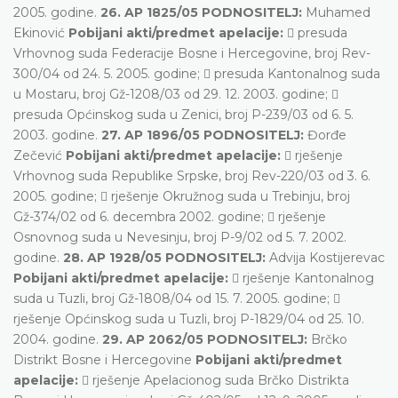
2005. godine.
26. AP 1825/05 PODNOSITELJ:
Muhamed
Ekinović
Pobijani akti/predmet apelacije:
 presuda
Vrhovnog suda Federacije Bosne i Hercegovine, broj Rev-
300/04 od 24. 5. 2005. godine;  presuda Kantonalnog suda
u Mostaru, broj Gž-1208/03 od 29. 12. 2003. godine; 
presuda Općinskog suda u Zenici, broj P-239/03 od 6. 5.
2003. godine.
27. AP 1896/05 PODNOSITELJ:
Đorđe
Zečević
Pobijani akti/predmet apelacije:
 rješenje
Vrhovnog suda Republike Srpske, broj Rev-220/03 od 3. 6.
2005. godine;  rješenje Okružnog suda u Trebinju, broj
Gž-374/02 od 6. decembra 2002. godine;  rješenje
Osnovnog suda u Nevesinju, broj P-9/02 od 5. 7. 2002.
godine.
28. AP 1928/05 PODNOSITELJ:
Advija Kostijerevac
Pobijani akti/predmet apelacije:
 rješenje Kantonalnog
suda u Tuzli, broj Gž-1808/04 od 15. 7. 2005. godine; 
rješenje Općinskog suda u Tuzli, broj P-1829/04 od 25. 10.
2004. godine.
29. AP 2062/05 PODNOSITELJ:
Brčko
Distrikt Bosne i Hercegovine
Pobijani akti/predmet
apelacije:
 rješenje Apelacionog suda Brčko Distrikta