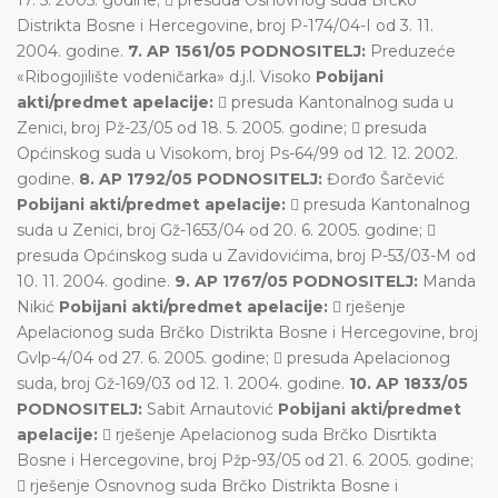
Distrikta Bosne i Hercegovine, broj P-174/04-I od 3. 11.
2004. godine.
7. AP 1561/05 PODNOSITELJ:
Preduzeće
«Ribogojilište vodeničarka» d.j.l. Visoko
Pobijani
akti/predmet apelacije:
 presuda Kantonalnog suda u
Zenici, broj Pž-23/05 od 18. 5. 2005. godine;  presuda
Općinskog suda u Visokom, broj Ps-64/99 od 12. 12. 2002.
godine.
8. AP 1792/05 PODNOSITELJ:
Đorđo Šarčević
Pobijani akti/predmet apelacije:
 presuda Kantonalnog
suda u Zenici, broj Gž-1653/04 od 20. 6. 2005. godine; 
presuda Općinskog suda u Zavidovićima, broj P-53/03-M od
10. 11. 2004. godine.
9. AP 1767/05 PODNOSITELJ:
Manda
Nikić
Pobijani akti/predmet apelacije:
 rješenje
Apelacionog suda Brčko Distrikta Bosne i Hercegovine, broj
Gvlp-4/04 od 27. 6. 2005. godine;  presuda Apelacionog
suda, broj Gž-169/03 od 12. 1. 2004. godine.
10. AP 1833/05
PODNOSITELJ:
Sabit Arnautović
Pobijani akti/predmet
apelacije:
 rješenje Apelacionog suda Brčko Disrtikta
Bosne i Hercegovine, broj Pžp-93/05 od 21. 6. 2005. godine;
 rješenje Osnovnog suda Brčko Distrikta Bosne i