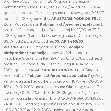
broj Rev-805/04 od 15. 11. 2005. godine;  presuda
Kantonalnog suda u Tuzli, broj Gž-230/04 od 29. 7. 2004.
godine;  presuda Općinskog suda u Lukavcu, broj P-13/03
od 12. 12. 2003. godine.
54. AP 2572/05 PODNOSITELJ:
Zoran Kovačević i dr.
Pobijani akti/predmet apelacije:

presuda Okružnog suda u Doboju, broj Kž-66/05 od 23. 11.
2005. godine;  presuda Osnovnog suda u Doboju, broj K-
89/04 od 24. 2. 2005. godine.
55. AP 2493/05
PODNOSITELJ:
Dragomir Mučibabić
Pobijani
akti/predmet apelacije:
 presuda Vrhovnog suda
Republike Srpske, broj Kž-145/04 od 6. 10. 2005. godine; 
presuda Okružnog suda u Trebinju, broj K-1/04 od 15. 9.
2004. godine.
56. AP 3011/06 PODNOSITELJ:
Dragan
Vukobratović
Pobijani akti/predmet apelacije:
 rješenje
Vrhovnog suda Republike Srpske, broj 118-0-Rev-06-000
162 od 8. 9. 2006. godine;  presuda Okružnog suda u Banjoj
Luci, broj Gž-2647/03 od 18. 10. 2005. godine;  rješenje
Osnovnog suda u Gradišci, broj 072-0-DN-06-000-1395 od
24. 10. 2006. godine;  rješenje Osnovnog suda, broj 072-0-
I-06-000005 od 12. 9. 2006. godine.
57. AP 2158/05