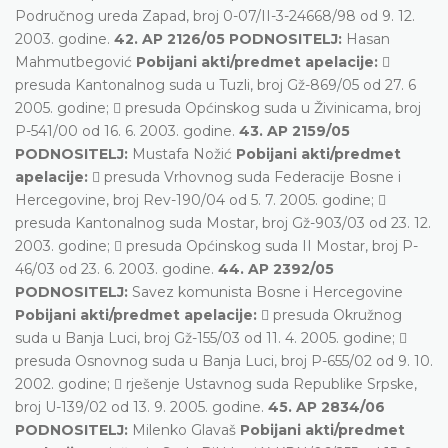
Područnog ureda Zapad, broj 0-07/II-3-24668/98 od 9. 12.
2003. godine.
42. AP 2126/05 PODNOSITELJ:
Hasan
Mahmutbegović
Pobijani akti/predmet apelacije:

presuda Kantonalnog suda u Tuzli, broj Gž-869/05 od 27. 6
2005. godine;  presuda Općinskog suda u Živinicama, broj
P-541/00 od 16. 6. 2003. godine.
43. AP 2159/05
PODNOSITELJ:
Mustafa Nožić
Pobijani akti/predmet
apelacije:
 presuda Vrhovnog suda Federacije Bosne i
Hercegovine, broj Rev-190/04 od 5. 7. 2005. godine; 
presuda Kantonalnog suda Mostar, broj Gž-903/03 od 23. 12.
2003. godine;  presuda Općinskog suda II Mostar, broj P-
46/03 od 23. 6. 2003. godine.
44. AP 2392/05
PODNOSITELJ:
Savez komunista Bosne i Hercegovine
Pobijani akti/predmet apelacije:
 presuda Okružnog
suda u Banja Luci, broj Gž-155/03 od 11. 4. 2005. godine; 
presuda Osnovnog suda u Banja Luci, broj P-655/02 od 9. 10.
2002. godine;  rješenje Ustavnog suda Republike Srpske,
broj U-139/02 od 13. 9. 2005. godine.
45. AP 2834/06
PODNOSITELJ:
Milenko Glavaš
Pobijani akti/predmet