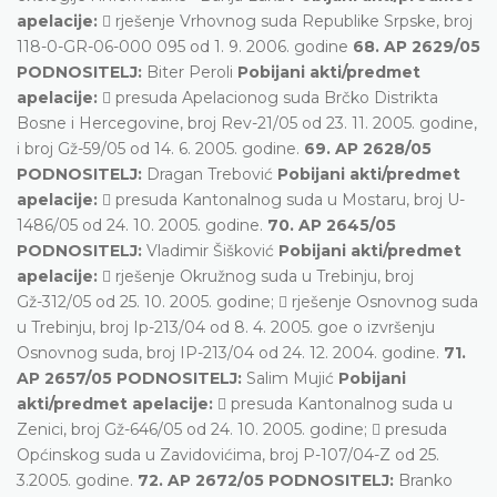
apelacije:
 rješenje Vrhovnog suda Republike Srpske, broj
118-0-GR-06-000 095 od 1. 9. 2006. godine
68. AP 2629/05
PODNOSITELJ:
Biter Peroli
Pobijani akti/predmet
apelacije:
 presuda Apelacionog suda Brčko Distrikta
Bosne i Hercegovine, broj Rev-21/05 od 23. 11. 2005. godine,
i broj Gž-59/05 od 14. 6. 2005. godine.
69. AP 2628/05
PODNOSITELJ:
Dragan Trebović
Pobijani akti/predmet
apelacije:
 presuda Kantonalnog suda u Mostaru, broj U-
1486/05 od 24. 10. 2005. godine.
70. AP 2645/05
PODNOSITELJ:
Vladimir Šišković
Pobijani akti/predmet
apelacije:
 rješenje Okružnog suda u Trebinju, broj
Gž-312/05 od 25. 10. 2005. godine;  rješenje Osnovnog suda
u Trebinju, broj Ip-213/04 od 8. 4. 2005. goe o izvršenju
Osnovnog suda, broj IP-213/04 od 24. 12. 2004. godine.
71.
AP 2657/05 PODNOSITELJ:
Salim Mujić
Pobijani
akti/predmet apelacije:
 presuda Kantonalnog suda u
Zenici, broj Gž-646/05 od 24. 10. 2005. godine;  presuda
Općinskog suda u Zavidovićima, broj P-107/04-Z od 25.
3.2005. godine.
72. AP 2672/05 PODNOSITELJ:
Branko