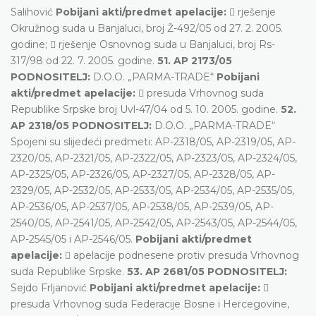
Salihović
Pobijani akti/predmet apelacije:
 rješenje
Okružnog suda u Banjaluci, broj Ž-492/05 od 27. 2. 2005.
godine;  rješenje Osnovnog suda u Banjaluci, broj Rs-
317/98 od 22. 7. 2005. godine.
51. AP 2173/05
PODNOSITELJ:
D.O.O. „PARMA-TRADE“
Pobijani
akti/predmet apelacije:
 presuda Vrhovnog suda
Republike Srpske broj Uvl-47/04 od 5. 10. 2005. godine.
52.
AP 2318/05 PODNOSITELJ:
D.O.O. „PARMA-TRADE“
Spojeni su slijedeći predmeti: AP-2318/05, AP-2319/05, AP-
2320/05, AP-2321/05, AP-2322/05, AP-2323/05, AP-2324/05,
AP-2325/05, AP-2326/05, AP-2327/05, AP-2328/05, AP-
2329/05, AP-2532/05, AP-2533/05, AP-2534/05, AP-2535/05,
AP-2536/05, AP-2537/05, AP-2538/05, AP-2539/05, AP-
2540/05, AP-2541/05, AP-2542/05, AP-2543/05, AP-2544/05,
AP-2545/05 i AP-2546/05.
Pobijani akti/predmet
apelacije:
 apelacije podnesene protiv presuda Vrhovnog
suda Republike Srpske.
53. AP 2681/05 PODNOSITELJ:
Sejdo Frljanović
Pobijani akti/predmet apelacije:

presuda Vrhovnog suda Federacije Bosne i Hercegovine,