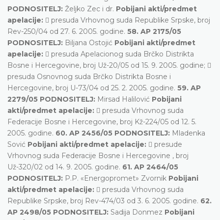
PODNOSITELJ:
Željko Zec i dr.
Pobijani akti/predmet
apelacije:
 presuda Vrhovnog suda Republike Srpske, broj
Rev-250/04 od 27. 6. 2005. godine.
58. AP 2175/05
PODNOSITELJ:
Biljana Ostojić
Pobijani akti/predmet
apelacije:
 presuda Apelacionog suda Brčko Distrikta
Bosne i Hercegovine, broj Už-20/05 od 15. 9. 2005. godine; 
presuda Osnovnog suda Brčko Distrikta Bosne i
Hercegovine, broj U-73/04 od 25. 2. 2005. godine.
59. AP
2279/05 PODNOSITELJ:
Mirsad Halilović
Pobijani
akti/predmet apelacije:
 presuda Vrhovnog suda
Federacije Bosne i Hercegovine, broj Kž-224/05 od 12. 5.
2005. godine.
60. AP 2456/05 PODNOSITELJ:
Mladenka
Sović
Pobijani akti/predmet apelacije:
 presude
Vrhovnog suda Federacije Bosne i Hercegovine , broj
Už-320/02 od 14. 9. 2005. godine.
61. AP 2464/05
PODNOSITELJ:
P.P. «Energopromet» Zvornik
Pobijani
akti/predmet apelacije:
 presuda Vrhovnog suda
Republike Srpske, broj Rev-474/03 od 3. 6. 2005. godine.
62.
AP 2498/05 PODNOSITELJ:
Sadija Donmez
Pobijani