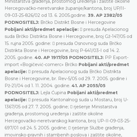
Ministarstva građenja, prostornog uređenja i zaštite okoline
Hercegovačko-neretvanske županije/kantona, broj UP/II-
09-03-25-826/02 od 13. 6. 2005.godine.
39. AP 2382/05
PODNOSITELJ:
Brčko Distrikt Bosne i Hercegovine
Pobijani akti/predmet apelacije:
 presuda Apelacionog
suda Brčko Distrikta Bosne i Hercegovine, broj Gž-147/05 od
15. rujna 2005. godine:  presuda Osnovnog suda Brčko
Distrikta Bosne i Hercegovine, broj P-641/03-I od 14. 2.
2005. godine.
40. AP 1917/05 PODNOSITELJ:
PP Export-
import «Bogičević-comerc» Brčko
Pobijani akti/predmet
apelacije:
 presuda Apelacionog suda Brčko Distrikta
Bosne i Hercegovine, br. Rev-5/05 od 29. 7. 2005. godine i
Pž-21/04 od 1. 11. 2004. godine.
41. AP 2055/05
PODNOSITELJ:
Lejla Ćupina
Pobijani akti/predmet
apelacije:
 presuda Kantonalnog suda u Mostaru, broj U-
1367/05 od 27. 7. 2005. godine;  rješenje Ministarstva
građenja, prostornog uređenja i zaštite okoline
Hercegovačko-neretvanskog kantona, broj UP-II-09-03-25-
697/01 od 24. 5. 2005. godine;  rješenje Službe građenja,
imovinsko-pravnih i stambenih poslova i zaštite okoline,