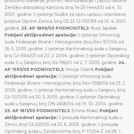
prostorno uređenje, promet i komunikacije i zaštitu okoline
Zeničko-dobojskog Kantona, broj 14-23-1444/00 od 4. 10.
2001. godine;  rješenje Službe za opću upravu i stambene
poslove Općine Zenica, broj 03-23-12-1151/99 od 10. 4. 2001.
godine.
23. AP 1806/05 PODNOSITELJ:
Nura Japalak
Pobijani akti/predmet apelacije:
 rješenje Vrhovnog
suda Federacije Bosne i Hercegovine, broj Rev-301/04 od
26. 5. 2005. godine;  rješenje Kantonalnog suda u Sarajevu,
broj Gž-1564/03 od 20. 2. 2004. godine;  rješenje Općinskog
suda II u Sarajevu, broj Rs-196/01 od 2. 7. 2003. godine.
24.
AP 1593/05 PODNOSITELJ:
Hrvoje Osenk
Pobijani
akti/predmet apelacije:
 rješenje Vrhovnog suda
Federacije Bosne i Hercegovine, broj Rev-1358/06 od 23. 2.
2006. godine;  rješenje Kantonalnog suda u Sarajevu, broj
Gž-1001/05 od 20. 5. 2005. godine;  rješenje Općinskog
suda u Sarajevu, broj DN-2668/04 od 19. 10. 2004. godine.
25. AP 1811/05 PODNOSITELJ:
Emina Makić
Pobijani
akti/predmet apelacije:
 presuda Kantonalnog suda u
Zenici, broj Gž-220/05 od 23. 6. 2005. godine;  presuda
Općinskog suda u Zavidovićima, broj P-111/04-Z od 28. 1.