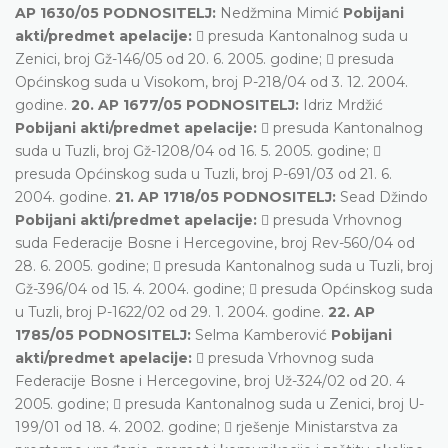
AP 1630/05 PODNOSITELJ:
Nedžmina Mimić
Pobijani
akti/predmet apelacije:
 presuda Kantonalnog suda u
Zenici, broj Gž-146/05 od 20. 6. 2005. godine;  presuda
Općinskog suda u Visokom, broj P-218/04 od 3. 12. 2004.
godine.
20. AP 1677/05 PODNOSITELJ:
Idriz Mrdžić
Pobijani akti/predmet apelacije:
 presuda Kantonalnog
suda u Tuzli, broj Gž-1208/04 od 16. 5. 2005. godine; 
presuda Općinskog suda u Tuzli, broj P-691/03 od 21. 6.
2004. godine.
21. AP 1718/05 PODNOSITELJ:
Sead Džindo
Pobijani akti/predmet apelacije:
 presuda Vrhovnog
suda Federacije Bosne i Hercegovine, broj Rev-560/04 od
28. 6. 2005. godine;  presuda Kantonalnog suda u Tuzli, broj
Gž-396/04 od 15. 4. 2004. godine;  presuda Općinskog suda
u Tuzli, broj P-1622/02 od 29. 1. 2004. godine.
22. AP
1785/05 PODNOSITELJ:
Selma Kamberović
Pobijani
akti/predmet apelacije:
 presuda Vrhovnog suda
Federacije Bosne i Hercegovine, broj Už-324/02 od 20. 4
2005. godine;  presuda Kantonalnog suda u Zenici, broj U-
199/01 od 18. 4. 2002. godine;  rješenje Ministarstva za