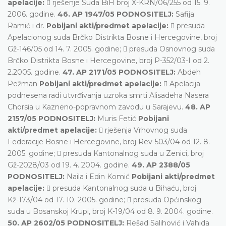
apelacije:
 rješenje Suda BiH broj X-KRN/06/255 od 15. 9.
2006. godine.
46. AP 1947/05 PODNOSITELJ:
Safija
Ramić i dr.
Pobijani akti/predmet apelacije:
 presuda
Apelacionog suda Brčko Distrikta Bosne i Hercegovine, broj
Gž-146/05 od 14. 7. 2005. godine;  presuda Osnovnog suda
Brčko Distrikta Bosne i Hercegovine, broj P-352/03-I od 2.
2.2005. godine.
47. AP 2171/05 PODNOSITELJ:
Abdeh
Pežman
Pobijani akti/predmet apelacije:
 Apelacija
podnesena radi utvrđivanja uzroka smrti Alisadeha Nasera
Chorsia u Kazneno-popravnom zavodu u Sarajevu.
48. AP
2157/05 PODNOSITELJ:
Muris Fetić
Pobijani
akti/predmet apelacije:
 rješenja Vrhovnog suda
Federacije Bosne i Hercegovine, broj Rev-503/04 od 12. 8.
2005. godine;  presuda Kantonalnog suda u Zenici, broj
Gž-2028/03 od 19. 4. 2004. godine.
49. AP 2388/05
PODNOSITELJ:
Naila i Edin Komić
Pobijani akti/predmet
apelacije:
 presuda Kantonalnog suda u Bihaću, broj
Kž-173/04 od 17. 10. 2005. godine;  presuda Općinskog
suda u Bosanskoj Krupi, broj K-19/04 od 8. 9. 2004. godine.
50. AP 2602/05 PODNOSITELJ:
Rešad Salihović i Vahida