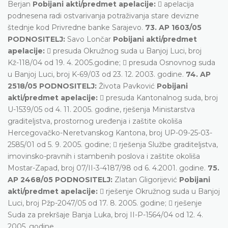
Berjan
Pobijani akti/predmet apelacije:
 apelacija
podnesena radi ostvarivanja potraživanja stare devizne
štednje kod Privredne banke Sarajevo.
73. AP 1603/05
PODNOSITELJ:
Savo Lončar
Pobijani akti/predmet
apelacije:
 presuda Okružnog suda u Banjoj Luci, broj
Kž-118/04 od 19. 4. 2005.godine;  presuda Osnovnog suda
u Banjoj Luci, broj K-69/03 od 23. 12. 2003. godine.
74. AP
2518/05 PODNOSITELJ:
Života Pavković
Pobijani
akti/predmet apelacije:
 presuda Kantonalnog suda, broj
U-1539/05 od 4. 11. 2005. godine, rješenja Ministarstva
graditeljstva, prostornog uređenja i zaštite okoliša
Hercegovačko-Neretvanskog Kantona, broj UP-09-25-03-
2585/01 od 5. 9. 2005. godine;  rješenja Službe graditeljstva,
imovinsko-pravnih i stambenih poslova i zaštite okoliša
Mostar-Zapad, broj 07/II-3-4187/98 od 6. 4.2001. godine.
75.
AP 2468/05 PODNOSITELJ:
Zlatan Gligorijević
Pobijani
akti/predmet apelacije:
 rješenje Okružnog suda u Banjoj
Luci, broj Pžp-2047/05 od 17. 8. 2005. godine;  rješenje
Suda za prekršaje Banja Luka, broj II-P-1564/04 od 12. 4.
2005. godine.