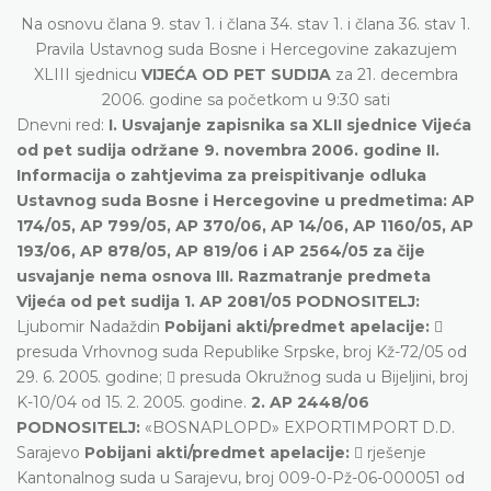
Na osnovu člana 9. stav 1. i člana 34. stav 1. i člana 36. stav 1.
Pravila Ustavnog suda Bosne i Hercegovine zakazujem
XLIII sjednicu
VIJEĆA OD PET SUDIJA
za 21. decembra
2006. godine sa početkom u 9:30 sati
Dnevni red:
I. Usvajanje zapisnika sa XLII sjednice Vijeća
od pet sudija održane 9. novembra 2006. godine II.
Informacija o zahtjevima za preispitivanje odluka
Ustavnog suda Bosne i Hercegovine u predmetima: AP
174/05, AP 799/05, AP 370/06, AP 14/06, AP 1160/05, AP
193/06, AP 878/05, AP 819/06 i AP 2564/05 za čije
usvajanje nema osnova III. Razmatranje predmeta
Vijeća od pet sudija
1. AP 2081/05 PODNOSITELJ:
Ljubomir Nadaždin
Pobijani akti/predmet apelacije:

presuda Vrhovnog suda Republike Srpske, broj Kž-72/05 od
29. 6. 2005. godine;  presuda Okružnog suda u Bijeljini, broj
K-10/04 od 15. 2. 2005. godine.
2. AP 2448/06
PODNOSITELJ:
«BOSNAPLOPD» EXPORTIMPORT D.D.
Sarajevo
Pobijani akti/predmet apelacije:
 rješenje
Kantonalnog suda u Sarajevu, broj 009-0-Pž-06-000051 od