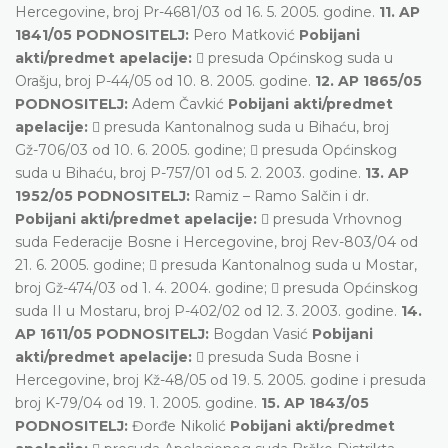
Hercegovine, broj Pr-4681/03 od 16. 5. 2005. godine.
11. AP
1841/05 PODNOSITELJ:
Pero Matković
Pobijani
akti/predmet apelacije:
 presuda Općinskog suda u
Orašju, broj P-44/05 od 10. 8. 2005. godine.
12. AP 1865/05
PODNOSITELJ:
Adem Čavkić
Pobijani akti/predmet
apelacije:
 presuda Kantonalnog suda u Bihaću, broj
Gž-706/03 od 10. 6. 2005. godine;  presuda Općinskog
suda u Bihaću, broj P-757/01 od 5. 2. 2003. godine.
13. AP
1952/05 PODNOSITELJ:
Ramiz – Ramo Salčin i dr.
Pobijani akti/predmet apelacije:
 presuda Vrhovnog
suda Federacije Bosne i Hercegovine, broj Rev-803/04 od
21. 6. 2005. godine;  presuda Kantonalnog suda u Mostar,
broj Gž-474/03 od 1. 4. 2004. godine;  presuda Općinskog
suda II u Mostaru, broj P-402/02 od 12. 3. 2003. godine.
14.
AP 1611/05 PODNOSITELJ:
Bogdan Vasić
Pobijani
akti/predmet apelacije:
 presuda Suda Bosne i
Hercegovine, broj Kž-48/05 od 19. 5. 2005. godine i presuda
broj K-79/04 od 19. 1. 2005. godine.
15. AP 1843/05
PODNOSITELJ:
Đorđe Nikolić
Pobijani akti/predmet