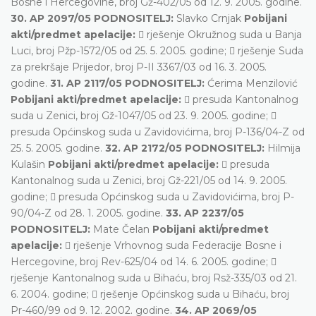
Bosne i Hercegovine, broj Gž-402/05 od 12. 9. 2005. godine.
30. AP 2097/05 PODNOSITELJ:
Slavko Crnjak
Pobijani
akti/predmet apelacije:
 rješenje Okružnog suda u Banja
Luci, broj Pžp-1572/05 od 25. 5. 2005. godine;  rješenje Suda
za prekršaje Prijedor, broj P-II 3367/03 od 16. 3. 2005.
godine.
31. AP 2117/05 PODNOSITELJ:
Ćerima Menzilović
Pobijani akti/predmet apelacije:
 presuda Kantonalnog
suda u Zenici, broj Gž-1047/05 od 23. 9. 2005. godine; 
presuda Općinskog suda u Zavidovićima, broj P-136/04-Z od
25. 5. 2005. godine.
32. AP 2172/05 PODNOSITELJ:
Hilmija
Kulašin
Pobijani akti/predmet apelacije:
 presuda
Kantonalnog suda u Zenici, broj Gž-221/05 od 14. 9. 2005.
godine;  presuda Općinskog suda u Zavidovićima, broj P-
90/04-Z od 28. 1. 2005. godine.
33. AP 2237/05
PODNOSITELJ:
Mate Čelan
Pobijani akti/predmet
apelacije:
 rješenje Vrhovnog suda Federacije Bosne i
Hercegovine, broj Rev-625/04 od 14. 6. 2005. godine; 
rješenje Kantonalnog suda u Bihaću, broj Rsž-335/03 od 21.
6. 2004. godine;  rješenje Općinskog suda u Bihaću, broj
Pr-460/99 od 9. 12. 2002. godine.
34. AP 2069/05