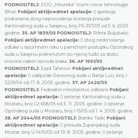
PODNOSITELJ:
DOO „Heureka“ Izumi i nove tehnologije
Bihać
Pobijani akti/predmet apelacije:
 apelacija
podnesena zbog neprovođenja izvršenja presude
Kantonalnog suda u Sarajevu, broj PS-357/03 od 5. 6. 2003.
godine.
35. AP 1839/05 PODNOSITELJ:
Rifeta Buljubašić
Pobijani akti/predmet apelacije:
 zbog nedonošenja
odluke u razumnom roku u parničnom postupku Općinskog
suda u Sarajevu pokrenutom po njenoj tužbi za diobu
imovine nakon razvoda braka.
36. AP 1991/05
PODNOSITELJ:
Esad Tahirović
Pobijani akti/predmet
apelacije:
 zaključak Osnovnog suda u Banja Luci, broj I-
3229/04 od 17. 8. 2005. godine.
37. AP 2426/05
PODNOSITELJ:
Federalno ministarstvo odbrane
Pobijani
akti/predmet apelacije:
 rješenje Kantonalnog suda u
Mostaru, broj Gž-658/05 od 3. 11. 2005. godine;  rješenje
Općinskog suda u Mostaru, broj I-15/05 od 1. 4. 2005. godine.
38. AP 2044/05 PODNOSITELJ:
Branko Tadić
Pobijani
akti/predmet apelacije:
 presuda Županijskog suda
Mostar, broj U-1410/05 od 19. 8. 2005. godine;  rješenje