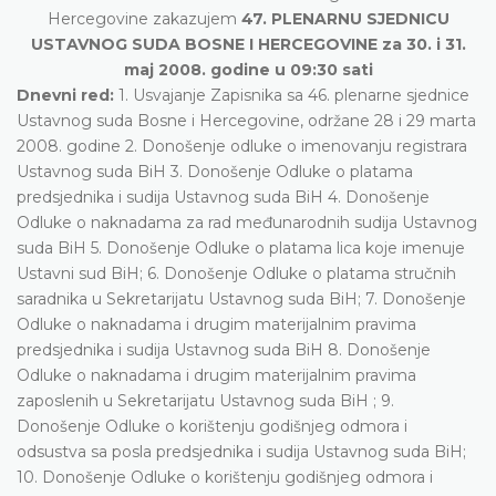
Hercegovine zakazujem
47. PLENARNU SJEDNICU
USTAVNOG SUDA BOSNE I HERCEGOVINE za 30. i 31.
maj 2008. godine u 09:30 sati
Dnevni red:
1. Usvajanje Zapisnika sa 46. plenarne sjednice
Ustavnog suda Bosne i Hercegovine, održane 28 i 29 marta
2008. godine 2. Donošenje odluke o imenovanju registrara
Ustavnog suda BiH 3. Donošenje Odluke o platama
predsjednika i sudija Ustavnog suda BiH 4. Donošenje
Odluke o naknadama za rad međunarodnih sudija Ustavnog
suda BiH 5. Donošenje Odluke o platama lica koje imenuje
Ustavni sud BiH; 6. Donošenje Odluke o platama stručnih
saradnika u Sekretarijatu Ustavnog suda BiH; 7. Donošenje
Odluke o naknadama i drugim materijalnim pravima
predsjednika i sudija Ustavnog suda BiH 8. Donošenje
Odluke o naknadama i drugim materijalnim pravima
zaposlenih u Sekretarijatu Ustavnog suda BiH ; 9.
Donošenje Odluke o korištenju godišnjeg odmora i
odsustva sa posla predsjednika i sudija Ustavnog suda BiH;
10. Donošenje Odluke o korištenju godišnjeg odmora i