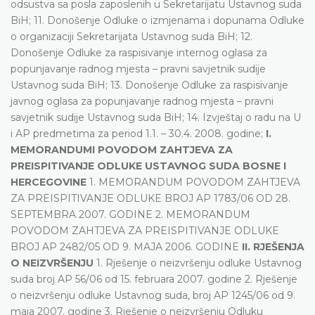
odsustva sa posla zaposlenih u Sekretarijatu Ustavnog suda
BiH; 11. Donošenje Odluke o izmjenama i dopunama Odluke
o organizaciji Sekretarijata Ustavnog suda BiH; 12.
Donošenje Odluke za raspisivanje internog oglasa za
popunjavanje radnog mjesta – pravni savjetnik sudije
Ustavnog suda BiH; 13. Donošenje Odluke za raspisivanje
javnog oglasa za popunjavanje radnog mjesta – pravni
savjetnik sudije Ustavnog suda BiH; 14. Izvještaj o radu na U
i AP predmetima za period 1.1. – 30.4. 2008. godine;
I.
MEMORANDUMI POVODOM ZAHTJEVA ZA
PREISPITIVANJE ODLUKE USTAVNOG SUDA BOSNE I
HERCEGOVINE
1. MEMORANDUM POVODOM ZAHTJEVA
ZA PREISPITIVANJE ODLUKE BROJ AP 1783/06 OD 28.
SEPTEMBRA 2007. GODINE 2. MEMORANDUM
POVODOM ZAHTJEVA ZA PREISPITIVANJE ODLUKE
BROJ AP 2482/05 OD 9. MAJA 2006. GODINE
II. RJEŠENJA
O NEIZVRŠENJU
1. Rješenje o neizvršenju odluke Ustavnog
suda broj AP 56/06 od 15. februara 2007. godine 2. Rješenje
o neizvršenju odluke Ustavnog suda, broj AP 1245/06 od 9.
maja 2007. godine 3. Rješenje o neizvršenju Odluku