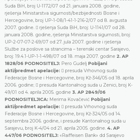
Suda BiH, broj U-1172/07 od 21. januara 2008. godine,
rješenja Ministarstva sigurnosti/bezbijednosti Bosne i
Hercegovine, broj UP-1-08/1-41-1-216-2/07 od 8. avgusta
2007. godine.  rješenja Suda BiH, broj: U-1141/07 od 28.
januara 2008. godine, rješenja Ministarstva sigurnosti, broj:
UP-2-07-07-2-69/07 od 27. jula 2007. godine i rješenja
Službe za poslove sa strancima – terenski centar Sarajevo,
broj: 19.4.1-UP-1-1-498/07 od 18. maja 2007. godine
2. AP
1828/06 PODNOSITELJ:
Pero Gudelj
Pobijani
akti/predmet apelacije:
 presuda Vrhovnog suda
Federacije Bosne i Hercegovine, broj Kž-346/05 od 18. aprila
2006. godine;  presuda Kantonalnog suda u Zenici, broj K-
49/01 od 4. aprila 2005. godine
3. AP 2849/06
PODNOSITELJICA:
Merima Kovačević
Pobijani
akti/predmet apelacije:
 presuda Vrhovnog suda
Federacije Bosne i Hercegovine, broj Kž-324/05 od 14.
septembra 2006. godine, i presude Kantonalnog suda u
Sarajevu, broj K-4/04 od 21. aprila 2005. godine.
4. AP
447/06 PODNOSITELJ:
«Raiffeisen Bank» dd Sarajevo