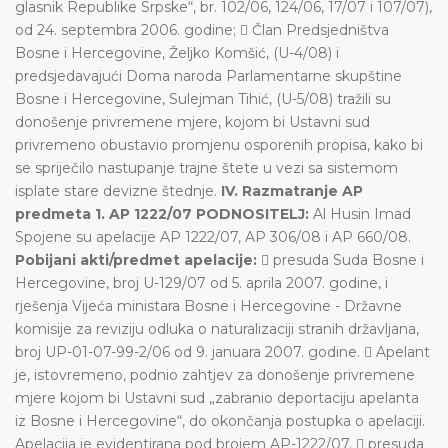
glasnik Republike Srpske“, br. 102/06, 124/06, 17/07 i 107/07),
od 24. septembra 2006. godine;  Član Predsjedništva
Bosne i Hercegovine, Željko Komšić, (U-4/08) i
predsjedavajući Doma naroda Parlamentarne skupštine
Bosne i Hercegovine, Sulejman Tihić, (U-5/08) tražili su
donošenje privremene mjere, kojom bi Ustavni sud
privremeno obustavio promjenu osporenih propisa, kako bi
se spriječilo nastupanje trajne štete u vezi sa sistemom
isplate stare devizne štednje.
IV. Razmatranje AP
predmeta
1. AP 1222/07 PODNOSITELJ:
Al Husin Imad
Spojene su apelacije AP 1222/07, AP 306/08 i AP 660/08.
Pobijani akti/predmet apelacije:
 presuda Suda Bosne i
Hercegovine, broj U-129/07 od 5. aprila 2007. godine, i
rješenja Vijeća ministara Bosne i Hercegovine - Državne
komisije za reviziju odluka o naturalizaciji stranih državljana,
broj UP-01-07-99-2/06 od 9. januara 2007. godine.  Apelant
je, istovremeno, podnio zahtjev za donošenje privremene
mjere kojom bi Ustavni sud „zabranio deportaciju apelanta
iz Bosne i Hercegovine“, do okončanja postupka o apelaciji.
Apelacija je evidentirana pod brojem AP-1222/07.  presuda