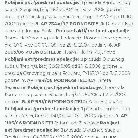
Pobijani akti/predmet apelacije:
 presuda Kantonalnog
suda u Sarajevu, broj PKŽ-20/04 od 15. 12. 2005. godine; 
presuda Općinskog suda u Sarajevu, broj PK-47/04 od 11. 10.
2004. godine.
5. AP 2344/07 PODNOSITELJ:
DD za otkup
i preradu duhana Stolac
Pobijani akti/predmet apelacije:
 presuda Vrhovnog suda Federacije Bosne i Hercegovine,
broj 070-Rev-06-001 091 od 29. 5. 2007. godine.
6. AP
2005/06 PODNOSITELJI:
Hasan i Halim Mujanović
Pobijani akti/predmet apelacije:
 presuda Okružnog
suda u Trebinju, broj Gž-590/05 od 21. 6. 2006. godine; 
presuda Osnovnog suda u Foči, broj P-167/04 od 7. 7. 2005.
godine.
7. AP 1184/06 PODNOSITELJICA:
Rifeta
Šabanović
Pobijani akti/predmet apelacije:
 presuda
Kantonalnog suda u Bihaću, broj Gž-760/05 od 7. 2. 2006.
godine.
8. AP 961/06 PODNOSITELJ:
Zaim Buljubašić
Pobijani akti/predmet apelacije:
 presuda Kantonalnog
suda u Zenici, broj U-848/05 od 10. 3. 2006. godine.
9. AP
1183/06 PODNOSITELJ:
Tomislav Živanović
Pobijani
akti/predmet apelacije:
 presuda Okružnog suda u
Trebinju, broj Gž-37/05 od 22. 3. 2006. godine.
10. AP