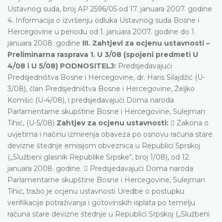
Ustavnog suda, broj AP 2596/05 od 17. januara 2007. godine
4. Informacija o izvršenju odluka Ustavnog suda Bosne i
Hercegovine u periodu od 1. januara 2007. godine do 1.
januara 2008. godine
III. Zahtjevi za ocjenu ustavnosti –
Preliminarna rasprava
1. U 3/08 (spojeni predmeti U
4/08 i U 5/08) PODNOSITELJ:
Predsjedavajući
Predsjedništva Bosne i Hercegovine, dr. Haris Silajdžić (U-
3/08), član Predsjedništva Bosne i Hercegovine, Željko
Komšić (U-4/08), i predsjedavajući Doma naroda
Parlamentarne skupštine Bosne i Hercegovine, Sulejman
Tihić, (U-5/08)
Zahtjev za ocjenu ustavnosti:
 Zakona o
uvjetima i načinu izmirenja obaveza po osnovu računa stare
devizne štednje emisijom obveznica u Republici Sprskoj
(„Službeni glasnik Republike Srpske“, broj 1/08), od 12.
januara 2008. godine.  Predsjedavajući Doma naroda
Parlamentarne skupštine Bosne i Hercegovine, Sulejman
Tihić, tražio je ocjenu ustavnosti Uredbe o postupku
verifikacije potraživanja i gotovinskih isplata po temelju
računa stare devizne štednje u Republici Srpskoj („Službeni