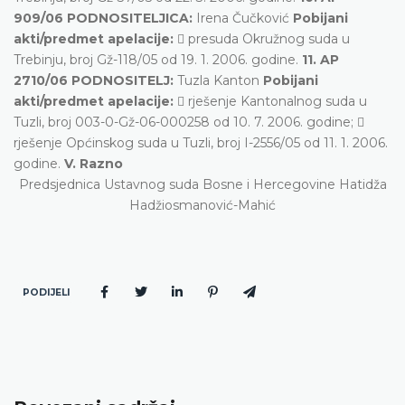
909/06 PODNOSITELJICA:
Irena Čučković
Pobijani
akti/predmet apelacije:
 presuda Okružnog suda u
Trebinju, broj Gž-118/05 od 19. 1. 2006. godine.
11. AP
2710/06 PODNOSITELJ:
Tuzla Kanton
Pobijani
akti/predmet apelacije:
 rješenje Kantonalnog suda u
Tuzli, broj 003-0-Gž-06-000258 od 10. 7. 2006. godine; 
rješenje Općinskog suda u Tuzli, broj I-2556/05 od 11. 1. 2006.
godine.
V. Razno
Predsjednica Ustavnog suda Bosne i Hercegovine Hatidža
Hadžiosmanović-Mahić
PODIJELI