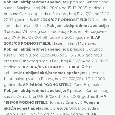
Pobijani akti/predmet apelacije:
 presuda Kantonalnog
suda u Sarajevu, broj PKŽ-20/04 od 15. 12. 2005. godine; 
presuda Općinskog suda u Sarajevu, broj PK-47/04 od 11. 10.
2004. godine.
5. AP 2344/07 PODNOSITELJ:
DD za otkup
i preradu duhana Stolac
Pobijani akti/predmet apelacije:
 presuda Vrhovnog suda Federacije Bosne i Hercegovine,
broj 070-Rev-06-001 091 od 29. 5. 2007. godine.
6. AP
2005/06 PODNOSITELJI:
Hasan i Halim Mujanović
Pobijani akti/predmet apelacije:
 presuda Okružnog
suda u Trebinju, broj Gž-590/05 od 21. 6. 2006. godine; 
presuda Osnovnog suda u Foči, broj P-167/04 od 7. 7. 2005.
godine.
7. AP 1184/06 PODNOSITELJICA:
Rifeta
Šabanović
Pobijani akti/predmet apelacije:
 presuda
Kantonalnog suda u Bihaću, broj Gž-760/05 od 7. 2. 2006.
godine.
8. AP 961/06 PODNOSITELJ:
Zaim Buljubašić
Pobijani akti/predmet apelacije:
 presuda Kantonalnog
suda u Zenici, broj U-848/05 od 10. 3. 2006. godine.
9. AP
1183/06 PODNOSITELJ:
Tomislav Živanović
Pobijani
akti/predmet apelacije:
 presuda Okružnog suda u
Trebinju, broj Gž-37/05 od 22. 3. 2006. godine.
10. AP