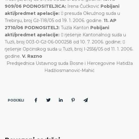
909/06 PODNOSITELJICA:
Irena Čučković
Pobijani
akti/predmet apelacije:
 presuda Okružnog suda u
Trebinju, broj Gž-118/05 od 19. 1. 2006. godine.
11. AP
2710/06 PODNOSITELJ:
Tuzla Kanton
Pobijani
akti/predmet apelacije:
 rješenje Kantonalnog suda u
Tuzli, broj 003-0-Gž-06-000258 od 10. 7. 2006. godine; 
rješenje Općinskog suda u Tuzli, broj I-2556/05 od 11. 1. 2006.
godine.
V. Razno
Predsjednica Ustavnog suda Bosne i Hercegovine Hatidža
Hadžiosmanović-Mahić
PODIJELI