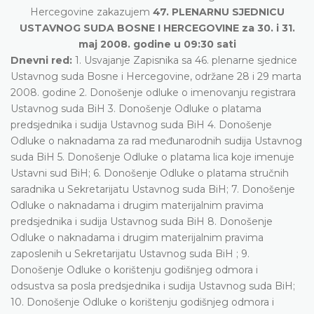
Hercegovine zakazujem
47. PLENARNU SJEDNICU
USTAVNOG SUDA BOSNE I HERCEGOVINE za 30. i 31.
maj 2008. godine u 09:30 sati
Dnevni red:
1. Usvajanje Zapisnika sa 46. plenarne sjednice
Ustavnog suda Bosne i Hercegovine, održane 28 i 29 marta
2008. godine 2. Donošenje odluke o imenovanju registrara
Ustavnog suda BiH 3. Donošenje Odluke o platama
predsjednika i sudija Ustavnog suda BiH 4. Donošenje
Odluke o naknadama za rad međunarodnih sudija Ustavnog
suda BiH 5. Donošenje Odluke o platama lica koje imenuje
Ustavni sud BiH; 6. Donošenje Odluke o platama stručnih
saradnika u Sekretarijatu Ustavnog suda BiH; 7. Donošenje
Odluke o naknadama i drugim materijalnim pravima
predsjednika i sudija Ustavnog suda BiH 8. Donošenje
Odluke o naknadama i drugim materijalnim pravima
zaposlenih u Sekretarijatu Ustavnog suda BiH ; 9.
Donošenje Odluke o korištenju godišnjeg odmora i
odsustva sa posla predsjednika i sudija Ustavnog suda BiH;
10. Donošenje Odluke o korištenju godišnjeg odmora i