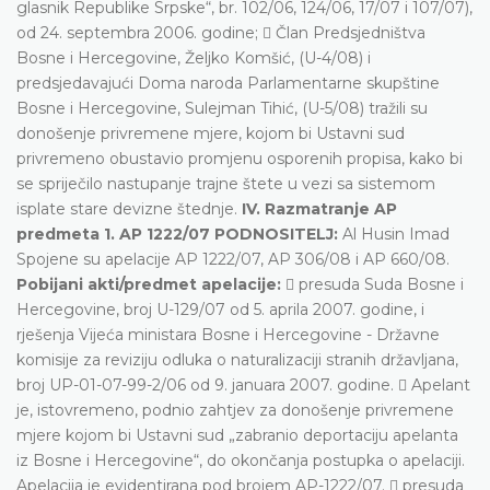
glasnik Republike Srpske“, br. 102/06, 124/06, 17/07 i 107/07),
od 24. septembra 2006. godine;  Član Predsjedništva
Bosne i Hercegovine, Željko Komšić, (U-4/08) i
predsjedavajući Doma naroda Parlamentarne skupštine
Bosne i Hercegovine, Sulejman Tihić, (U-5/08) tražili su
donošenje privremene mjere, kojom bi Ustavni sud
privremeno obustavio promjenu osporenih propisa, kako bi
se spriječilo nastupanje trajne štete u vezi sa sistemom
isplate stare devizne štednje.
IV. Razmatranje AP
predmeta
1. AP 1222/07 PODNOSITELJ:
Al Husin Imad
Spojene su apelacije AP 1222/07, AP 306/08 i AP 660/08.
Pobijani akti/predmet apelacije:
 presuda Suda Bosne i
Hercegovine, broj U-129/07 od 5. aprila 2007. godine, i
rješenja Vijeća ministara Bosne i Hercegovine - Državne
komisije za reviziju odluka o naturalizaciji stranih državljana,
broj UP-01-07-99-2/06 od 9. januara 2007. godine.  Apelant
je, istovremeno, podnio zahtjev za donošenje privremene
mjere kojom bi Ustavni sud „zabranio deportaciju apelanta
iz Bosne i Hercegovine“, do okončanja postupka o apelaciji.
Apelacija je evidentirana pod brojem AP-1222/07.  presuda