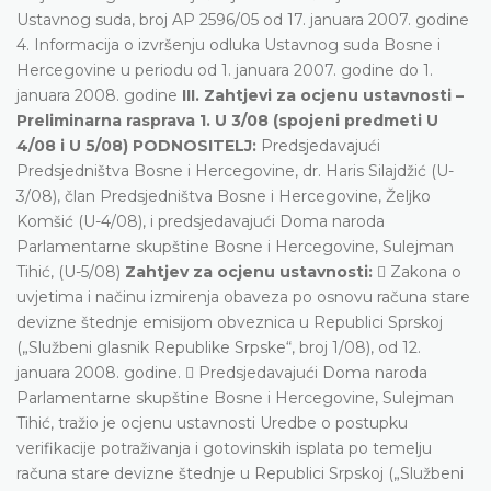
Ustavnog suda, broj AP 2596/05 od 17. januara 2007. godine
4. Informacija o izvršenju odluka Ustavnog suda Bosne i
Hercegovine u periodu od 1. januara 2007. godine do 1.
januara 2008. godine
III. Zahtjevi za ocjenu ustavnosti –
Preliminarna rasprava
1. U 3/08 (spojeni predmeti U
4/08 i U 5/08) PODNOSITELJ:
Predsjedavajući
Predsjedništva Bosne i Hercegovine, dr. Haris Silajdžić (U-
3/08), član Predsjedništva Bosne i Hercegovine, Željko
Komšić (U-4/08), i predsjedavajući Doma naroda
Parlamentarne skupštine Bosne i Hercegovine, Sulejman
Tihić, (U-5/08)
Zahtjev za ocjenu ustavnosti:
 Zakona o
uvjetima i načinu izmirenja obaveza po osnovu računa stare
devizne štednje emisijom obveznica u Republici Sprskoj
(„Službeni glasnik Republike Srpske“, broj 1/08), od 12.
januara 2008. godine.  Predsjedavajući Doma naroda
Parlamentarne skupštine Bosne i Hercegovine, Sulejman
Tihić, tražio je ocjenu ustavnosti Uredbe o postupku
verifikacije potraživanja i gotovinskih isplata po temelju
računa stare devizne štednje u Republici Srpskoj („Službeni