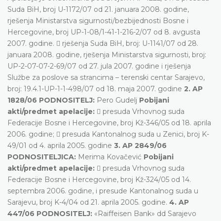
Suda BiH, broj U-1172/07 od 21. januara 2008. godine,
rješenja Ministarstva sigurnosti/bezbijednosti Bosne i
Hercegovine, broj UP-1-08/1-41-1-216-2/07 od 8. avgusta
2007. godine.  rješenja Suda BiH, broj: U-1141/07 od 28.
januara 2008. godine, rješenja Ministarstva sigurnosti, broj:
UP-2-07-07-2-69/07 od 27. jula 2007. godine i rješenja
Službe za poslove sa strancima – terenski centar Sarajevo,
broj: 19.4.1-UP-1-1-498/07 od 18. maja 2007. godine
2. AP
1828/06 PODNOSITELJ:
Pero Gudelj
Pobijani
akti/predmet apelacije:
 presuda Vrhovnog suda
Federacije Bosne i Hercegovine, broj Kž-346/05 od 18. aprila
2006. godine;  presuda Kantonalnog suda u Zenici, broj K-
49/01 od 4. aprila 2005. godine
3. AP 2849/06
PODNOSITELJICA:
Merima Kovačević
Pobijani
akti/predmet apelacije:
 presuda Vrhovnog suda
Federacije Bosne i Hercegovine, broj Kž-324/05 od 14.
septembra 2006. godine, i presude Kantonalnog suda u
Sarajevu, broj K-4/04 od 21. aprila 2005. godine.
4. AP
447/06 PODNOSITELJ:
«Raiffeisen Bank» dd Sarajevo