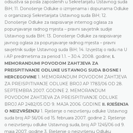
odsustva sa posla zaposlenih u Sekretarijatu Ustavnog suda
BiH; 11. Donošenje Odluke o izmjenama i dopunama Odluke
o organizaciji Sekretarijata Ustavnog suda BiH; 12.
Donošenje Odluke za raspisivanje internog oglasa za
popunjavanje radnog mjesta – pravni savjetnik sudije
Ustavnog suda BiH; 13. Donošenje Odluke za raspisivanje
javnog oglasa za popunjavanje radnog mjesta – pravni
savjetnik sudije Ustavnog suda BiH; 14. Izvještaj o radu na U
i AP predmetima za period 1.1. – 30.4. 2008. godine;
I.
MEMORANDUMI POVODOM ZAHTJEVA ZA
PREISPITIVANJE ODLUKE USTAVNOG SUDA BOSNE I
HERCEGOVINE
1. MEMORANDUM POVODOM ZAHTJEVA
ZA PREISPITIVANJE ODLUKE BROJ AP 1783/06 OD 28.
SEPTEMBRA 2007. GODINE 2. MEMORANDUM
POVODOM ZAHTJEVA ZA PREISPITIVANJE ODLUKE
BROJ AP 2482/05 OD 9. MAJA 2006. GODINE
II. RJEŠENJA
O NEIZVRŠENJU
1. Rješenje o neizvršenju odluke Ustavnog
suda broj AP 56/06 od 15. februara 2007. godine 2. Rješenje
o neizvršenju odluke Ustavnog suda, broj AP 1245/06 od 9.
maja 2007. godine 3. Rješenje o neizvršenju Odluku