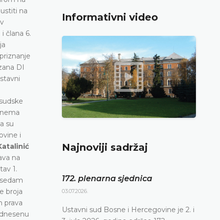
stiti na
Informativni video
iv
i člana 6.
ja
priznanje
zana DI
stavni
 sudske
a nema
da su
ovine i
Najnoviji sadržaj
atalinić
ava na
av 1.
172. plenarna sjednica
n sedam
e broja
03.07.2026.
h prava
Ustavni sud Bosne i Hercegovine je 2. i
dnesenu