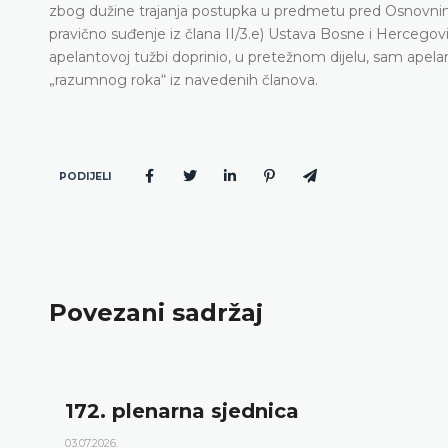
zbog dužine trajanja postupka u predmetu pred Osnovnim
pravično suđenje iz člana II/3.e) Ustava Bosne i Hercegovi
apelantovoj tužbi doprinio, u pretežnom dijelu, sam apelant
„razumnog roka“ iz navedenih članova.
PODIJELI
Povezani sadržaj
172. plenarna sjednica
03.07.2026.