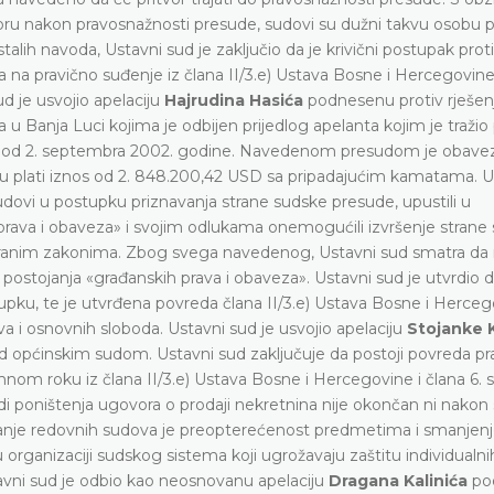
ru nakon pravosnažnosti presude, sudovi su dužni takvu osobu pu
lih navoda, Ustavni sud je zaključio da je krivični postupak prot
 na pravično suđenje iz člana II/3.e) Ustava Bosne i Hercegovine 
d je usvojio apelaciju
Hajrudina Hasića
podnesenu protiv rješen
 Banja Luci kojima je odbijen prijedlog apelanta kojim je tražio 
 od 2. septembra 2002. godine. Navedenom presudom je obave
ntu plati iznos od 2. 848.200,42 USD sa pripadajućim kamatama. U
sudovi u postupku priznavanja strane sudske presude, upustili u
 prava i obaveza» i svojim odlukama onemogućili izvršenje strane
m stranim zakonima. Zbog svega navedenog, Ustavni sud smatra d
 postojanja «građanskih prava i obaveza». Ustavni sud je utvrdio 
tupku, te je utvrđena povreda člana II/3.e) Ustava Bosne i Herceg
ava i osnovnih sloboda. Ustavni sud je usvojio apelaciju
Stojanke K
 općinskim sudom. Ustavni sud zaključuje da postoji povreda pr
m roku iz člana II/3.e) Ustava Bosne i Hercegovine i člana 6. st
i poništenja ugovora o prodaji nekretnina nije okončan ni nako
nje redovnih sudova je preopterećenost predmetima i smanjenj
organizaciji sudskog sistema koji ugrožavaju zaštitu individualni
vni sud je odbio kao neosnovanu apelaciju
Dragana Kalinića
po