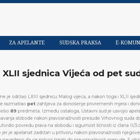
ZA APELANTE
SUDSKA PRAKSA
E-KOMUN
i XLII sjednica Vijeća od pet sud
e je održao LXIII sjednicu Malog vijeća, a nakon toga i XLII sjed
 je razmatrao
pet
zahtjeva za donošenje privremenih mjera i doni
ješio
89
predmeta. Između ostaloga, Ustavni sud je usvojio apela
šavanja slobode nakon pravosnažnosti presude Vrhovnog suda d
vrdio povredu prava na slobodu i sigurnost ličnosti iz člana II/3.
e jer je apelanat zadržan u pritvoru nakon pravosnažnosti njegove
a navedeno da će pritvor trajati do pravosnažnosti presude. S ob