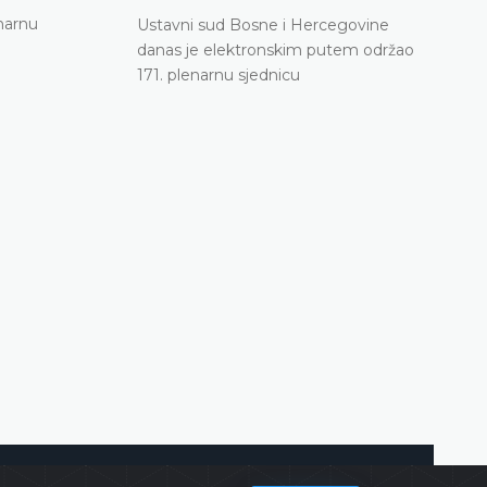
narnu
Ustavni sud Bosne i Hercegovine danas je elekt
Ustavni sud Bosne i Hercegovine
putem održao 171. plenarnu sjednicu
danas je elektronskim putem održao
171. plenarnu sjednicu
DETALJNIJE