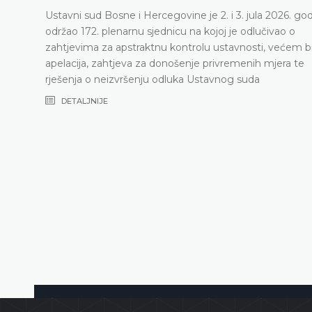
Ustavni sud Bosne i Hercegovine je 2. i 3. jula 2026. go
održao 172. plenarnu sjednicu na kojoj je odlučivao o
zahtjevima za apstraktnu kontrolu ustavnosti, većem b
apelacija, zahtjeva za donošenje privremenih mjera te
rješenja o neizvršenju odluka Ustavnog suda
DETALJNIJE