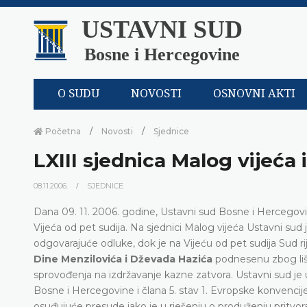
USTAVNI SUD
Bosne i Hercegovine
O SUDU
NOVOSTI
OSNOVNI AKTI
Početna
Novosti
Sjednice
LXIII sjednica Malog vijeća 
08.11.2006.
SJEDNICE
Dana 09. 11. 2006. godine, Ustavni sud Bosne i Hercegovin
Vijeća od pet sudija. Na sjednici Malog vijeća Ustavni sud
odgovarajuće odluke, dok je na Vijeću od pet sudija Sud ri
Dine Menzilovića i Dževada Hazića
podnesenu zbog li
sprovođenja na izdržavanje kazne zatvora. Ustavni sud je ut
Bosne i Hercegovine i člana 5. stav 1. Evropske konvencij
osuđujuće presude iako je u rješenju o produženju pritvor