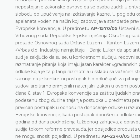
nepostojanje zakonske osnove da se osoba zadrži u pritvo
slobodu do upućivanja na izdržavanje kazne. U pogledu osta
apelanata vođen na način koji zadovoljava standarde prava
Evropske konvencije. U predmetu
AP-1570/05
Ustavni su
Vrhovnog suda Republike Srpske i rješenja Okružnog suda u
presude Osnovnog suda Države Luzern – Kanton Luzern
«Vrbas d.d. Industrija namještaja – Banja Luka» da apela
sud je zaključio da su se, u konkretnom slučaju, redovni 
razmatranje pitanja koja imaju jasan karakter «građanskih
odluke koja je ta pitanja razmotrila u skladu sa važeći
sumnje da je konkretni postupak bio odlučujući za pitanje
sudovi arbitrarno primjenili materijalni zakon u ovom pos
člana 6. stav 1. Evropske konvencije za zaštitu ljudskih pr
podesenu zbog dužine trajanja postupka u predmetu pred
pravičan postupak u odnosu na donošenje odluke u razumno
Evropske konvencije, kada postupak donošenja odluke rad
godina od dana podnošenja tužbenog zahtjeva, a opravda
sudija tokom reforme pravosuđa, jer posljedice propusta u 
ne mogu snositi pojedinci. U predmetu
AP-2240/05
Usta