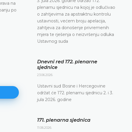
3. jula 2026. godine održao 172.
prava na
plenarnu sjednicu na kojoj je odlučivao
upanju po
o zahtjevima za apstraktnu kontrolu
ustavnosti, većem broju apelacija,
zahtjeva za donošenje privremenih
mjera te rješenja o neizvršenju odluka
Ustavnog suda
Dnevni red 172. plenarne
sjednice
23.06.2026.
Ustavni sud Bosne i Hercegovine
održat će 172. plenarnu sjednicu 2. i 3.
jula 2026. godine
171. plenarna sjednica
171. plenarna sjednica
11.06.2026.
11.06.2026.