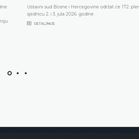
dine
Ustavni sud Bosne i Hercegovine održat će 172. ple
sjednicu 2. i 3. jula 2026. godine
roju
DETALJNIJE