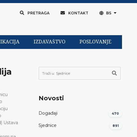
PRETRAGA
KONTAKT
BS
IKACIJA
IZDAVAŠTVO
POSLOVANJE
ija
nicu
Novosti
o
ciju
Događaji
470
o
d) Ustava
Sjednice
891
zirom na