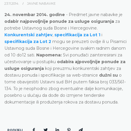
23.11.2014.
JAVNE NABAVKE
24. novembar 2014. godine
- Predmet javne nabavke je
odabir najpovoljnije ponude za usluge osiguranja
za
potrebe Ustavnog suda Bosne i Hercegovine.
Konkurentski zahtjev
,
specifikacija za Lot 1
i
specifikacija za Lot 2
mogu se preuzeti ovdje ili u Pisarnici
Ustavnog suda Bosne i Hercegovine svakim radnim danom
od 10 do12 sati.
Napomena:
Svi ponuđači zainteresirani za
učestvovanje u postupku
odabira ajpovoljnije ponude za
usluge osiguranja
koji preuzmu konkurentski zahtjev za
dostavu ponuda i specifikacije sa web-stranice
dužni su
o
tome obavijestiti Ustavni sud BiH putem faksa broj 033/561-
134. To je neophodno zbog eventualne dalje komunikacije,
posebno u slučaju da dođe do izmjene tenderske
dokumentacije ili produženja rokova za dostavu ponuda.
PODIJELI